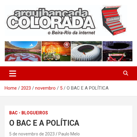
Skip
to
content
O Beira-Rio da Internet
Arquibancada Colorada
Home
2023
novembro
5
O BAC E A POLÍTICA
BAC - BLOGUEIROS
O BAC E A POLÍTICA
5 de novembro de 2023
Paulo Melo