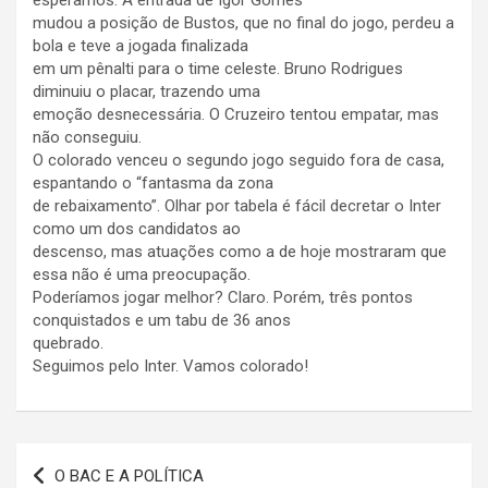
esperamos. A entrada de Igor Gomes
mudou a posição de Bustos, que no final do jogo, perdeu a
bola e teve a jogada finalizada
em um pênalti para o time celeste. Bruno Rodrigues
diminuiu o placar, trazendo uma
emoção desnecessária. O Cruzeiro tentou empatar, mas
não conseguiu.
O colorado venceu o segundo jogo seguido fora de casa,
espantando o “fantasma da zona
de rebaixamento”. Olhar por tabela é fácil decretar o Inter
como um dos candidatos ao
descenso, mas atuações como a de hoje mostraram que
essa não é uma preocupação.
Poderíamos jogar melhor? Claro. Porém, três pontos
conquistados e um tabu de 36 anos
quebrado.
Seguimos pelo Inter. Vamos colorado!
Navegação
O BAC E A POLÍTICA