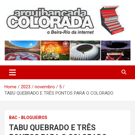
Skip
to
content
O Beira-Rio da Internet
Arquibancada Colorada
Home
2023
novembro
5
TABU QUEBRADO E TRÊS PONTOS PARA O COLORADO
BAC - BLOGUEIROS
TABU QUEBRADO E TRÊS