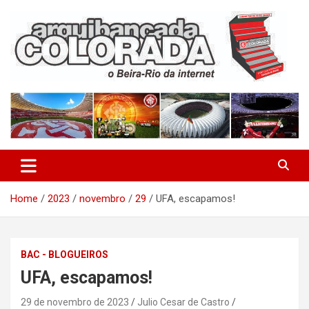
Skip
to
content
O Beira-Rio da Internet
Arquibancada Colorada
Home
2023
novembro
29
UFA, escapamos!
BAC - BLOGUEIROS
UFA, escapamos!
29 de novembro de 2023
Julio Cesar de Castro