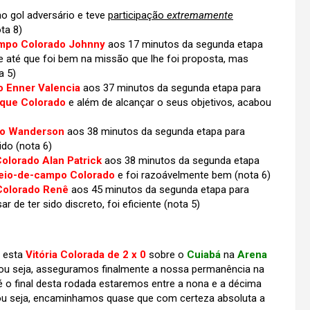
o gol adversário e teve
participação
extremamente
ota 8)
mpo Colorado Johnny
aos 17 minutos da segunda etapa
 até que foi bem na missão que lhe foi proposta, mas
a 5)
o Enner Valencia
aos 37 minutos da segunda etapa para
aque Colorado
e além de alcançar o seus objetivos, acabou
do Wanderson
aos 38 minutos da segunda etapa para
dido
(nota 6)
lorado Alan Patrick
aos 38 minutos da segunda etapa
eio-de-campo Colorado
e foi razoávelmente bem (nota 6)
 Colorado Renê
aos 45 minutos da segunda etapa para
 de ter sido discreto, foi eficiente (nota 5)
 esta
Vitória Colorada de 2 x 0
sobre o
Cuiabá
na
Arena
 ou seja, asseguramos finalmente a nossa permanência na
é o final desta rodada estaremos entre a nona e a décima
 ou seja, encaminhamos quase que com certeza absoluta a