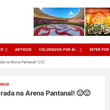
ES
ARTIGOS
COLORADOS POR AÍ…
INTER POR
ada na Arena Pantanal! 🙂🙂
UNIOR
orada na Arena Pantanal! 🙂🙂