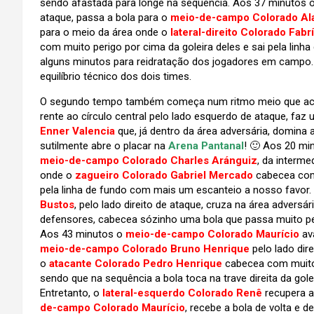
sendo afastada para longe na sequência. Aos 37 minutos 
ataque, passa a bola para o
meio-de-campo Colorado Ala
para o meio da área onde o
lateral-direito Colorado Fabr
com muito perigo por cima da goleira deles e sai pela linha
alguns minutos para reidratação dos jogadores em campo. 
equilíbrio técnico dos dois times.
O segundo tempo também começa num ritmo meio que ace
rente ao círculo central pelo lado esquerdo de ataque, fa
Enner Valencia
que, já dentro da área adversária, domina 
sutilmente abre o placar na
Arena Pantanal
! 🙂 Aos 20 mi
meio-de-campo Colorado Charles Aránguiz
, da interme
onde o
zagueiro Colorado Gabriel Mercado
cabecea com 
pela linha de fundo com mais um escanteio a nosso favor
Bustos
, pelo lado direito de ataque, cruza na área adversá
defensores, cabecea sózinho uma bola que passa muito perto 
Aos 43 minutos o
meio-de-campo Colorado Maurício
av
meio-de-campo Colorado Bruno Henrique
pelo lado dir
o
atacante Colorado Pedro Henrique
cabecea com muito
sendo que na sequência a bola toca na trave direita da gole
Entretanto, o
lateral-esquerdo Colorado Renê
recupera a
de-campo Colorado Maurício
, recebe a bola de volta e 