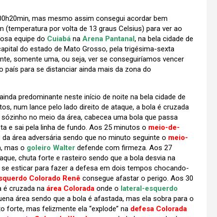
 de 00h20min, mas mesmo assim consegui acordar bem
(temperatura por volta de 13 graus Celsius) para ver ao
igosa equipe do
Cuiabá
na
Arena Pantanal
, na bela cidade de
 capital do estado de Mato Grosso, pela trigésima-sexta
ente, somente uma, ou seja, ver se conseguiríamos vencer
país para se distanciar ainda mais da zona do
inda predominante neste início de noite na bela cidade de
os, num lance pelo lado direito de ataque, a bola é cruzada
e sózinho no meio da área, cabecea uma bola que passa
a e sai pela linha de fundo. Aos 25 minutos o
meio-de-
 da área adversária sendo que no minuto seguinte o
meio-
a, mas o
goleiro Walter
defende com firmeza. Aos 27
taque, chuta forte e rasteiro sendo que a bola desvia na
 se esticar para fazer a defesa em dois tempos chocando-
esquerdo Colorado Renê
consegue afastar o perigo. Aos 30
la é cruzada na
área Colorada
onde o
lateral-esquerdo
uena área sendo que a bola é afastada, mas ela sobra para o
o forte, mas felizmente ela “explode” na
defesa Colorada