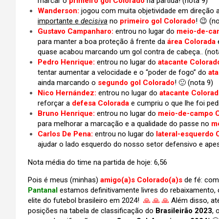
marcar o
primeiro gol Colorado
na partida! (nota 9)
Wanderson:
jogou com muita objetividade em direção a
importante e
decisiva
no
primeiro gol Colorado
! 😉 (n
Gustavo Campanharo:
entrou no lugar do
meio-de-ca
para manter a boa proteção â frente da
área Colorada
e
quase acabou marcando um gol contra de cabeça.. (not
Pedro Henrique:
entrou no lugar do
atacante Colorad
tentar aumentar a velocidade e o “poder de fogo” do
at
ainda marcando o
segundo gol Colorado
! 🙂 (nota 9)
Nico Hernández:
entrou no lugar do
atacante Colora
reforçar a
defesa Colorada
e cumpriu o que lhe foi pe
Bruno Henrique:
entrou no lugar do
meio-de-campo Co
para melhorar a marcação e a qualidade do passe no
m
Carlos De Pena:
entrou no lugar do
lateral-esquerdo
ajudar o lado esquerdo do nosso setor defensivo e apesar
Nota média do time na partida de hoje: 6,56
Pois é meus (minhas)
amigo(a)s
Colorado(a)s
de fé: com
Pantanal
estamos definitivamente livres do rebaixamento,
elite do futebol brasileiro em 2024!
🙏
🙏
🙏
Além disso, at
posições na tabela de classificação do
Brasileirão 2023
,