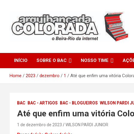
Skip
to
content
O Beira-Rio da Internet
Arquibancada Colorada
INÍCIO
SOBRE O BAC
NOSSO TIME
AÇÕ
Home
2023
dezembro
1
Até que enfim uma vitória Color
BAC
BAC - ARTIGOS
BAC - BLOGUEIROS
WILSON PARDI J
Até que enfim uma vitória Col
1 de dezembro de 2023
WILSON PARDI JUNIOR