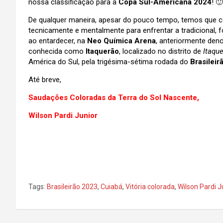
nossa classificação para a
Copa Sul-Americana 2024
! 🙂
De qualquer maneira, apesar do pouco tempo, temos que c
tecnicamente e mentalmente para enfrentar a tradicional, 
ao entardecer, na
Neo Química Arena
, anteriormente de
conhecida como
Itaquerão
, localizado no distrito de
Itaqu
América do Sul, pela trigésima-sétima rodada do
Brasileir
Até breve,
Saudações Coloradas da Terra do Sol Nascente,
Wilson Pardi Junior
Tags:
Brasileirão 2023
,
Cuiabá
,
Vitória colorada
,
Wilson Pardi J