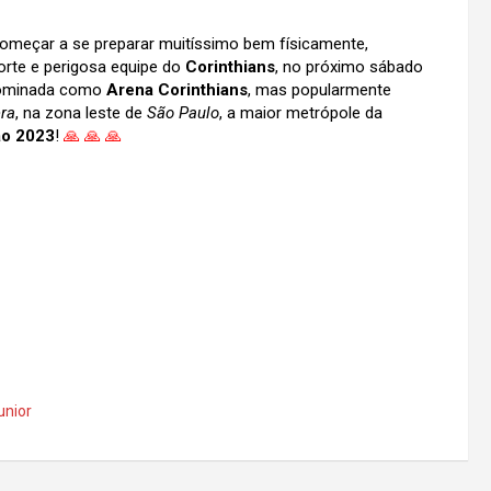
omeçar a se preparar muitíssimo bem físicamente,
forte e perigosa equipe do
Corinthians
, no próximo sábado
nominada como
Arena Corinthians
, mas popularmente
era
, na zona leste de
São Paulo
, a maior metrópole da
ão 2023
!
🙏
🙏
🙏
unior