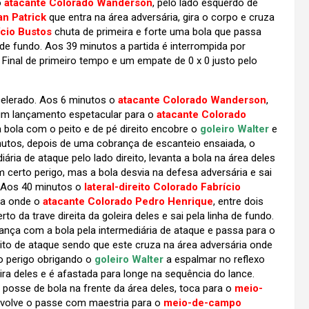
o
atacante Colorado Wanderson
, pelo lado esquerdo de
n Patrick
que entra na área adversária, gira o corpo e cruza
ício Bustos
chuta de primeira e forte uma bola que passa
 de fundo. Aos 39 minutos a partida é interrompida por
Final de primeiro tempo e um empate de 0 x 0 justo pelo
lerado. Aos 6 minutos o
atacante Colorado Wanderson
,
z um lançamento espetacular para o
atacante Colorado
a bola com o peito e de pé direito encobre o
goleiro Walter
e
nutos, depois de uma cobrança de escanteio ensaiada, o
diária de ataque pelo lado direito, levanta a bola na área deles
certo perigo, mas a bola desvia na defesa adversária e sai
. Aos 40 minutos o
lateral-direito Colorado Fabrício
ria onde o
atacante Colorado Pedro Henrique
, entre dois
da trave direita da goleira deles e sai pela linha de fundo.
ança com a bola pela intermediária de ataque e passa para o
eito de ataque sendo que este cruza na área adversária onde
 perigo obrigando o
goleiro Walter
a espalmar no reflexo
ira deles e é afastada para longe na sequência do lance.
 posse de bola na frente da área deles, toca para o
meio-
devolve o passe com maestria para o
meio-de-campo