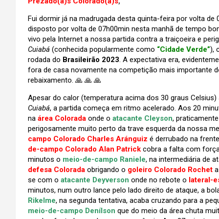
Prezado(a)s Colorado(a)s
,
Fui dormir já na madrugada desta quinta-feira por volta
disposto por volta de 07h00min nesta manhã de tempo bom 
vivo pela Internet a nossa partida contra a traiçoeira e per
Cuiabá
(conhecida popularmente como
“Cidade Verde”
),
rodada do
Brasileirão 2023
. A expectativa era, evidentem
fora de casa novamente na competição mais importante do 
rebaixamento. 🙏 🙏 🙏
Apesar do calor (temperatura acima dos 30 graus Celsius) a
Cuiabá
, a partida começa em ritmo acelerado. Aos 20 minut
na
área Colorada
onde o
atacante Cleyson
, praticament
perigosamente muito perto da trave esquerda da nossa met
campo Colorado Charles Aránguiz
é derrubado na frente
de-campo Colorado Alan Patrick
cobra a falta com forç
minutos o
meio-de-campo Raniele
, na intermediária de a
defesa Colorada
obrigando o
goleiro Colorado Rochet
a
se com o
atacante Deyverson
onde no rebote o
lateral-
minutos, num outro lance pelo lado direito de ataque, a bo
Rikelme
, na segunda tentativa, acaba cruzando para a peq
meio-de-campo Denílson
que do meio da área chuta muit