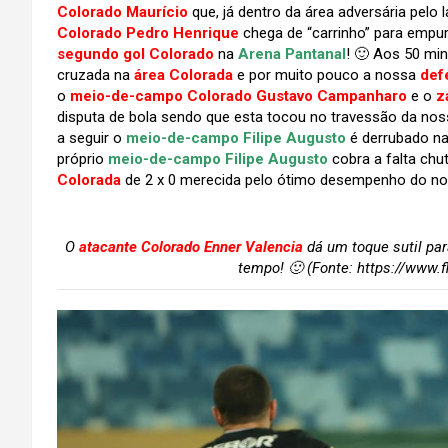
Colorado Maurício
que, já dentro da área adversária pelo
Colorado Pedro Henrique
chega de “carrinho” para empurr
segundo gol Colorado
na
Arena Pantanal
! 🙂 Aos 50 min
cruzada na
área Colorada
e por muito pouco a nossa
def
o
meio-de-campo Colorado Gustavo Campanharo
e o
z
disputa de bola sendo que esta tocou no travessão da nossa
a seguir o
meio-de-campo Filipe Augusto
é derrubado na
próprio
meio-de-campo Filipe Augusto
cobra a falta chu
Colorada
de 2 x 0 merecida pelo ótimo desempenho do nos
O
atacante Colorado Enner Valencia
dá um toque sutil pa
tempo! 🙂 (Fonte: https://www.f