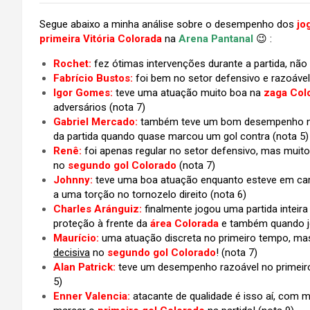
Segue abaixo a minha análise sobre o desempenho dos
jo
primeira Vitória Colorada
na
Arena Pantanal
😉 :
Rochet:
fez ótimas intervenções durante a partida, nã
Fabrício Bustos:
foi bem no setor defensivo e razoável
Igor Gomes:
teve uma atuação muito boa na
zaga Col
adversários (nota 7)
Gabriel Mercado:
também teve um bom desempenho 
da partida quando quase marcou um gol contra (nota 5)
Renê:
foi apenas regular no setor defensivo, mas muit
no
segundo gol Colorado
(nota 7)
Johnny:
teve uma boa atuação enquanto esteve em cam
a uma torção no tornozelo direito (nota 6)
Charles Aránguiz:
finalmente jogou uma partida intei
proteção à frente da
área Colorada
e também quando 
Maurício:
uma atuação discreta no primeiro tempo, 
decisiva
no
segundo gol Colorado
!
(nota 7)
Alan Patrick:
teve um desempenho razoável no primei
5)
Enner Valencia:
atacante de qualidade é isso aí, com m