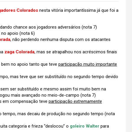
gadores Colorados
nesta vitória importantíssima já que foi a
o dando chance aos jogadores adversários
(nota 7)
 no apoio (nota 6)
orada
, não perdendo nenhuma disputa com os atacantes
na
zaga Colorada
, mas se atrapalhou nos acréscimos finais
o bem no apoio tanto que teve
participação muito importante
po, mas teve que ser substituído no segundo tempo devido
ra sem ser substituído e mesmo assim foi muito bem na
jogou mais avançado no meio-de-campo
(nota 7)
mas em compensação teve
participação
extremamente
ro tempo, mas decaiu de produção no segundo tempo
(nota
uita categoria e frieza “deslocou” o
goleiro Walter
para