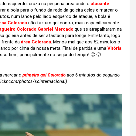
 lado esquerdo, cruza na pequena área onde o
atacante
ar a bola para o fundo da rede da goleira deles e marcar o
utos, num lance pelo lado esquerdo de ataque, a bola é
esa Colorada
não faz um gol contra, mais especificamente
agueiro Colorado Gabriel Mercado
que se atrapalharam na
 goleira antes de ser afastada para longe. Entretanto, logo
 frente da
área Colorada
. Menos mal que aos 52 minutos o
tando por cima da nossa meta. Final de partida e uma
Vitória
so time, principalmente no segundo tempo! 🙂 🙂
ra marcar o
primeiro gol Colorado
aos 6 minutos do segundo
lickr.com/photos/scinternacional)