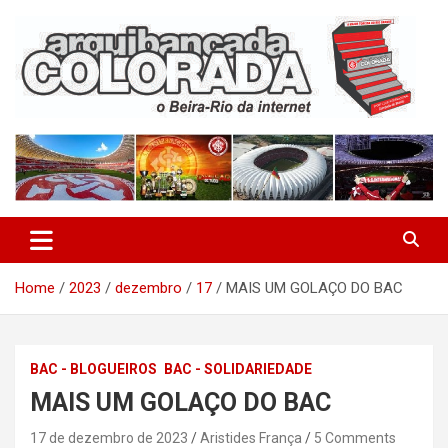
Skip
to
content
O Beira-Rio da Internet
Arquibancada Colorada
Home
2023
dezembro
17
MAIS UM GOLAÇO DO BAC
BAC - BLOGUEIROS
BAC - SOLIDARIEDADE
MAIS UM GOLAÇO DO BAC
17 de dezembro de 2023
Aristides França
5 Comments