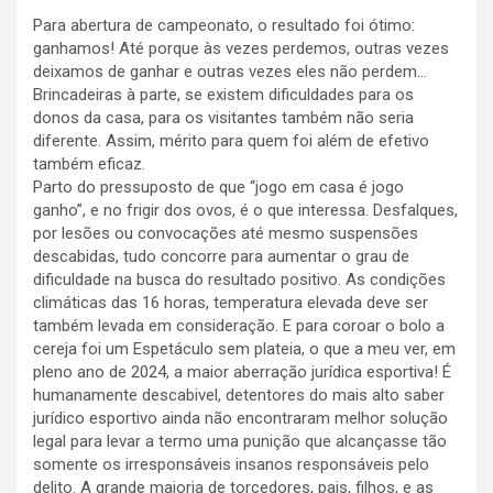
Para abertura de campeonato, o resultado foi ótimo:
ganhamos! Até porque às vezes perdemos, outras vezes
deixamos de ganhar e outras vezes eles não perdem…
Brincadeiras à parte, se existem dificuldades para os
donos da casa, para os visitantes também não seria
diferente. Assim, mérito para quem foi além de efetivo
também eficaz.
Parto do pressuposto de que “jogo em casa é jogo
ganho”, e no frigir dos ovos, é o que interessa. Desfalques,
por lesões ou convocações até mesmo suspensões
descabidas, tudo concorre para aumentar o grau de
dificuldade na busca do resultado positivo. As condições
climáticas das 16 horas, temperatura elevada deve ser
também levada em consideração. E para coroar o bolo a
cereja foi um Espetáculo sem plateia, o que a meu ver, em
pleno ano de 2024, a maior aberração jurídica esportiva! É
humanamente descabivel, detentores do mais alto saber
jurídico esportivo ainda não encontraram melhor solução
legal para levar a termo uma punição que alcançasse tão
somente os irresponsáveis insanos responsáveis pelo
delito. A grande maioria de torcedores, pais, filhos, e as