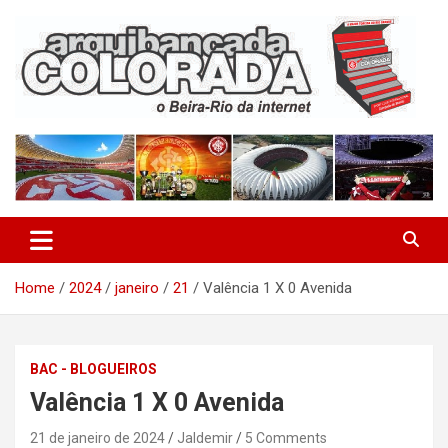
Skip
to
content
O Beira-Rio da Internet
Arquibancada Colorada
Home
2024
janeiro
21
Valência 1 X 0 Avenida
BAC - BLOGUEIROS
Valência 1 X 0 Avenida
21 de janeiro de 2024
Jaldemir
5 Comments