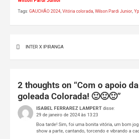
Wilson Pardi Junior
Tags:
GAUCHÃO 2024
,
Vitória colorada
,
Wilson Pardi Junior
,
Yp
Navegação
INTER X IPIRANGA
de
Post
2 thoughts on “
Com o apoio da
goleada Colorada! 🙂🙂🙂
”
ISABEL FERRAREZ LAMPERT
disse:
29 de janeiro de 2024 às 13:23
Boa tarde! Sim, foi uma bonita vitória, um bom j
show a parte, cantando, torcendo e vibrando a cada