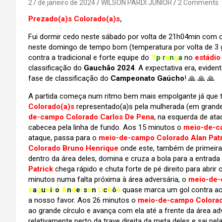
27 de janeiro de 2024
WILSON PARDI JUNIOR
2 Comments
Prezado(a)s Colorado(a)s
,
Fui dormir cedo neste sábado por volta de 21h04min com o
neste domingo de tempo bom (temperatura por volta de 3 gra
contra a tradicional e forte equipe do
Y
p
i
r
a
n
g
a
no
estádio
classificação do
Gauchão 2024
. A expectativa era, evide
fase de classificação do
Campeonato Gaúcho
! 🙏 🙏 🙏
A partida começa num ritmo bem mais empolgante já que 
Colorado(a)s
representado(a)s pela mulherada (em grande
de-campo Colorado Carlos De Pena
, na esquerda de ata
cabecea pela linha de fundo. Aos 15 minutos o
meio-de-c
ataque, passa para o
meio-de-campo Colorado Alan Patr
Colorado Bruno Henrique
onde este, também de primeira
dentro da área deles, domina e cruza a bola para a entrad
Patrick
chega rápido e chuta forte de pé direito para abri
minutos numa falta próxima à área adversária, o
meio-de-
z
a
g
u
e
i
r
o
A
n
d
e
r
s
o
n
U
c
h
ô
a
quase marca um gol contra ao 
a nosso favor. Aos 26 minutos o
meio-de-campo Colorad
ao grande círculo e avança com ela até a frente da área ad
relativamente perto da trave direita da meta deles e sai pel