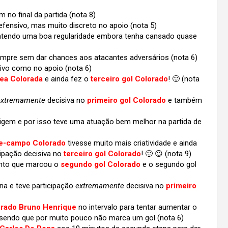
no final da partida (nota 8)
ensivo, mas muito discreto no apoio (nota 5)
tendo uma boa regularidade embora tenha cansado quase
pre sem dar chances aos atacantes adversários (nota 6)
vo como no apoio (nota 6)
rea Colorada
e ainda fez o
terceiro gol Colorado
! 🙂 (
nota
extremamente
decisiva no
primeiro gol Colorado
e também
igem e por isso teve uma atuação bem melhor na partida de
e-campo Colorado
tivesse muito mais criatividade e ainda
cipação decisiva no
terceiro gol Colorado
! 🙂 😉 (nota 9)
nto que marcou o
segundo gol Colorado
e o segundo gol
ia e teve participação
extremamente
decisiva no
primeiro
rado Bruno Henrique
no intervalo para tentar aumentar o
 sendo que por muito pouco não marca um gol (nota 6)