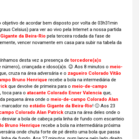
 objetivo de acordar bem disposto por volta de 03h31min
us Celsius) para ver ao vivo pela Internet a nossa partida
 Gigante da Beira-Rio
pela terceira rodada da fase de
ntemente, vencer novamente em casa para subir na tabela da
tínhamos desta vez a presença de
torcedore(a)s
 número), criançada e idoso(a)s. 😉 Aos 8 minutos o
meio-
que, cruza na área adversária e o
zagueiro Colorado Vitão
ampo Bruno Henrique
recebe a bola na intermediária de
ick
que devolve de primeira para o
meio-de-campo
, toca para o
atacante Colorado Enner Valencia
que,
a da pequena área onde o
meio-de-campo Colorado Alan
r o marcador no
estádio Gigante da Beira-Rio
! 🙂 Aos 23
campo Colorado Alan Patrick
cruza na área deles onde o
desviar a bola de cabeça pela linha de fundo com escanteio
o Bruno Henrique
recebe a bola na intermediária próxima
versária onde chuta forte de pé direito uma bola que passa
a linha de fundo. Aos 27 minutos, num lance pelo lado direito