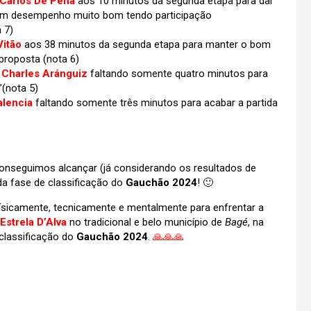
Carlos De Pena
aos 10 minutos da segunda etapa para dar
um desempenho muito bom tendo participação
a 7)
Vitão
aos 38 minutos da segunda etapa para manter o bom
proposta (nota 6)
Charles Aránguiz
faltando somente quatro minutos para
”(nota 5)
alencia
faltando somente três minutos para acabar a partida
nseguimos alcançar (já considerando os resultados de
da fase de classificação do
Gauchão 2024
! 🙂
sicamente, tecnicamente e mentalmente para enfrentar a
Estrela D’Alva
no tradicional e belo município de
Bagé
, na
 classificação do
Gauchão 2024
.
🙏🙏🙏