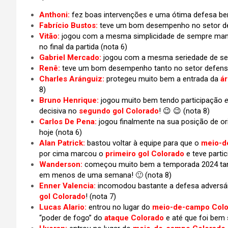
Anthoni:
fez boas intervenções e uma ótima defesa bem 
Fabrício Bustos:
teve um bom desempenho no setor def
Vitão:
jogou com a mesma simplicidade de sempre man
no final da partida (nota 6)
Gabriel Mercado:
jogou com a mesma seriedade de sem
Renê:
teve um bom desempenho tanto no setor defensi
Charles Aránguiz:
protegeu muito bem a entrada da
á
8)
Bruno Henrique:
jogou muito bem tendo participação
decisiva no
segundo gol Colorado
! 😉 😉
(nota 8)
Carlos De Pena:
jogou finalmente na sua posição de or
hoje (nota 6)
Alan Patrick:
bastou voltar à equipe para que o
meio-d
por cima marcou o
primeiro gol Colorado
e teve parti
Wanderson:
começou muito bem a temporada 2024 ta
em menos de uma semana! 🙂 (nota 8)
Enner Valencia:
incomodou bastante a defesa adversár
gol Colorado
! (nota 7)
Lucas Alario:
entrou no lugar do
meio-de-campo Colo
“poder de fogo” do
ataque Colorado
e até que foi bem