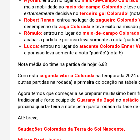
Hyoran:
entrou no lugar do
meio-de-campo Colorado 
mais mobilidade ao
meio-de-campo Colorado
e teve 
extremamente
decisiva no
terceiro gol Colorado
! (not
Robert Renan:
entrou no lugar do
zagueiro Colorado 
desempenho da
zaga Colorada
e teve êxito na missão 
Rômulo:
entrou no lugar do
meio-de-campo Colorado 
acabar a partida e por isso leva somente a nota “padrão
Lucca:
entrou no lugar do
atacante
Colorado Enner V
e por isso leva somente a nota “padrão”(nota 5)
Nota média do time na partida de hoje: 6,63
Com esta
segunda vitória Colorada
na temporada 2024 co
outras partidas na rodada) a primeira colocação na tabela 
Agora temos que começar a se preparar muitíssimo bem fí
tradicional e forte equipe do
Guarany de Bagé
no
estádio 
próxima quarta-feira à noite pela quarta rodada da fase de
Até breve,
Saudações Coloradas da Terra do Sol Nascente,