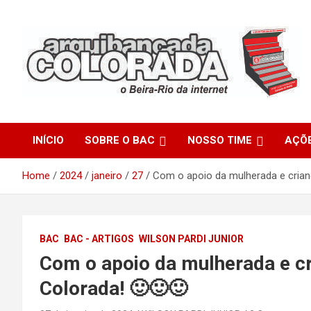
Skip
to
content
O Beira-Rio da Internet
Arquibancada Colorada
INÍCIO
SOBRE O BAC
NOSSO TIME
AÇÕ
Home
2024
janeiro
27
Com o apoio da mulherada e crian
BAC
BAC - ARTIGOS
WILSON PARDI JUNIOR
Com o apoio da mulherada e c
Colorada! 🙂🙂🙂