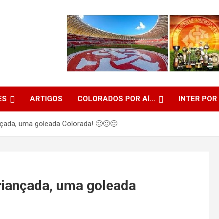
ES
ARTIGOS
COLORADOS POR AÍ…
INTER POR
çada, uma goleada Colorada! 🙂🙂🙂
riançada, uma goleada