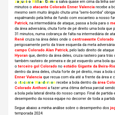
z
a
g
u
e
i
r
o
W
i
l
l
i
a
n
G
o
m
e
s
salva quase em cima da linha sen
minutos o
atacante Colorado Enner Valencia
recebe a bo
mesmo sem muito ângulo chuta uma “semi-bomba” obrig
espalmando pela linha de fundo com escanteio a nosso fa
Patrick
, na intermediária de ataque, passa a bola para o
me
da área adversária, chuta forte de pé direito uma bola que 
31 minutos, numa cobrança de falta na intermediária de at
Renê
cruza na área deles onde o
centroavante Colorado 
perigosamente perto da trave esquerda da meta adversária 
campo Colorado Alan Patrick
, pelo lado direito de ataq
Hyoran
que, dentro da área deles, cruza rasteiro para trás
também rasteiro de primeira e de pé esquerdo uma bola que
o
terceiro gol Colorado
no
estádio Gigante da Beira-Ri
dentro da área deles, chuta forte de pé direito, mas a bola
Enner Valencia
que recua com ela até a frente da área e c
o
a
t
a
c
a
n
t
e
W
a
n
d
e
r
s
o
n
recebe a bola dentro da
área Col
Colorado Anthoni
a fazer uma ótima defesa parcial send
a bola pela lateral direita do nosso campo. Final de partid
desempenho da nossa equipe no decorrer de toda a partida
Segue abaixo a minha análise sobre o desempenho dos
jo
temporada 2024: