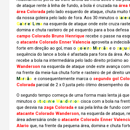
de ataque rente à linha de fundo, a bola é cruzada na
área 
área Colorada
pelo lado esquerdo de ataque, chuta muito f
da nossa goleira pelo lado de fora. Aos 30 minutos o
l
a
t
e
r
G
a
b
r
i
e
l
L
i
m
a
na esquerda de ataque onde este cruza raste
domina e chuta rasteiro de pé esquerdo para a boa defes
campo Colorado Bruno Henrique
recebe o passe na esqu
o
atacante Colorado Enner Valencia
aproveita a indecisã
forte em direção ao gol, mas o
g
o
l
e
i
r
o
M
a
r
c
ã
o
e o
z
a
g
u
e
sequência do lance a bola é afastada para fora da área. A
recebe a bola na intermediária pelo lado direito próximo ao
Wanderson
na esquerda de ataque onde este avança com a 
na frente da meia-lua chuta forte e rasteiro de pé direito
M
a
r
c
ã
o
e consequentemente marca o
segundo gol Colo
Colorada
parcial de 2 x 0 justa pelo ótimo desempenho da
O segundo tempo começa de uma forma mais lenta já que
minutos o
a
t
a
c
a
n
t
e
W
a
n
d
e
r
s
o
n
cisca com a bola na fren
que desvia na
zaga Colorada
e sai pela linha de fundo com
atacante Colorado Wanderson
, na esquerda de ataque, 
área adversária onde o
atacante Colorado Enner Valenci
Alario
que, na frente da pequena área, domina e chuta fort