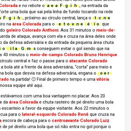
Colorada
e no rebote o
l
a
t
e
r
a
l
F
o
g
u
i
n
h
o
, na entrada da
orte uma bola que sai pela linha de fundo tocando na rede
a
l
F
o
g
u
i
n
h
o
, próximo ao círculo central, lança o
a
t
a
c
a
n
t
e
iro na
área Colorada
para o
c
e
n
t
r
o
a
v
a
n
t
e
Z
é
V
í
t
o
r
que
a do
goleiro Colorado Anthoni
. Aos 31 minutos o
meio-de-
erda de ataque, avança com ela e cruza na área deles onde
o da defesa adversária e da entrada da pequena área chuta
i
r
o
W
i
l
l
i
a
n
G
o
m
e
s
conseguem evitar o gol sendo que na
os 43 minutos o
meio-de-campo Colorado Bruno Henrique
 círculo central e faz o passe para o
atacante Colorado
bola até a frente da área adversária, “corta” para meio e
 uma bola que desvia na defesa adversária, engana o
g
o
l
e
i
r
o
rado
na partida! 🙂 Final de primeiro tempo e uma
vitória
 nossa equipe até aqui.
 estávamos com uma boa vantagem no placar. Aos 20
te da
área Colorada
e chuta rasteiro de pé direito uma bola
 escanteio a favor da equipe visitante. Aos 22 minutos o
recua para o
lateral-esquerdo Colorado Renê
que cruza na
a
escora de cabeça para o
centroavante Colorado Luiz
e de pé direito uma bola que só não entra no gol porque o