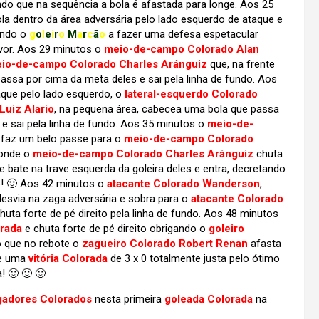
do que na sequência a bola é afastada para longe. Aos 25
la dentro da área adversária pelo lado esquerdo de ataque e
ando o
g
o
l
e
i
r
o
M
a
r
c
ã
o
a fazer uma defesa espetacular
vor. Aos 29 minutos o
meio-de-campo Colorado Alan
io-de-campo Colorado Charles Aránguiz
que, na frente
passa por cima da meta deles e sai pela linha de fundo. Aos
aque pelo lado esquerdo, o
lateral-esquerdo Colorado
Luiz Alario
, na pequena área, cabecea uma bola que passa
e sai pela linha de fundo. Aos 35 minutos o
meio-de-
ue faz um belo passe para o
meio-de-campo Colorado
 onde o
meio-de-campo Colorado Charles Aránguiz
chuta
 bate na trave esquerda da goleira deles e entra, decretando
o
! 🙂 Aos 42 minutos o
atacante Colorado Wanderson
,
 desvia na zaga adversária e sobra para o
atacante Colorado
huta forte de pé direito pela linha de fundo. Aos 48 minutos
orada
e chuta forte de pé direito obrigando o
goleiro
o que no rebote o
zagueiro Colorado Robert Renan
afasta
a e uma
vitória Colorada
de 3 x 0 totalmente justa pelo ótimo
! 🙂 🙂 🙂
gadores Colorados
nesta primeira
goleada Colorada
na