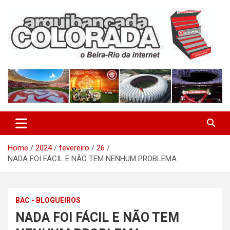
Skip
to
content
O Beira-Rio da Internet
Arquibancada Colorada
Home
2024
fevereiro
26
NADA FOI FÁCIL E NÃO TEM NENHUM PROBLEMA
BAC - BLOGUEIROS
NADA FOI FÁCIL E NÃO TEM