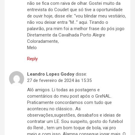
não se fica com raiva de olhar. Gostei muito da
entrevista do Coudet que só tive a oportunidade
de ouvir hoje, disse ele: “vou blindar meu vestiário,
não vou deixar entra “M…” aqui. Tirando o
palavrão, pra mim foi a melhor frase do pós jogo
Diretamente da Cavalhada Porto Alegre
Coloradamente,
Melo
Reply
Leandro Lopes Godoy
disse:
27 de fevereiro de 2024 às 15:35
Alô amigos. Li todas as postagens e
comentários do meu post após o GreNAL.
Praticamente concordamos com tudo que
aconteceu no clássico.. As
observações,sugestões, desabafos e ideias de
contratar um LE. Sou suspeito, gosto do futebol
do Renê , tem um bom toque de bola, vai pro
meio e com isso, Alampa consegue jogar mais. O