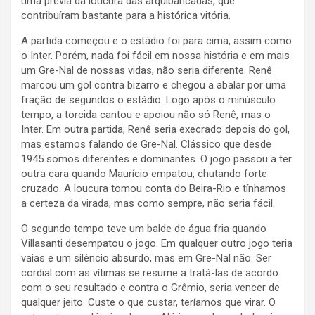
uma prévia da loucura das arquibancadas, que
contribuíram bastante para a histórica vitória.
A partida começou e o estádio foi para cima, assim como
o Inter. Porém, nada foi fácil em nossa história e em mais
um Gre-Nal de nossas vidas, não seria diferente. Renê
marcou um gol contra bizarro e chegou a abalar por uma
fração de segundos o estádio. Logo após o minúsculo
tempo, a torcida cantou e apoiou não só Renê, mas o
Inter. Em outra partida, Renê seria execrado depois do gol,
mas estamos falando de Gre-Nal. Clássico que desde
1945 somos diferentes e dominantes. O jogo passou a ter
outra cara quando Maurício empatou, chutando forte
cruzado. A loucura tomou conta do Beira-Rio e tínhamos
a certeza da virada, mas como sempre, não seria fácil.
O segundo tempo teve um balde de água fria quando
Villasanti desempatou o jogo. Em qualquer outro jogo teria
vaias e um silêncio absurdo, mas em Gre-Nal não. Ser
cordial com as vítimas se resume a tratá-las de acordo
com o seu resultado e contra o Grêmio, seria vencer de
qualquer jeito. Custe o que custar, teríamos que virar. O