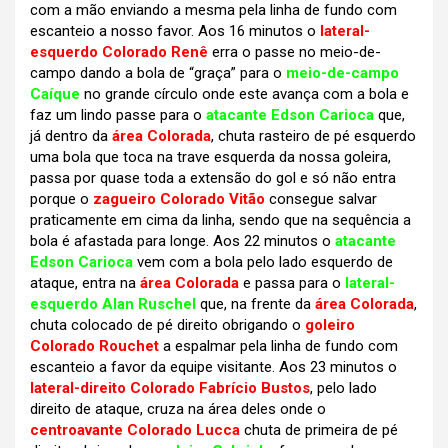
com a mão enviando a mesma pela linha de fundo com
escanteio a nosso favor. Aos 16 minutos o
lateral-
esquerdo Colorado Renê
erra o passe no meio-de-
campo dando a bola de “graça” para o
meio-de-campo
Caíque
no grande círculo onde este avança com a bola e
faz um lindo passe para o
atacante Edson Carioca
que,
já dentro da
área Colorada
, chuta rasteiro de pé esquerdo
uma bola que toca na trave esquerda da nossa goleira,
passa por quase toda a extensão do gol e só não entra
porque o
zagueiro Colorado Vitão
consegue salvar
praticamente em cima da linha, sendo que na sequência a
bola é afastada para longe. Aos 22 minutos o
atacante
Edson Carioca
vem com a bola pelo lado esquerdo de
ataque, entra na
área Colorada
e passa para o
lateral-
esquerdo Alan Ruschel
que, na frente da
área Colorada
,
chuta colocado de pé direito obrigando o
goleiro
Colorado Rouchet
a espalmar pela linha de fundo com
escanteio a favor da equipe visitante. Aos 23 minutos o
lateral-direito Colorado Fabrício Bustos
, pelo lado
direito de ataque, cruza na área deles onde o
centroavante Colorado Lucca
chuta de primeira de pé