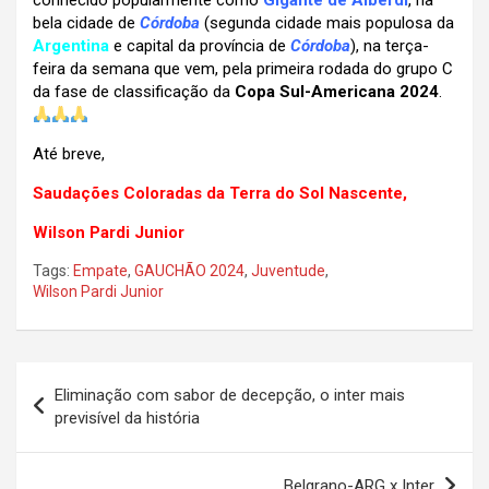
conhecido popularmente como
Gigante de Alberdi
, na
bela cidade de
Córdoba
(segunda cidade mais populosa da
Argentina
e capital da província de
Córdoba
), na terça-
feira da semana que vem, pela primeira rodada do grupo C
da fase de classificação da
Copa Sul-Americana 2024
.
Até breve,
Saudações Coloradas da Terra do Sol Nascente,
Wilson Pardi Junior
Tags:
Empate
,
GAUCHÃO 2024
,
Juventude
,
Wilson Pardi Junior
Navegação
Eliminação com sabor de decepção, o inter mais
de
previsível da história
Post
Belgrano-ARG x Inter