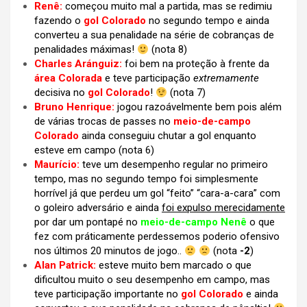
Renê:
começou muito mal a partida, mas se redimiu
fazendo o
gol Colorado
no segundo tempo e ainda
converteu a sua penalidade na série de cobranças de
penalidades máximas!
(nota 8)
Charles Aránguiz:
foi bem na proteção à frente da
área Colorada
e teve participação
extremamente
decisiva no
gol Colorado
!
(nota 7)
Bruno Henrique:
jogou razoávelmente bem pois além
de várias trocas de passes no
meio-de-campo
Colorado
ainda conseguiu chutar a gol enquanto
esteve em campo (nota 6)
Maurício:
teve um desempenho regular no primeiro
tempo, mas no segundo tempo foi simplesmente
horrível já que perdeu um gol “feito” “cara-a-cara” com
o goleiro adversário e ainda
foi expulso merecidamente
por dar um pontapé no
meio-de-campo Nenê
o que
fez com práticamente perdessemos poderio ofensivo
nos últimos 20 minutos de jogo..
(nota
-2
)
Alan Patrick:
esteve muito bem marcado o que
dificultou muito o seu desempenho em campo, mas
teve participação importante no
gol Colorado
e ainda