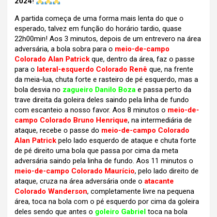
2024
!
A partida começa de uma forma mais lenta do que o
esperado, talvez em função do horário tardio, quase
22h00min! Aos 3 minutos, depois de um entrevero na área
adversária, a bola sobra para o
meio-de-campo
Colorado Alan Patrick
que, dentro da área, faz o passe
para o
lateral-esquerdo Colorado Renê
que, na frente
da meia-lua, chuta forte e rasteiro de pé esquerdo, mas a
bola desvia no
zagueiro Danilo Boza
e passa perto da
trave direita da goleira deles saindo pela linha de fundo
com escanteio a nosso favor. Aos 8 minutos o
meio-de-
campo Colorado Bruno Henrique
, na intermediária de
ataque, recebe o passe do
meio-de-campo Colorado
Alan Patrick
pelo lado esquerdo de ataque e chuta forte
de pé direito uma bola que passa por cima da meta
adversária saindo pela linha de fundo. Aos 11 minutos o
meio-de-campo Colorado Maurício
, pelo lado direito de
ataque, cruza na área adversária onde o
atacante
Colorado Wanderson
, completamente livre na pequena
área, toca na bola com o pé esquerdo por cima da goleira
deles sendo que antes o
goleiro Gabriel
toca na bola