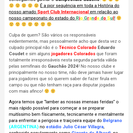
É a pior sequência em toda a História do
nosso amado
Sport Club Internacional
em relação ao
nosso campeonato do estado do
R
i
o
G
r
a
n
d
e
d
o
S
u
l
!
Culpa de quem? São vários os responsáveis
evidentemente, mas pessoalmente acho que desta vez o
culpado principal não é o
Técnico Colorado
Eduardo
Coudet
e sim alguns
jogadores Colorados
que foram
totalmente irresponsáveis nesta segunda partida válida
pelas semifinais do
Gauchão 2024
! No nosso clube e
principalmente no nosso time, não deve jamais haver lugar
para jogadores que só querem saber de fazer firula em
campo ou que não tenham raça para disputar jogadas
com mais afinco!
Agora temos que “lamber as nossas imensas feridas” o
mais rápido possível para começar a se preparar
muitíssimo bem físicamente, tecnicamente e mentalmente
para enfrentar a perigosa e traiçoeira equipe do
Belgrano
(
ARGENTINA
)
no
estádio Julio César Villagra
,