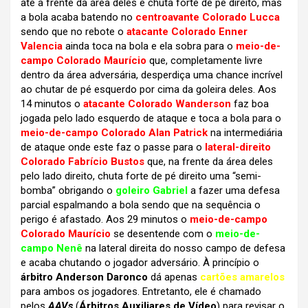
até a frente da área deles e chuta forte de pé direito, mas
a bola acaba batendo no
centroavante Colorado Lucca
sendo que no rebote o
atacante Colorado Enner
Valencia
ainda toca na bola e ela sobra para o
meio-de-
campo Colorado Maurício
que, completamente livre
dentro da área adversária, desperdiça uma chance incrível
ao chutar de pé esquerdo por cima da goleira deles. Aos
14 minutos o
atacante Colorado Wanderson
faz boa
jogada pelo lado esquerdo de ataque e toca a bola para o
meio-de-campo Colorado Alan Patrick
na intermediária
de ataque onde este faz o passe para o
lateral-direito
Colorado Fabrício Bustos
que, na frente da área deles
pelo lado direito, chuta forte de pé direito uma “semi-
bomba” obrigando o
goleiro Gabriel
a fazer uma defesa
parcial espalmando a bola sendo que na sequência o
perigo é afastado. Aos 29 minutos o
meio-de-campo
Colorado Maurício
se desentende com o
meio-de-
campo Nenê
na lateral direita do nosso campo de defesa
e acaba chutando o jogador adversário. À princípio o
árbitro Anderson Daronco
dá apenas
cartões amarelos
para ambos os jogadores. Entretanto, ele é chamado
pelos
AAVs
(
Árbitros Auxiliares de Vídeo
) para revisar o