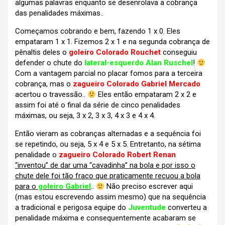
algumas palavras enquanto se desenrolava a cobrança
das penalidades máximas..
Começamos cobrando e bem, fazendo 1 x 0. Eles
empataram 1 x 1. Fizemos 2 x 1 e na segunda cobrança de
pênaltis deles o
goleiro Colorado Rouchet
conseguiu
defender o chute do
lateral-esquerdo Alan Ruschel
!
Com a vantagem parcial no placar fomos para a terceira
cobrança, mas o
zagueiro Colorado Gabriel Mercado
acertou o travessão..
Eles então empataram 2 x 2 e
assim foi até o final da série de cinco penalidades
máximas, ou seja, 3 x 2, 3 x 3, 4 x 3 e 4 x 4.
Então vieram as cobranças alternadas e a sequência foi
se repetindo, ou seja, 5 x 4 e 5 x 5. Entretanto, na sétima
penalidade o
zagueiro Colorado Robert Renan
“inventou” de dar uma “cavadinha” na bola e por isso o
chute dele foi tão fraco que praticamente recuou a bola
para o
goleiro Gabriel
..
Não preciso escrever aqui
(mas estou escrevendo assim mesmo) que na sequência
a tradicional e perigosa equipe do
Juventude
converteu a
penalidade máxima e consequentemente acabaram se