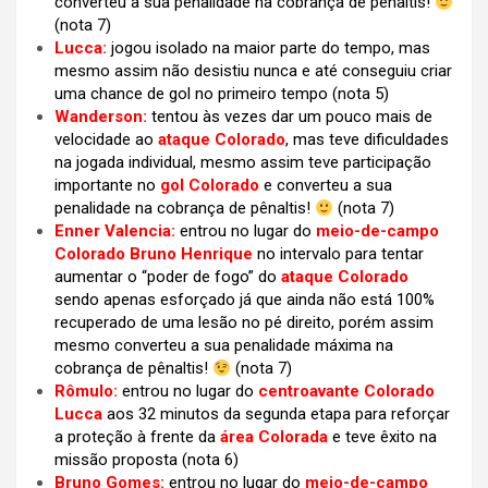
converteu a sua penalidade na cobrança de pênaltis!
(nota 7)
Lucca:
jogou isolado na maior parte do tempo, mas
mesmo assim não desistiu nunca e até conseguiu criar
uma chance de gol no primeiro tempo
(nota 5)
Wanderson:
tentou às vezes dar um pouco mais de
velocidade ao
ataque Colorado
, mas teve dificuldades
na jogada individual, mesmo assim teve participação
importante no
gol Colorado
e converteu a sua
penalidade na cobrança de pênaltis!
(nota 7)
Enner Valencia:
entrou no lugar do
meio-de-campo
Colorado Bruno Henrique
no intervalo para tentar
aumentar o “poder de fogo” do
ataque Colorado
sendo apenas esforçado já que ainda não está 100%
recuperado de uma lesão no pé direito, porém assim
mesmo converteu a sua penalidade máxima na
cobrança de pênaltis!
(nota 7)
Rômulo:
entrou no lugar do
centroavante Colorado
Lucca
aos 32 minutos da segunda etapa para reforçar
a proteção à frente da
área Colorada
e teve êxito na
missão proposta (nota 6)
Bruno Gomes:
entrou no lugar do
meio-de-campo