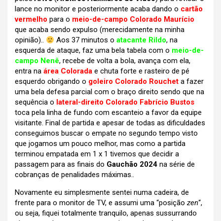
lance no monitor e posteriormente acaba dando o
cartão
vermelho
para o
meio-de-campo Colorado Maurício
que acaba sendo expulso (merecidamente na minha
opinião)..
Aos 37 minutos o
atacante Rildo
, na
esquerda de ataque, faz uma bela tabela com o
meio-de-
campo Nenê
, recebe de volta a bola, avança com ela,
entra na
área Colorada
e chuta forte e rasteiro de pé
esquerdo obrigando o
goleiro Colorado Rouchet
a fazer
uma bela defesa parcial com o braço direito sendo que na
sequência o
lateral-direito Colorado Fabrício Bustos
toca pela linha de fundo com escanteio a favor da equipe
visitante. Final de partida e apesar de todas as dificuldades
conseguimos buscar o empate no segundo tempo visto
que jogamos um pouco melhor, mas como a partida
terminou empatada em 1 x 1 tivemos que decidir a
passagem para as finais do
Gauchão 2024
na série de
cobranças de penalidades máximas..
Novamente eu simplesmente sentei numa cadeira, de
frente para o monitor de TV, e assumi uma “posição
zen
“,
ou seja, fiquei totalmente tranquilo, apenas sussurrando