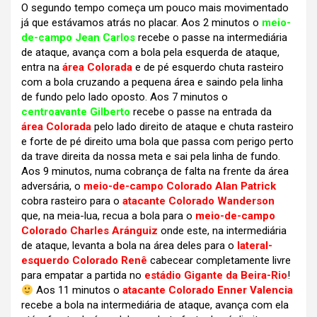
O segundo tempo começa um pouco mais movimentado
já que estávamos atrás no placar. Aos 2 minutos o
meio-
de-campo Jean Carlos
recebe o passe na intermediária
de ataque, avança com a bola pela esquerda de ataque,
entra na
área Colorada
e de pé esquerdo chuta rasteiro
com a bola cruzando a pequena área e saindo pela linha
de fundo pelo lado oposto. Aos 7 minutos o
centroavante Gilberto
recebe o passe na entrada da
área Colorada
pelo lado direito de ataque e chuta rasteiro
e forte de pé direito uma bola que passa com perigo perto
da trave direita da nossa meta e sai pela linha de fundo.
Aos 9 minutos, numa cobrança de falta na frente da área
adversária, o
meio-de-campo Colorado Alan Patrick
cobra rasteiro para o
atacante Colorado Wanderson
que, na meia-lua, recua a bola para o
meio-de-campo
Colorado Charles Aránguiz
onde este, na intermediária
de ataque, levanta a bola na área deles para o
lateral-
esquerdo Colorado Renê
cabecear completamente livre
para empatar a partida no
estádio Gigante da Beira-Rio
!
Aos 11 minutos o
atacante Colorado Enner Valencia
recebe a bola na intermediária de ataque, avança com ela