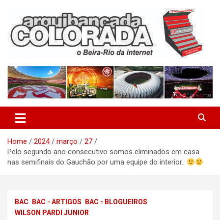
Skip
to
content
O Beira-Rio da Internet
Arquibancada Colorada
Home
2024
março
27
Pelo segundo ano consecutivo somos eliminados em casa
nas semifinais do Gauchão por uma equipe do interior..
BAC
BAC - ARTIGOS
BAC - BLOGUEIROS
WILSON PARDI JUNIOR