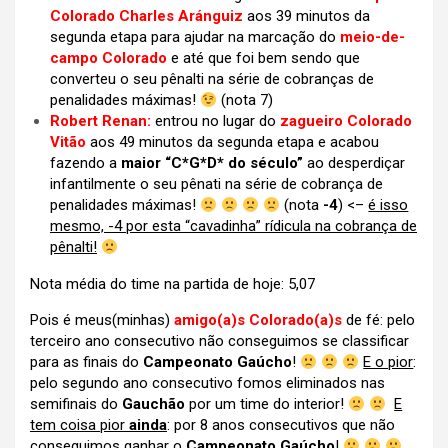
Colorado Charles Aránguiz
aos 39 minutos da
segunda etapa para ajudar na marcação do
meio-de-
campo Colorado
e até que foi bem sendo que
converteu o seu pênalti na série de cobranças de
penalidades máximas!
(nota 7)
Robert Renan:
entrou no lugar do
zagueiro Colorado
Vitão
aos 49 minutos da segunda etapa e acabou
fazendo a
maior “C*G*D* do século”
ao desperdiçar
infantilmente o seu pênati na série de cobrança de
penalidades máximas!
(nota
-4
) <–
é isso
mesmo, -4 por esta “cavadinha” rídicula na cobrança de
pênalti!
Nota média do time na partida de hoje: 5,07
Pois é meus(minhas)
amigo(a)s
Colorado(a)s
de fé: pelo
terceiro ano consecutivo não conseguimos se classificar
para as finais do
Campeonato Gaúcho
!
E o pior
:
pelo segundo ano consecutivo fomos eliminados nas
semifinais do
Gauchão
por um time do interior!
E
tem coisa pior
ainda
: por 8 anos consecutivos que não
conseguimos ganhar o
Campeonato Gaúcho
!