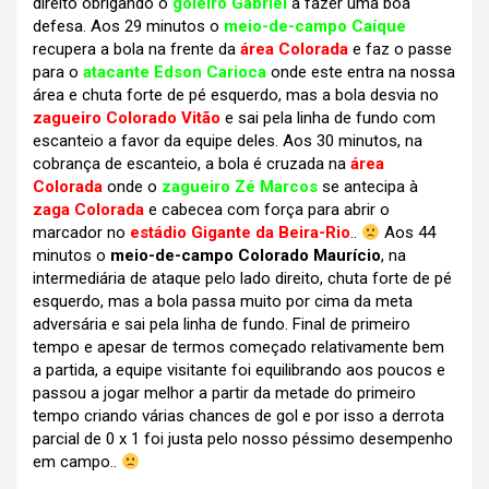
direito obrigando o
goleiro Gabriel
a fazer uma boa
defesa. Aos 29 minutos o
meio-de-campo Caíque
recupera a bola na frente da
área Colorada
e faz o passe
para o
atacante Edson Carioca
onde este entra na nossa
área e chuta forte de pé esquerdo, mas a bola desvia no
zagueiro Colorado Vitão
e sai pela linha de fundo com
escanteio a favor da equipe deles. Aos 30 minutos, na
cobrança de escanteio, a bola é cruzada na
área
Colorada
onde o
zagueiro Zé Marcos
se antecipa à
zaga Colorada
e cabecea com força para abrir o
marcador no
estádio Gigante da Beira-Rio
..
Aos 44
minutos o
meio-de-campo Colorado Maurício
, na
intermediária de ataque pelo lado direito, chuta forte de pé
esquerdo, mas a bola passa muito por cima da meta
adversária e sai pela linha de fundo. Final de primeiro
tempo e apesar de termos começado relativamente bem
a partida, a equipe visitante foi equilibrando aos poucos e
passou a jogar melhor a partir da metade do primeiro
tempo criando várias chances de gol e por isso a derrota
parcial de 0 x 1 foi justa pelo nosso péssimo desempenho
em campo..