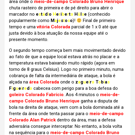
área onde o
meio-de-campo Colorado Bruno Henrique
chuta rasteiro de primeira e de pé direito para abrir o
marcador no
e
s
t
á
d
i
o
H
e
r
i
b
e
r
t
o
H
ü
l
s
e
(conhecido
popularmente como
M
a
j
e
s
t
o
s
o
)!
Final de primeiro
tempo e uma
vitória Colorada
parcial de 1 x 0 até que
justa devido à boa atuação da nossa equipe até o
presente momento.
O segundo tempo começa bem mais movimentado devido
ao fato de que a equipe local estava atrás no placar e a
temperatura estava baixando muito rápido (agora em
torno de 8 graus Celsius). Logo no primeiro minuto, numa
cobrança de falta da intermediária de ataque, a bola é
alçada na
área Colorada
onde o
z
a
g
u
e
i
r
o
T
o
b
i
a
s
F
i
g
u
e
i
r
e
d
o
cabecea com perigo para a boa defesa do
goleiro Colorado Fabrício
. Aos 4 minutos o
meio-de-
campo Colorado Bruno Henrique
ganha a disputa de
bola na direita de ataque, vem com a bola dominada até a
frente da área onde tenta passar para o
meio-de-campo
Colorado Alan Patrick
dentro da área, mas a defesa
adversária consegue interceptar. No entanto, a bola volta
na sequência para o
meio-de-campo Colorado Bruno