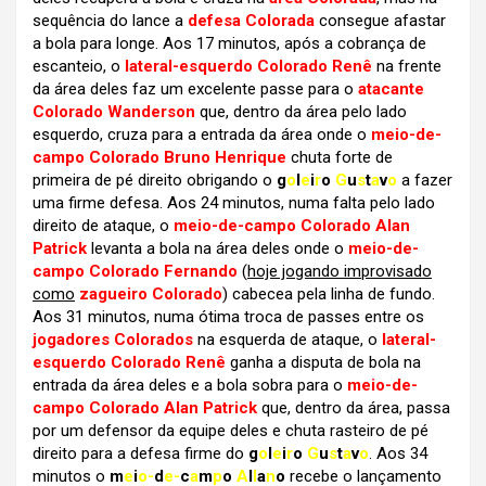
sequência do lance a
defesa Colorada
consegue afastar
a bola para longe. Aos 17 minutos, após a cobrança de
escanteio, o
lateral-esquerdo Colorado Renê
na frente
da área deles faz um excelente passe para o
atacante
Colorado Wanderson
que, dentro da área pelo lado
esquerdo, cruza para a entrada da área onde o
meio-de-
campo Colorado Bruno Henrique
chuta forte de
primeira de pé direito obrigando o
g
o
l
e
i
r
o
G
u
s
t
a
v
o
a fazer
uma firme defesa. Aos 24 minutos, numa falta pelo lado
direito de ataque, o
meio-de-campo Colorado Alan
Patrick
levanta a bola na área deles onde o
meio-de-
campo Colorado Fernando
(
hoje jogando improvisado
como
zagueiro Colorado
) cabecea pela linha de fundo.
Aos 31 minutos, numa ótima troca de passes entre os
jogadores Colorados
na esquerda de ataque, o
lateral-
esquerdo Colorado Renê
ganha a disputa de bola na
entrada da área deles e a bola sobra para o
meio-de-
campo Colorado Alan Patrick
que, dentro da área, passa
por um defensor da equipe deles e chuta rasteiro de pé
direito para a defesa firme do
g
o
l
e
i
r
o
G
u
s
t
a
v
o
. Aos 34
minutos o
m
e
i
o-
d
e-
c
a
m
p
o
A
l
l
a
n
o
recebe o lançamento