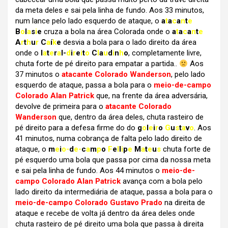
da meta deles e sai pela linha de fundo. Aos 33 minutos,
num lance pelo lado esquerdo de ataque, o
a
t
a
c
a
n
t
e
B
o
l
a
s
i
e
cruza a bola na área Colorada onde o
a
t
a
c
a
n
t
e
A
r
t
h
u
r
C
a
í
k
e
desvia a bola para o lado direito da área
onde o
l
a
t
e
r
a
l-
d
i
r
e
i
t
o
C
l
a
u
d
i
n
h
o
, completamente livre,
chuta forte de pé direito para empatar a partida..
Aos
37 minutos o
atacante Colorado Wanderson
, pelo lado
esquerdo de ataque, passa a bola para o
meio-de-campo
Colorado Alan Patrick
que, na frente da área adversária,
devolve de primeira para o
atacante Colorado
Wanderson
que, dentro da área deles, chuta rasteiro de
pé direito para a defesa firme do do
g
o
l
e
i
r
o
G
u
s
t
a
v
o
. Aos
41 minutos, numa cobrança de falta pelo lado direito de
ataque, o
m
e
i
o-
d
e-
c
a
m
p
o
F
e
l
l
i
p
e
M
a
t
e
u
s
chuta forte de
pé esquerdo uma bola que passa por cima da nossa meta
e sai pela linha de fundo. Aos 44 minutos o
meio-de-
campo Colorado Alan Patrick
avança com a bola pelo
lado direito da intermediária de ataque, passa a bola para o
meio-de-campo Colorado Gustavo Prado
na direita de
ataque e recebe de volta já dentro da área deles onde
chuta rasteiro de pé direito uma bola que passa à direita