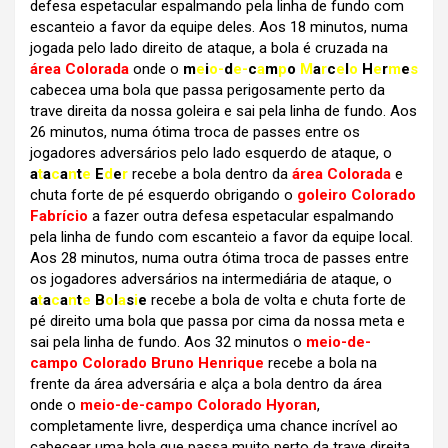
defesa espetacular espalmando pela linha de fundo com
escanteio a favor da equipe deles. Aos 18 minutos, numa
jogada pelo lado direito de ataque, a bola é cruzada na
área Colorada
onde o
m
e
i
o-
d
e-
c
a
m
p
o
M
a
r
c
e
l
o
H
e
r
m
e
s
cabecea uma bola que passa perigosamente perto da
trave direita da nossa goleira e sai pela linha de fundo. Aos
26 minutos, numa ótima troca de passes entre os
jogadores adversários pelo lado esquerdo de ataque, o
a
t
a
c
a
n
t
e
E
d
e
r
recebe a bola dentro da
área Colorada
e
chuta forte de pé esquerdo obrigando o
goleiro Colorado
Fabrício
a fazer outra defesa espetacular espalmando
pela linha de fundo com escanteio a favor da equipe local.
Aos 28 minutos, numa outra ótima troca de passes entre
os jogadores adversários na intermediária de ataque, o
a
t
a
c
a
n
t
e
B
o
l
a
s
i
e
recebe a bola de volta e chuta forte de
pé direito uma bola que passa por cima da nossa meta e
sai pela linha de fundo. Aos 32 minutos o
meio-de-
campo Colorado Bruno Henrique
recebe a bola na
frente da área adversária e alça a bola dentro da área
onde o
meio-de-campo Colorado Hyoran
,
completamente livre, desperdiça uma chance incrível ao
cabecear uma bola que passa muito perto da trave direita