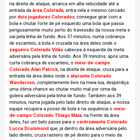
na direita de ataque, arranca em alta velocidade até a
entrada da
área Colorada
, entra nela e mesmo cercado
por
dois jogadores Colorados
, consegue girar com a
bola e chutar forte de pé esquerdo uma bola que passa
perigosamente muito perto do travessão da nossa meta e
sai pela linha de fundo. Aos 37 minutos, numa cobrança
de escanteio, a bola é cruzada na área deles onde o
zagueiro Colorado Vitão
cabecea à esquerda da meta
adversária pela linha de fundo. Aos 39 minutos, após uma
curta cobrança de escanteio, o
meio-de-campo
Colorado Alan Patrick
, na direita de ataque, cruza para a
entrada da área deles onde o
atacante Colorado
Wanderson
, completamente livre na meia-lua, desperdiça
uma ótima chance ao chutar muito mal por cima da
goleira adversária pela linha de fundo. Também aos 39
minutos, numa jogada pelo lado direito de ataque, a nossa
equipe recupera a posse de bola e na sequência o
meio-
de-campo Colorado Thiago Maia
, na frente da área
deles, faz um belo passe para o
centroavante Colorado
Lucca Drummond
que, já dentro da área adversária pelo
lado direito, cruza rasteiro de pé direito para o meio da