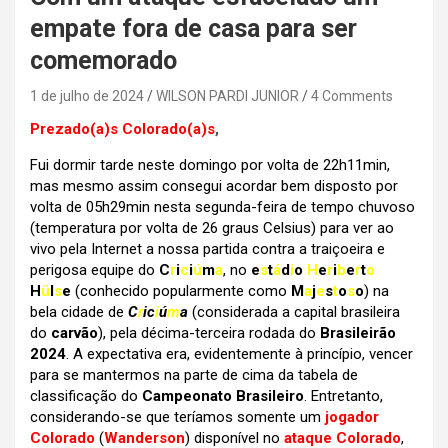
empate fora de casa para ser
comemorado
1 de julho de 2024
WILSON PARDI JUNIOR
4 Comments
Prezado(a)s Colorado(a)s
,
Fui dormir tarde neste domingo por volta de 22h11min,
mas mesmo assim consegui acordar bem disposto por
volta de 05h29min nesta segunda-feira de tempo chuvoso
(temperatura por volta de 26 graus Celsius) para ver ao
vivo pela Internet a nossa partida contra a traiçoeira e
perigosa equipe do
C
r
i
c
i
ú
m
a
, no
e
s
t
á
d
i
o
H
e
r
i
b
e
r
t
o
H
ü
l
s
e
(conhecido popularmente como
M
a
j
e
s
t
o
s
o
) na
bela cidade de
C
r
ic
i
ú
m
a
(considerada a capital brasileira
do
carvão
), pela décima-terceira rodada do
Brasileirão
2024
. A expectativa era, evidentemente à princípio, vencer
para se mantermos na parte de cima da tabela de
classificação do
Campeonato Brasileiro
. Entretanto,
considerando-se que teríamos somente um
jogador
Colorado
(
Wanderson
) disponível no
ataque Colorado
,