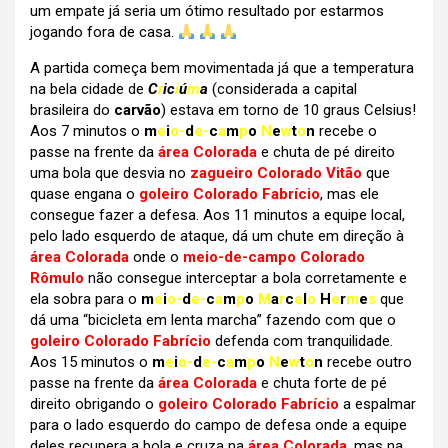
um empate já seria um ótimo resultado por estarmos
jogando fora de casa.
A partida começa bem movimentada já que a temperatura
na bela cidade de
C
r
ic
i
ú
m
a
(considerada a capital
brasileira do
carvão
) estava em torno de 10 graus Celsius!
Aos 7 minutos o
m
e
i
o-
d
e-
c
a
m
p
o
N
e
w
t
o
n
recebe o
passe na frente da
área Colorada
e chuta de pé direito
uma bola que desvia no
zagueiro Colorado Vitão
que
quase engana o
goleiro Colorado Fabrício
, mas ele
consegue fazer a defesa. Aos 11 minutos a equipe local,
pelo lado esquerdo de ataque, dá um chute em direção à
área Colorada
onde o
meio-de-campo Colorado
Rômulo
não consegue interceptar a bola corretamente e
ela sobra para o
m
e
i
o-
d
e-
c
a
m
p
o
M
a
r
c
e
l
o
H
e
r
m
e
s
que
dá uma “bicicleta em lenta marcha” fazendo com que o
goleiro Colorado Fabrício
defenda com tranquilidade.
Aos 15 minutos o
m
e
i
o-
d
e-
c
a
m
p
o
N
e
w
t
o
n
recebe outro
passe na frente da
área Colorada
e chuta forte de pé
direito obrigando o
goleiro Colorado Fabrício
a espalmar
para o lado esquerdo do campo de defesa onde a equipe
deles recupera a bola e cruza na
área Colorada
, mas na