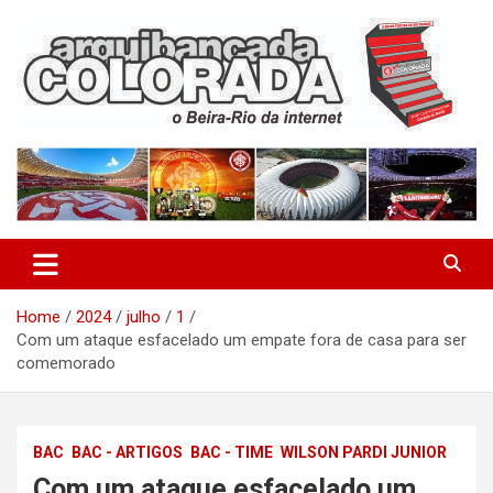
Skip
to
content
O Beira-Rio da Internet
Arquibancada Colorada
Home
2024
julho
1
Com um ataque esfacelado um empate fora de casa para ser
comemorado
BAC
BAC - ARTIGOS
BAC - TIME
WILSON PARDI JUNIOR
Com um ataque esfacelado um