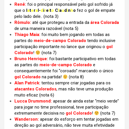
Renê:
foi o principal responsável pelo gol sofrido já
que o
l
a
t
e
r
a
l-
d
i
r
e
i
t
o
C
l
a
u
d
i
n
h
o
fez o gol de empate
pelo lado dele.. (nota 3)
Rômulo:
até que protegeu a entrada da
área Colorada
de uma maneira razoável (nota 5)
Thiago Maia:
foi muito bem jogando em todas as
partes do
meio-de-campo Colorado
tendo inclusive
participação importante no lance que originou o
gol
Colorado
!
(nota 7)
Bruno Henrique:
foi bastante participativo em todas
as partes do
meio-de-campo Colorado
e
consequentemente foi “coroado” marcando o único
gol Colorado
na partida!
(nota 8)
Alan Patrick:
tentou sempre criar jogadas para os
atacantes Colorados
, mas não teve uma produção
muito eficaz (nota 6)
Lucca Drummond:
apesar de ainda estar “meio verde”
para jogar no time professional, teve participação
extremamente
decisiva no
gol Colorado
!
(nota 7)
Wanderson:
apesar do esforço em tentar jogadas em
direção ao gol adversário, não teve muita efetividade