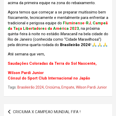
acima da primeira equipe na zona do rebaixamento.
Agora temos que começar a se preparar muitíssimo bem
físicamente, tecnicamente e mentalmente para enfrentar a
tradicional e perigosa equipe do
F
l
u
m
i
n
e
n
s
e-
R
J
,
C
a
m
p
e
ã
d
a
T
a
ç
a
L
i
b
e
r
t
a
d
o
r
e
s
d
a
A
m
é
r
i
c
a
2
0
2
3
, na próxima
quinta-feira à noite no estádio
Maracanã
na bela cidade do
Rio de Janeiro (conhecida como “Cidade Maravilhosa”)
pela décima-quarta rodada do
Brasileirão 2024
!
Até semana que vem,
Saudações Coloradas da Terra do Sol Nascente,
Wilson Pardi Junior
Cônsul do Sport Club Internacional no Japão
Tags:
Brasileirão 2024
,
Criciúma
,
Empate
,
Wilson Pardi Junior
Navegação
CRICIUMA X CAMPEAO MUNDIAL FIFA !