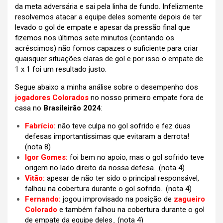
da meta adversária e sai pela linha de fundo. Infelizmente
resolvemos atacar a equipe deles somente depois de ter
levado o gol de empate e apesar da pressão final que
fizemos nos últimos sete minutos (contando os
acréscimos) não fomos capazes o suficiente para criar
quaisquer situações claras de gol e por isso o empate de
1 x 1 foi um resultado justo.
Segue abaixo a minha análise sobre o desempenho dos
jogadores Colorados
no nosso primeiro empate fora de
casa no
Brasileirão 2024
:
Fabrício:
não teve culpa no gol sofrido e fez duas
defesas importantíssimas que evitaram a derrota!
(nota 8)
Igor Gomes:
foi bem no apoio, mas o gol sofrido teve
origem no lado direito da nossa defesa.. (nota 4)
Vitão:
apesar de não ter sido o principal responsável,
falhou na cobertura durante o gol sofrido.. (nota 4)
Fernando:
jogou improvisado na posição de
zagueiro
Colorado
e também falhou na cobertura durante o gol
de empate da equipe deles.. (nota 4)