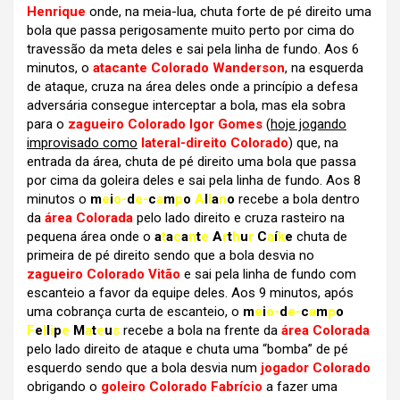
Henrique
onde, na meia-lua, chuta forte de pé direito uma
bola que passa perigosamente muito perto por cima do
travessão da meta deles e sai pela linha de fundo. Aos 6
minutos, o
atacante Colorado Wanderson
, na esquerda
de ataque, cruza na área deles onde a princípio a defesa
adversária consegue interceptar a bola, mas ela sobra
para o
zagueiro Colorado Igor Gomes
(
hoje jogando
improvisado como
lateral-direito Colorado
) que, na
entrada da área, chuta de pé direito uma bola que passa
por cima da goleira deles e sai pela linha de fundo. Aos 8
minutos o
m
e
i
o-
d
e-
c
a
m
p
o
A
l
l
a
n
o
recebe a bola dentro
da
área Colorada
pelo lado direito e cruza rasteiro na
pequena área onde o
a
t
a
c
a
n
t
e
A
r
t
h
u
r
C
a
í
k
e
chuta de
primeira de pé direito sendo que a bola desvia no
zagueiro Colorado Vitão
e sai pela linha de fundo com
escanteio a favor da equipe deles. Aos 9 minutos, após
uma cobrança curta de escanteio, o
m
e
i
o-
d
e-
c
a
m
p
o
F
e
l
l
i
p
e
M
a
t
e
u
s
recebe a bola na frente da
área Colorada
pelo lado direito de ataque e chuta uma “bomba” de pé
esquerdo sendo que a bola desvia num
jogador Colorado
obrigando o
goleiro Colorado Fabrício
a fazer uma