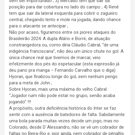
sem ser importunado ; 3) Mercado tem que sair da
posição para dar cobertura no lado do campo ; 4) Renê
tem que sair da lateral esquerda para cobrir o zagueiro
central, chegando lento e mole na jogada, dando chance
para o atacante se antecipar ;
Não por acaso, figuramos entre os piores ataques do
Brasileirão 2024. A dupla Alário e Borré, de atuação
constrangedora ou, como diria Cláudio Cabral, “de uma
indigência franciscana”, não deu um único chute no gol. A
única chance real que tivemos de marcar, veio
infelizmente dos pés do espetacular (esta expressão já
deu pano pra manga – Fernando Carvalho que o diga)
Hyoran, que finalizou longe do gol, sem nenhum perigo
para a meta de John ;
Sobre Hyoran, mais uma máxima do velho Cabral :
“Jogador ruim não pode estar no grupo, senão acaba
jogando” !!!
A propósito, outra deficiência histórica do Inter se faz
sentir com a ausência de batedores de falta. Sabidamente
uma bola parada muitas vezes decide um jogo, mas no
Colorado, desde D`Alessandro, não se vê um cobrador de
faltas no Beira-Rio e, pior ainda, nem cobrador de pênaltis