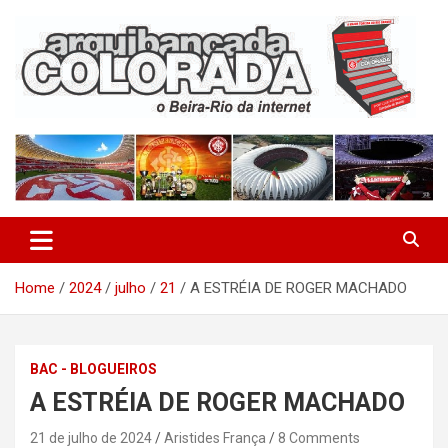
Skip
to
content
O Beira-Rio da Internet
Arquibancada Colorada
Home
2024
julho
21
A ESTRÉIA DE ROGER MACHADO
BAC - BLOGUEIROS
A ESTRÉIA DE ROGER MACHADO
21 de julho de 2024
Aristides França
8 Comments