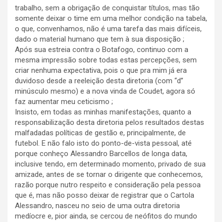
trabalho, sem a obrigação de conquistar títulos, mas tão
somente deixar o time em uma melhor condição na tabela,
o que, convenhamos, não é uma tarefa das mais difíceis,
dado o material humano que tem à sua disposição ;
Após sua estreia contra o Botafogo, continuo com a
mesma impressão sobre todas estas percepções, sem
criar nenhuma expectativa, pois o que pra mim já era
duvidoso desde a reeleição desta diretoria (com “d”
minúsculo mesmo) e a nova vinda de Coudet, agora só
faz aumentar meu ceticismo ;
Insisto, em todas as minhas manifestações, quanto a
responsabilização desta diretoria pelos resultados destas
malfadadas políticas de gestão e, principalmente, de
futebol. E não falo isto do ponto-de-vista pessoal, até
porque conheço Alessandro Barcellos de longa data,
inclusive tendo, em determinado momento, privado de sua
amizade, antes de se tornar o dirigente que conhecemos,
razão porque nutro respeito e consideração pela pessoa
que é, mas não posso deixar de registrar que o Cartola
Alessandro, nasceu no seio de uma outra diretoria
medíocre e, pior ainda, se cercou de neófitos do mundo