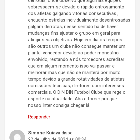
derrotas, onde observo que algumas equipes
sobressaem-se devido o rápido entrosamento
dos atletas galgando vitórias consecutivas ,
enquanto estrelas individualmente desentrosadas
galgam derrotas, nesse sentido há de haver
mudanças fins ajustar o grupo em geral para
atingir seus objetivos. Hoje em dia os tempos
são outros um clube não consegue manter um
plantel vencedor devido ao poder monetário
envolvido, restando a nós torcedores acreditar
que em algum momento isso vai passar e
melhorar mas que não se manterá por muito
tempo devido a grande rotatividades de atletas,
comissões técnicas, diretores com interesses
comerciais. O DIN DIN Futebol Clube que rege o
esporte na atualidade. Abs e torcer pra que
nosso Inter consiga chegar lá.
Responder
Simone Kuiava
disse:
22 de julho de 2024 às 00:34