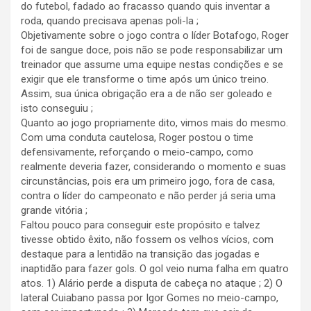
do futebol, fadado ao fracasso quando quis inventar a
roda, quando precisava apenas poli-la ;
Objetivamente sobre o jogo contra o líder Botafogo, Roger
foi de sangue doce, pois não se pode responsabilizar um
treinador que assume uma equipe nestas condições e se
exigir que ele transforme o time após um único treino.
Assim, sua única obrigação era a de não ser goleado e
isto conseguiu ;
Quanto ao jogo propriamente dito, vimos mais do mesmo.
Com uma conduta cautelosa, Roger postou o time
defensivamente, reforçando o meio-campo, como
realmente deveria fazer, considerando o momento e suas
circunstâncias, pois era um primeiro jogo, fora de casa,
contra o líder do campeonato e não perder já seria uma
grande vitória ;
Faltou pouco para conseguir este propósito e talvez
tivesse obtido êxito, não fossem os velhos vícios, com
destaque para a lentidão na transição das jogadas e
inaptidão para fazer gols. O gol veio numa falha em quatro
atos. 1) Alário perde a disputa de cabeça no ataque ; 2) O
lateral Cuiabano passa por Igor Gomes no meio-campo,