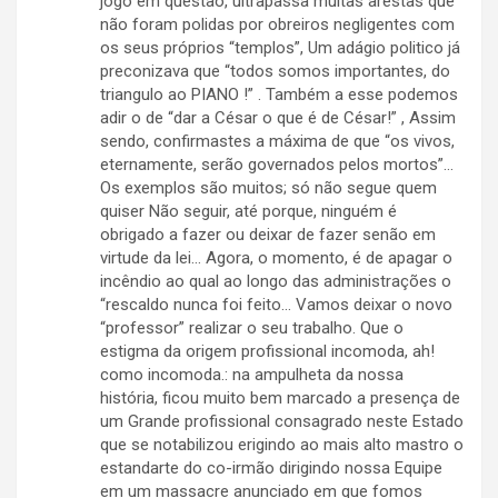
jogo em questão, ultrapassa muitas arestas que
não foram polidas por obreiros negligentes com
os seus próprios “templos”, Um adágio politico já
preconizava que “todos somos importantes, do
triangulo ao PIANO !” . Também a esse podemos
adir o de “dar a César o que é de César!” , Assim
sendo, confirmastes a máxima de que “os vivos,
eternamente, serão governados pelos mortos”…
Os exemplos são muitos; só não segue quem
quiser Não seguir, até porque, ninguém é
obrigado a fazer ou deixar de fazer senão em
virtude da lei… Agora, o momento, é de apagar o
incêndio ao qual ao longo das administrações o
“rescaldo nunca foi feito… Vamos deixar o novo
“professor” realizar o seu trabalho. Que o
estigma da origem profissional incomoda, ah!
como incomoda.: na ampulheta da nossa
história, ficou muito bem marcado a presença de
um Grande profissional consagrado neste Estado
que se notabilizou erigindo ao mais alto mastro o
estandarte do co-irmão dirigindo nossa Equipe
em um massacre anunciado em que fomos