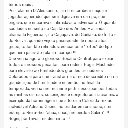
temos mais ;
Por falar em D`Alessandro, lembrei também daquele
jogador aguerrido, que se indignava em campo, que
brigava, que encarava e intimidava o adversário. Ó, quanta
saudades eu sinto do Capitão dos Andes – a lenda
chamada Figueroa -, do Caçapava, do Guiñazu, do Índio e
do Bolívar, quando vejo a passividade de nosso atual
grupo, todos tão refinados, educados e “fofos” do tipo
que nem palavrão fala em campo !!!
Que venha agora o glorioso Rosário Central, para expiar
todos os nossos pecados, para redimir Roger Machado,
para elevá-lo ao Panteão dos grandes treinadores
Colorados e para que transforme o meu descrédito numa
grande lição de humildade e eu então, no final da
temporada, venha me redimir e pedir desculpas por todas
as minhas cismas, suspeições e conjecturas irracionais, a
exemplo da homenagem que a torcida Colorada fez ao
inolvidável Adriano Gabiru, ao bradar em uníssono, num
estrépito Beira-Rio, “ahaa, uhuu, me perdoa Gabiru” !!!
Roger, por favor, me desminta !!!