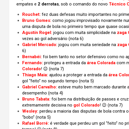
empates e
2 derrotas
, sob o comando do novo
Técnico 
Rouchet:
fez duas defesas muito importantes no prim
Bruno Gomes:
como jogou improvisado novamente numa
uma disputa de bola no primeiro tempo que quase ocasio
Agustín Rogel:
jogou com muita simplicidade na
zaga 
vezes ao gol adversário (nota 6)
Gabriel Mercado:
jogou com muita seriedade na
zaga 
6)
Bernabéi:
foi bem tanto no setor defensivo como no ap
Fernando:
protegeu a entrada da
área Colorada
com mu
Colorado
! 😉 (nota 7)
Thiago Maia:
ajudou a proteger a entrada da
área Colo
gol “feito” no segundo tempo (nota 5)
Gabriel Carvalho:
esteve muito bem marcado durante a
desempenho (nota 4)
Bruno Tabata:
foi bem na distribuição de passes e cru
extremamente
decisiva no
gol Colorado
! 😉 (nota 7)
Wesley:
perdeu a maioria das disputas de bola contra 
“bobo” (nota 5)
Rafael Borré:
é verdade que perdeu um gol “feito” no p