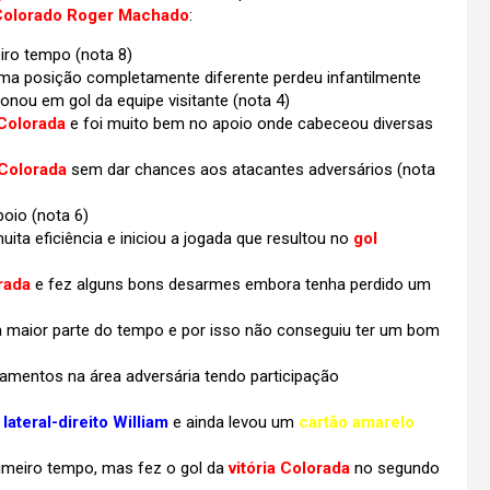
Colorado Roger Machado
:
eiro tempo
(nota 8)
 posição completamente diferente perdeu infantilmente
nou em gol da equipe visitante (nota 4)
Colorada
e foi muito bem no apoio onde cabeceou diversas
Colorada
sem dar chances aos atacantes adversários
(nota
oio (nota 6)
ita eficiência e iniciou a jogada que resultou no
gol
rada
e fez alguns bons desarmes embora tenha perdido um
 maior parte do tempo e por isso não conseguiu ter um bom
zamentos na área adversária tendo participação
o
lateral-direito William
e ainda levou um
cartão amarelo
rimeiro tempo, mas fez o gol da
vitória Colorada
no segundo