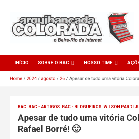
Skip
to
content
O Beira-Rio da Internet
Arquibancada Colorada
INÍCIO
SOBRE O BAC
NOSSO TIME
AÇÕ
Home
2024
agosto
26
Apesar de tudo uma vitória Colora
BAC
BAC - ARTIGOS
BAC - BLOGUEIROS
WILSON PARDI J
Apesar de tudo uma vitória Co
Rafael Borré! 🙂