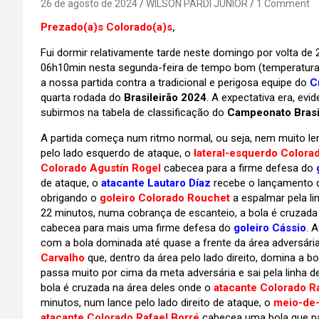
26 de agosto de 2024
WILSON PARDI JUNIOR
1 Comment
Prezado(a)s Colorado(a)s
,
Fui dormir relativamente tarde neste domingo por volta d
06h10min nesta segunda-feira de tempo bom (temperatura po
a nossa partida contra a tradicional e perigosa equipe do
C
quarta rodada do
Brasileirão 2024
. A expectativa era, ev
subirmos na tabela de classificação do
Campeonato Brasi
A partida começa num ritmo normal, ou seja, nem muito l
pelo lado esquerdo de ataque, o
lateral-esquerdo Colora
Colorado Agustín Rogel
cabecea para a firme defesa do
de ataque, o
atacante Lautaro Díaz
recebe o lançamento 
obrigando o
goleiro Colorado Rouchet
a espalmar pela li
22 minutos, numa cobrança de escanteio, a bola é cruzada
cabecea para mais uma firme defesa do
goleiro Cássio
. 
com a bola dominada até quase a frente da área adversári
Carvalho
que, dentro da área pelo lado direito, domina a b
passa muito por cima da meta adversária e sai pela linha 
bola é cruzada na área deles onde o
atacante Colorado R
minutos, num lance pelo lado direito de ataque, o
meio-de-
atacante Colorado Rafael Borré
cabecea uma bola que pass