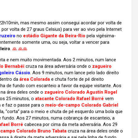
e 22h10min, mas mesmo assim consegui acordar por volta de
r volta de 27 graus Celsius) para ver ao vivo pela Internet
ruzeiro
no
estádio Gigante da Beira-Rio
pela vigésima-
identemente somente uma, ou seja, voltar a vencer para
leiro
.
🙏
🙏🙏
enta e nem muito movimentada. Aos 2 minutos, num lance
do Bernabéi
cruza na área adversária onde o
zagueiro
goleiro Cássio
. Aos 9 minutos, num lance pelo lado direito
dentro da
área Colorada
e chuta forte de pé direito
nha de fundo com escanteio a favor da equipe visitante. Aos
 na área deles onde o
zagueiro Colorado Agustín Rogel
Aos 25 minutos, o
atacante Colorado Rafael Borré
vem
a e faz o passe para o
meio-de-campo Colorado Gabriel
ola, “corta” para o meio e chuta de pé esquerdo uma bola que
de fundo. Aos 27 minutos, numa cobrança de escanteio, a
afael Borré
cabecea por cima da meta adversária. Aos 29
campo Colorado Bruno Tabata
cruza na área deles onde o
a à direita da meta adversária e sai pela linha de fundo.