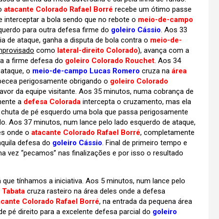
 o
atacante Colorado Rafael Borré
recebe um ótimo passe
interceptar a bola sendo que no rebote o
meio-de-campo
squerdo para outra defesa firme do
goleiro Cássio
. Aos 33
ia de ataque, ganha a disputa de bola contra o
meio-de-
mprovisado
como
lateral-direito Colorado
), avança com a
ra a firme defesa do
goleiro Colorado Rouchet
. Aos 34
 ataque, o
meio-de-campo Lucas Romero
cruza na
área
ecea perigosamente obrigando o
goleiro Colorado
avor da equipe visitante. Aos 35 minutos, numa cobrança de
mente a
defesa Colorada
intercepta o cruzamento, mas ela
, chuta de pé esquerdo uma bola que passa perigosamente
undo. Aos 37 minutos, num lance pelo lado esquerdo de ataque,
les onde o
atacante Colorado Rafael Borré
, completamente
nquila defesa do
goleiro Cássio
. Final de primeiro tempo e
 vez “pecamos” nas finalizações e por isso o resultado
e tínhamos a iniciativa. Aos 5 minutos, num lance pelo
 Tabata
cruza rasteiro na área deles onde a defesa
acante Colorado Rafael Borré
, na entrada da pequena área
 de pé direito para a excelente defesa parcial do
goleiro