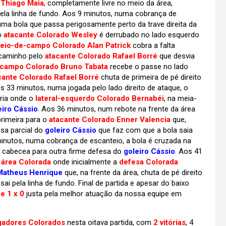
Thiago Maia
, completamente livre no meio da área,
pela linha de fundo. Aos 9 minutos, numa cobrança de
a bola que passa perigosamente perto da trave direita da
 o
atacante Colorado Wesley
é derrubado no lado esquerdo
eio-de-campo Colorado Alan Patrick
cobra a falta
o caminho pelo
atacante Colorado Rafael Borré
que desvia
campo Colorado Bruno Tabata
recebe o passe no lado
cante Colorado Rafael Borré
chuta de primeira de pé direito
os 33 minutos, numa jogada pelo lado direito de ataque, o
ria onde o
lateral-esquerdo Colorado Bernabéi
, na meia-
eiro Cássio
. Aos 36 minutos, num rebote na frente da área
rimeira para o
atacante Colorado Enner Valencia
que,
esa parcial do
goleiro Cássio
que faz com que a bola saia
minutos, numa cobrança de escanteio, a bola é cruzada na
cabecea para outra firme defesa do
goleiro Cássio
. Aos 41
a
área Colorada
onde inicialmente a
defesa Colorada
atheus Henrique
que, na frente da área, chuta de pé direito
ai pela linha de fundo. Final de partida e apesar do baixo
de 1 x 0
justa pela melhor atuação da nossa equipe em
gadores Colorados
nesta oitava partida, com
2
vitórias
, 4