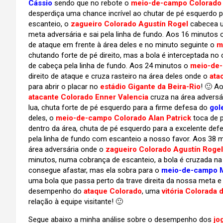
Cássio
sendo que no rebote o
meio-de-campo Colorado 
desperdiça uma chance incrível ao chutar de pé esquerdo 
escanteio, o
zagueiro Colorado Agustín Rogel
cabecea um
meta adversária e sai pela linha de fundo. Aos 16 minutos
de ataque em frente à área deles e no minuto seguinte o
m
chutando forte de pé direito, mas a bola é interceptada n
de cabeça pela linha de fundo. Aos 24 minutos o
meio-de-
direito de ataque e cruza rasteiro na área deles onde o
ata
para abrir o placar no
estádio Gigante da Beira-Rio
! 🙂 A
atacante Colorado Enner Valencia
cruza na área adversá
lua, chuta forte de pé esquerdo para a firme defesa do
gol
deles, o
meio-de-campo Colorado Alan Patrick
toca de p
dentro da área, chuta de pé esquerdo para a excelente def
pela linha de fundo com escanteio a nosso favor. Aos 38 
área adversária onde o
zagueiro Colorado Agustín Rogel
minutos, numa cobrança de escanteio, a bola é cruzada n
consegue afastar, mas ela sobra para o
meio-de-campo M
uma bola que passa perto da trave direita da nossa meta e s
desempenho do
ataque Colorado
, uma
vitória Colorada 
relação à equipe visitante! 🙂
Segue abaixo a minha análise sobre o desempenho dos
jo