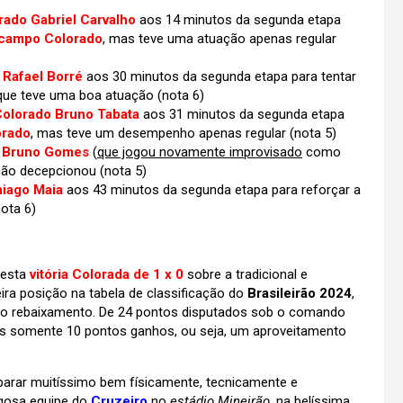
ado Gabriel Carvalho
aos 14 minutos da segunda etapa
campo Colorado
, mas teve uma atuação apenas regular
 Rafael Borré
aos 30 minutos da segunda etapa para tentar
 que teve uma boa atuação
(nota 6)
olorado Bruno Tabata
aos 31 minutos da segunda etapa
orado
, mas teve um desempenho apenas regular (nota 5)
 Bruno Gomes
(
que jogou novamente improvisado
como
e não decepcionou (nota 5)
iago Maia
aos 43 minutos da segunda etapa para reforçar a
ota 6)
 esta
vitória Colorada de 1 x 0
sobre a tradicional e
ra posição na tabela de classificação do
Brasileirão 2024
,
 do rebaixamento. De 24 pontos disputados sob o comando
s somente 10 pontos ganhos, ou seja, um aproveitamento
parar muitíssimo bem físicamente, tecnicamente e
igosa equipe do
Cruzeiro
no
estádio Mineirão
, na belíssima