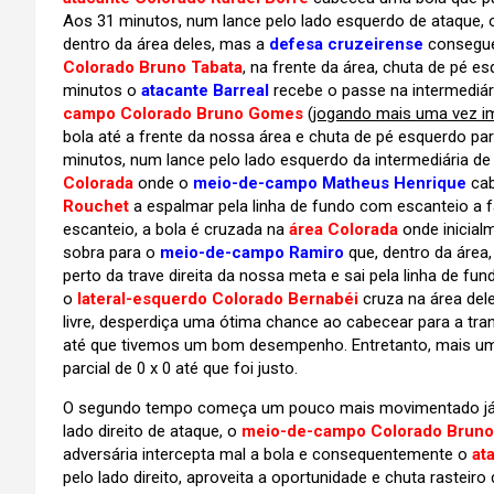
Aos 31 minutos, num lance pelo lado esquerdo de ataque,
dentro da área deles, mas a
defesa cruzeirense
consegue 
Colorado Bruno Tabata
, na frente da área, chuta de pé e
minutos o
atacante Barreal
recebe o passe na intermediár
campo Colorado Bruno Gomes
(
jogando mais uma vez i
bola até a frente da nossa área e chuta de pé esquerdo pa
minutos, num lance pelo lado esquerdo da intermediária de
Colorada
onde o
meio-de-campo Matheus Henrique
cab
Rouchet
a espalmar pela linha de fundo com escanteio a f
escanteio, a bola é cruzada na
área Colorada
onde inicial
sobra para o
meio-de-campo Ramiro
que, dentro da área
perto da trave direita da nossa meta e sai pela linha de f
o
lateral-esquerdo Colorado Bernabéi
cruza na área de
livre, desperdiça uma ótima chance ao cabecear para a tra
até que tivemos um bom desempenho. Entretanto, mais uma
parcial de 0 x 0 até que foi justo.
O segundo tempo começa um pouco mais movimentado já qu
lado direito de ataque, o
meio-de-campo Colorado Bruno
adversária intercepta mal a bola e consequentemente o
at
pelo lado direito, aproveita a oportunidade e chuta rasteiro