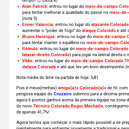
tempo! 🙂 (nota 8)
Alan Patrick:
entrou no lugar do
meio-de-campo Color
para tentar melhorar a qualidade do passe no
meio-de-
(nota 5)
Enner Valencia:
entrou no lugar do
atacante Colorado
aumentar o “poder de fogo” do
ataque Colorado
e até
Bruno Henrique:
entrou no lugar do
meio-de-campo C
para tentar manter o equilíbrio no
meio-de-campo Col
Rômulo:
entrou no lugar do
meio-de-campo Colorado
lateral-direito Colorado
) para jogar na lateral direita 
Vitão:
entrou no lugar do
meio-de-campo Colorado Th
defesa Colorada
e até que tev um bom desempenho (n
Nota média do time na partida de hoje: 5,81
Pois é meus(minhas)
amigo(a)s
Colorado(a)s
de fé: com
perigosa equipe do
Cruzeiro
subimos para a décima-primei
agora 6 pontos ganhos acima da primeira equipe na zona
do novo
Técnico Colorado Roger Machado
, conseguimo
de apenas 41,7%!
Agora temos que começar o mais rápido possível a se pre
mentalmente para enfrentar novamente a tradicional e per