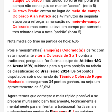
ataque Colorado
, mas devido ao forte temporal em
campo não conseguiu se manter “aceso”.. (nota 5)
Gustavo Prado:
entrou no lugar do
meio-de-campo
Colorado Alan Patrick
aos 47 minutos da segunda
etapa para reforçar a marcação no
meio-de-campo
Colorado
, mas como esteve em campo por somente
três minutos leva a nota “padrão” (nota 5)
Nota média do time na partida de hoje: 6,06
Pois é meus(minhas)
amigo(a)s
Colorado(a)s
de fé: com
esta importante
vitória Colorada de 3 x 1
contra a
tradicional, perigosa e fortíssima equipe do
Atlético-MG
na
Arena MRV
, subimos para a quinta posição na tabela
de classificação do
Brasileirão 2024
! De 54 pontos
disputados sob o comando do
Técnico Colorado Roger
Machado
, conseguimos 34 pontos ganhos, ou seja, um
aproveitamento de 63,0%!
Agora temos que começar o mais rápido possível a se
preparar muitíssimo bem físicamente, tecnicamente e
mentalmente para enfrentar a tradicional, fortíssima e
poderosíssima equipe do
F
l
a
m
e
n
g
o-
R
J
na próxima