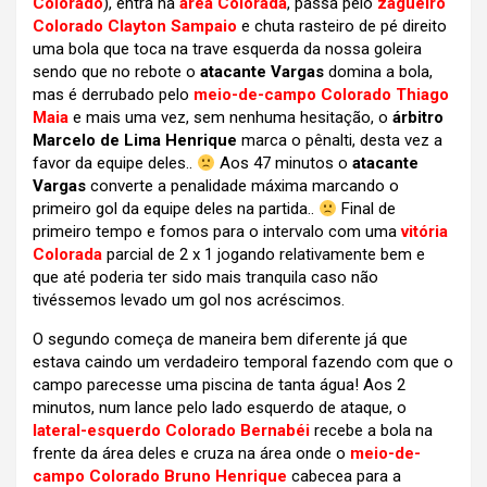
Colorado
), entra na
área Colorada
, passa pelo
zagueiro
Colorado Clayton Sampaio
e chuta rasteiro de pé direito
uma bola que toca na trave esquerda da nossa goleira
sendo que no rebote o
atacante Vargas
domina a bola,
mas é derrubado pelo
meio-de-campo Colorado Thiago
Maia
e mais uma vez, sem nenhuma hesitação, o
árbitro
Marcelo de Lima Henrique
marca o pênalti, desta vez a
favor da equipe deles..
Aos 47 minutos o
atacante
Vargas
converte a penalidade máxima marcando o
primeiro gol da equipe deles na partida..
Final de
primeiro tempo e fomos para o intervalo com uma
vitória
Colorada
parcial de 2 x 1 jogando relativamente bem e
que até poderia ter sido mais tranquila caso não
tivéssemos levado um gol nos acréscimos.
O segundo começa de maneira bem diferente já que
estava caindo um verdadeiro temporal fazendo com que o
campo parecesse uma piscina de tanta água! Aos 2
minutos, num lance pelo lado esquerdo de ataque, o
lateral-esquerdo Colorado Bernabéi
recebe a bola na
frente da área deles e cruza na área onde o
meio-de-
campo Colorado Bruno Henrique
cabecea para a