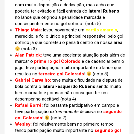
com muita disposição e dedicação, mas acho que
poderia ter evitado a fácil entrada do
lateral Rubens
no lance que originou a penalidade marcada e
consequentemente no gol sofrido.. (nota 5)
Thiago Maia:
levou novamente um
cartão amarelo
,
merecido, e foi o
único e principal responsável
pelo gol
sofrido já que cometeu o pênalti dentro da nossa área..
(nota 3)
Alan Patrick:
teve uma excelente atuação pois além de
marcar o
primeiro gol Colorado
e de cadenciar bem o
jogo, teve participação muito importante no lance que
resultou no
terceiro gol Colorado
!
(nota 8)
Gabriel Carvalho:
teve muita dificuldade na disputa de
bola contra o
lateral-esquerdo Rubens
sendo muito
bem marcado e por isso não conseguiu ter um
desempenho aceitável (nota 4)
Rafael Borré:
foi bastante participativo em campo e
teve participação
extremamente
decisiva no
segundo
gol Colorado
!
(nota 7)
Wesley:
foi relativamente bem no primeiro tempo
tendo participação muito importante no
segundo gol