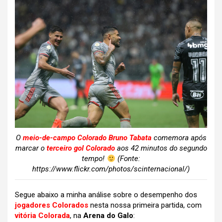
O
meio-de-campo Colorado Bruno Tabata
comemora após
marcar o
terceiro gol Colorado
aos 42 minutos do segundo
tempo!
(Fonte:
https://www.flickr.com/photos/scinternacional/)
Segue abaixo a minha análise sobre o desempenho dos
jogadores Colorados
nesta nossa primeira partida, com
vitória Colorada
, na
Arena do Galo
: