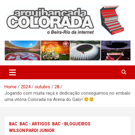
Skip
to
content
O Beira-Rio da Internet
Arquibancada Colorada
Home
2024
outubro
28
Jogando com muita raça e dedicação conseguimos no embalo
uma vitória Colorada na Arena do Galo!
BAC
BAC - ARTIGOS
BAC - BLOGUEIROS
WILSON PARDI JUNIOR