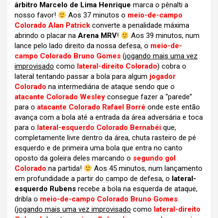
árbitro Marcelo de Lima Henrique
marca o pênalti a
nosso favor!
Aos 37 minutos o
meio-de-campo
Colorado Alan Patrick
converte a penalidade máxima
abrindo o placar na
Arena MRV
!
Aos 39 minutos, num
lance pelo lado direito da nossa defesa, o
meio-de-
campo Colorado Bruno Gomes
(
jogando mais uma vez
improvisado
como
lateral-direito Colorado
) cobra o
lateral tentando passar a bola para algum
jogador
Colorado
na intermediária de ataque sendo que o
atacante Colorado Wesley
consegue fazer a “parede”
para o
atacante Colorado Rafael Borré
onde este então
avança com a bola até a entrada da área adversária e toca
para o
lateral-esquerdo Colorado Bernabéi
que,
completamente livre dentro da área, chuta rasteiro de pé
esquerdo e de primeira uma bola que entra no canto
oposto da goleira deles marcando o
segundo gol
Colorado
na partida!
Aos 45 minutos, num lançamento
em profundidade a partir do campo de defesa, o
lateral-
esquerdo Rubens
recebe a bola na esquerda de ataque,
dribla o
meio-de-campo Colorado Bruno Gomes
(
jogando mais uma vez improvisado
como
lateral-direito