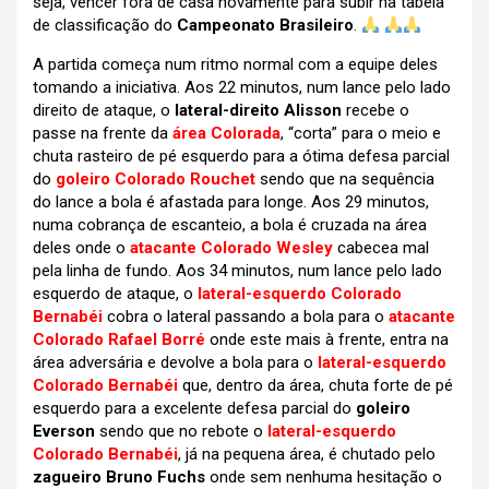
seja, vencer fora de casa novamente para subir na tabela
de classificação do
Campeonato Brasileiro
.
A partida começa num ritmo normal com a equipe deles
tomando a iniciativa. Aos 22 minutos, num lance pelo lado
direito de ataque, o
lateral-direito Alisson
recebe o
passe na frente da
área Colorada
, “corta” para o meio e
chuta rasteiro de pé esquerdo para a ótima defesa parcial
do
goleiro Colorado Rouchet
sendo que na sequência
do lance a bola é afastada para longe. Aos 29 minutos,
numa cobrança de escanteio, a bola é cruzada na área
deles onde o
atacante Colorado Wesley
cabecea mal
pela linha de fundo. Aos 34 minutos, num lance pelo lado
esquerdo de ataque, o
lateral-esquerdo Colorado
Bernabéi
cobra o lateral passando a bola para o
atacante
Colorado Rafael Borré
onde este mais à frente, entra na
área adversária e devolve a bola para o
lateral-esquerdo
Colorado Bernabéi
que, dentro da área, chuta forte de pé
esquerdo para a excelente defesa parcial do
goleiro
Everson
sendo que no rebote o
lateral-esquerdo
Colorado Bernabéi
, já na pequena área, é chutado pelo
zagueiro Bruno Fuchs
onde sem nenhuma hesitação o