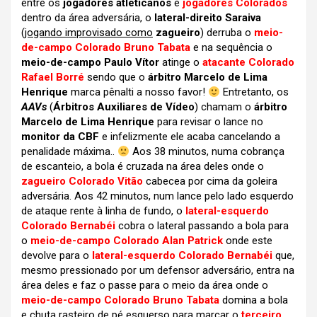
entre os
jogadores atleticanos
e
jogadores Colorados
dentro da área adversária, o
lateral-direito Saraiva
(
jogando improvisado como
zagueiro
) derruba o
meio-
de-campo Colorado Bruno Tabata
e na sequência o
meio-de-campo Paulo Vítor
atinge o
atacante Colorado
Rafael Borré
sendo que o
árbitro Marcelo de Lima
Henrique
marca pênalti a nosso favor!
Entretanto, os
AAVs
(
Árbitros Auxiliares de Vídeo
) chamam o
árbitro
Marcelo de Lima Henrique
para revisar o lance no
monitor da CBF
e infelizmente ele acaba cancelando a
penalidade máxima..
Aos 38 minutos, numa cobrança
de escanteio, a bola é cruzada na área deles onde o
zagueiro Colorado Vitão
cabecea por cima da goleira
adversária. Aos 42 minutos, num lance pelo lado esquerdo
de ataque rente à linha de fundo, o
lateral-esquerdo
Colorado Bernabéi
cobra o lateral passando a bola para
o
meio-de-campo Colorado Alan Patrick
onde este
devolve para o
lateral-esquerdo Colorado Bernabéi
que,
mesmo pressionado por um defensor adversário, entra na
área deles e faz o passe para o meio da área onde o
meio-de-campo Colorado Bruno Tabata
domina a bola
e chuta rasteiro de pé esquerso para marcar o
terceiro