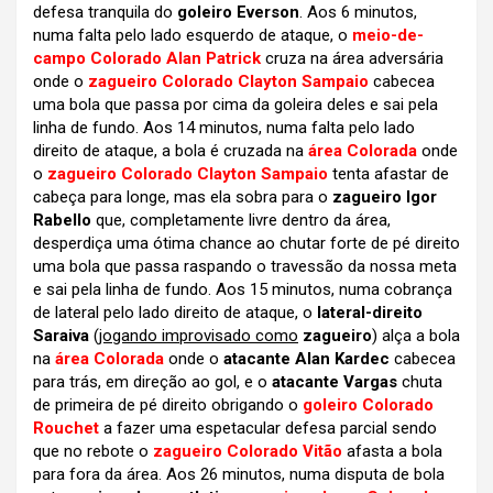
defesa tranquila do
goleiro Everson
. Aos 6 minutos,
numa falta pelo lado esquerdo de ataque, o
meio-de-
campo Colorado Alan Patrick
cruza na área adversária
onde o
zagueiro Colorado Clayton Sampaio
cabecea
uma bola que passa por cima da goleira deles e sai pela
linha de fundo. Aos 14 minutos, numa falta pelo lado
direito de ataque, a bola é cruzada na
área Colorada
onde
o
zagueiro Colorado Clayton Sampaio
tenta afastar de
cabeça para longe, mas ela sobra para o
zagueiro Igor
Rabello
que, completamente livre dentro da área,
desperdiça uma ótima chance ao chutar forte de pé direito
uma bola que passa raspando o travessão da nossa meta
e sai pela linha de fundo. Aos 15 minutos, numa cobrança
de lateral pelo lado direito de ataque, o
lateral-direito
Saraiva
(
jogando improvisado como
zagueiro
) alça a bola
na
área Colorada
onde o
atacante Alan Kardec
cabecea
para trás, em direção ao gol, e o
atacante Vargas
chuta
de primeira de pé direito obrigando o
goleiro Colorado
Rouchet
a fazer uma espetacular defesa parcial sendo
que no rebote o
zagueiro Colorado Vitão
afasta a bola
para fora da área. Aos 26 minutos, numa disputa de bola