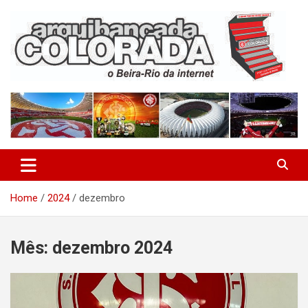
Skip
to
content
O Beira-Rio da Internet
Arquibancada Colorada
Home
2024
dezembro
Mês:
dezembro 2024