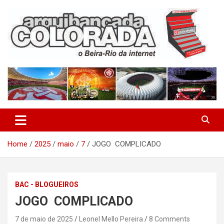
Skip
to
content
O Beira-Rio da Internet
Arquibancada Colorada
Home
2025
maio
7
JOGO COMPLICADO
BAC - BLOGUEIROS
JOGO COMPLICADO
7 de maio de 2025
Leonel Mello Pereira
8 Comments