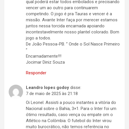
qual poderá estar todos embolados e precisando
vencer um ao outro para continuarem
competindo. O jogo é pra Tauras e vencer é a
missão. Avante Inter faça por merecer estamos
juntos nessa torcida encarnada apoiando
incontestavelmente nosso plantel colorado. Bom
jogo a todos.
De João Pessoa-PB. ” Onde o Sol Nasce Primeiro
”
Encarnadamente!!!
Jocimar Diniz Souza
Responder
Leandro lopes godoy
disse:
7 de maio de 2025 às 21:18
Oi Leonel. Assisti a pouco instantes a vitória do
Nacional sobre o Bahia, 3×1. Para o Inter foi um
ótimo resultado, caso vença ou empate om o
Atlético na Colômbia. O futebol do Inter virou
muito burocrático, não temos referência no