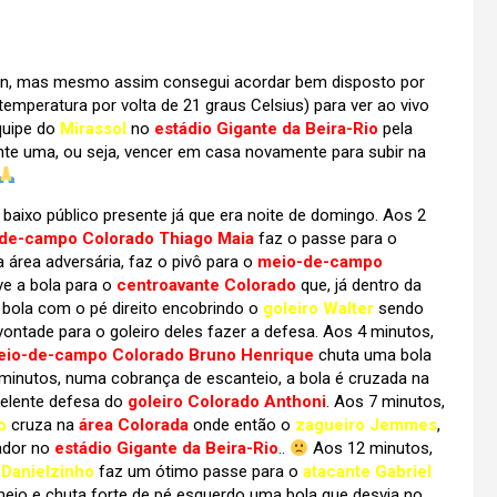
min, mas mesmo assim consegui acordar bem disposto por
emperatura por volta de 21 graus Celsius) para ver ao vivo
equipe do
Mirassol
no
estádio Gigante da Beira-Rio
pela
nte uma, ou seja, vencer em casa novamente para subir na
baixo público presente já que era noite de domingo. Aos 2
de-campo Colorado Thiago Maia
faz o passe para o
a área adversária, faz o pivô para o
meio-de-campo
lve a bola para o
centroavante Colorado
que, já dentro da
a bola com o pé direito encobrindo o
goleiro Walter
sendo
 vontade para o goleiro deles fazer a defesa. Aos 4 minutos,
eio-de-campo Colorado Bruno Henrique
chuta uma bola
 minutos, numa cobrança de escanteio, a bola é cruzada na
celente defesa do
goleiro Colorado Anthoni
. Aos 7 minutos,
o
cruza na
área Colorada
onde então o
zagueiro Jemmes
,
ador no
estádio Gigante da Beira-Rio
..
Aos 12 minutos,
Danielzinho
faz um ótimo passe para o
atacante Gabriel
o meio e chuta forte de pé esquerdo uma bola que desvia no