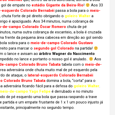
o gol de empate no
estádio Gigante da Beira-Rio
!
Aos 33
al-esquerdo Colorado Bernabéi
passa a bola para o
meio-
, chuta forte de pé direito obrigando o
goleiro Walter
a
perigo é apaziguado. Aos 34 minutos, numa cobrança de
o-de-campo Colorado Óscar Romero
chuta de pé
inutos, numa outra cobrança de escanteio, a bola é cruzada
na frente da pequena área cabecea em direção ao gol sendo
 bola sobra para o
meio-de-campo Colorado Gustavo
reito para marcar o
segundo gol Colorado
na partida!
am o lance e avisam ao
árbitro Wagner do Nascimento
mpedido no lance e portanto o nosso gol é anulado..
Aos
de-campo Colorado Bruno Tabata
tabela com o
meio-de-
área adversária onde chuta muito mal de pé esquerdo pela
rdo de ataque, o
lateral-esquerdo Colorado Bernabéi
o Colorado Bruno Tabata
domina a bola, “corta” para o
 adversária ficando fácil para a defesa do
goleiro Walter
.
meio-de-campo Yago Felipe
é derrubado e no minuto
ando de pé esquerdo uma bola que passa raspando a trave
 de partida e um empate frustante de 1 x 1 um pouco injusto já
sitante, principalmente no segundo tempo.