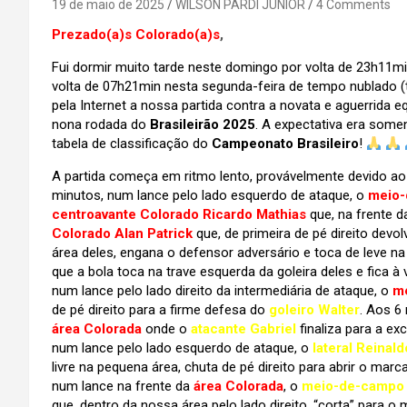
19 de maio de 2025
WILSON PARDI JUNIOR
4 Comments
Prezado(a)s Colorado(a)s
,
Fui dormir muito tarde neste domingo por volta de 23h11
volta de 07h21min nesta segunda-feira de tempo nublado (t
pela Internet a nossa partida contra a novata e aguerrida 
nona rodada do
Brasileirão 2025
. A expectativa era some
tabela de classificação do
Campeonato Brasileiro
!
A partida começa em ritmo lento, provávelmente devido ao 
minutos, num lance pelo lado esquerdo de ataque, o
meio-
centroavante Colorado Ricardo Mathias
que, na frente d
Colorado Alan Patrick
que, de primeira de pé direito devo
área deles, engana o defensor adversário e toca de leve n
que a bola toca na trave esquerda da goleira deles e fica à
num lance pelo lado direito da intermediária de ataque, o
m
de pé direito para a firme defesa do
goleiro Walter
. Aos 6
área Colorada
onde o
atacante Gabriel
finaliza para a ex
num lance pelo lado esquerdo de ataque, o
lateral Reinald
livre na pequena área, chuta de pé direito para abrir o marc
num lance na frente da
área Colorada
, o
meio-de-campo 
que, dentro da nossa área pelo lado direito, “corta” para 