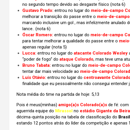
no segundo tempo devido ao desgaste físico (nota 6)
Gustavo Prado:
entrou no lugar do
meio-de-campo Co
melhorar a transição do passe entre o
meio-de-camp
marcando inclusive um gol , mas infelizmente anulado
lance.. (nota 6)
Óscar Romero:
entrou no lugar do
meio-de-campo Co
para tentar melhorar a qualidade do passe entre o
meio
apenas regular (nota 5)
Lucca:
entrou no lugar do
atacante Colorado Wesley
a
“poder de fogo” do
ataque Colorado
, mas teve uma at
Bruno Tabata:
entrou no lugar do
meio-de-campo Colo
tentar dar mais velocidade ao
meio-de-campo Colora
Luís Otávio:
entrou no lugar do
centroavante Colorado
finalidade que eu pessoalmente não consegui entender j
Nota média do time na partida de hoje: 5,13
Pois é meus(minhas)
amigo(a)s Colorado(a)s
de fé: com 
aguerrida equipe do
Mirassol
no
estádio Gigante da Beir
décima-quinta
posição na tabela de classificação do
Brasi
estando 12 pontos atrás do líder da competição e apenas