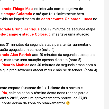
lorado Thiago Maia
no intervalo com o objetivo de
o
e
ataque Colorado
e até que foi relativamente bem,
 devido ao impedimento do
centroavante Colorado Lucca
no
lorado Bruno Henrique
aos 19 minutos da segunda etapa
-de-campo
e
ataque Colorado
, mas teve uma atuação
os 31 minutos da segunda etapa para tentar aumentar o
uação apagada em campo (nota 4)
rado Alan Patrick
aos 40 minutos da segunda etapa para
do
, mas teve uma atuação apenas discreta (nota 5)
 Ricardo Mathias
aos 40 minutos da segunda etapa com a
á que precisávamos atacar mais e não se defender.. (nota 4)
este empate frustante de 1 x 1 diante da a novata e
a-Rio
,
caímos após o término desta nona rodada para a
leirão 2025
,
com um aproveitamento horrível de 37,0%
 1 ponto acima da zona do rebaixamento!