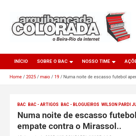
Skip
to
content
O Beira-Rio da Internet
Arquibancada Colorada
INÍCIO
SOBRE O BAC
NOSSO TIME
AÇÕ
Home
2025
maio
19
Numa noite de escasso futebol ape
BAC
BAC - ARTIGOS
BAC - BLOGUEIROS
WILSON PARDI J
Numa noite de escasso futeb
empate contra o Mirassol..