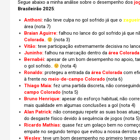
Segue abaixo a minha análise sobre o desempenho dos
jo
Brasileirão 2025
:
Anthoni:
não teve culpa no gol sofrido já que o
zaguei
área
(nota 7)
Braian Aguirre:
falhou no lance do gol sofrido já que
Colorada
..
(nota 3)
Vitão:
teve participação extremamente decisiva no lanc
Juninho:
falhou na marcação dentro da
área Colorada
Bernabéi:
apesar de um bom desempenho no apoio, ta
o gol sofrido..
(nota 4)
Ronaldo:
protegeu a entrada da
área Colorada
com efic
à frente no
meio-de-campo Colorado
(nota 6)
Thiago Maia:
fez uma partida discreta, não conseguind
campo Colorado
(nota 5)
Bruno Henrique:
apesar do esforço habitual, não corres
mais qualidade em algumas conclusões a gol (nota 4)
Alan Patrick:
não conseguiu repetir as suas boas atua
do desgaste físico devido à sequência de jogos (nota 5)
Ricardo Mathias:
quase fez um golaço bem no começo
empate no segundo tempo que evitou a nossa derrota 
Wesley:
teve um bom desempenho no primeiro tempo q