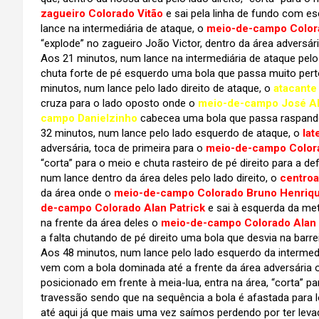
zagueiro Colorado Vitão
e sai pela linha de fundo com es
lance na intermediária de ataque, o
meio-de-campo Color
“explode” no zagueiro João Victor, dentro da área adversár
Aos 21 minutos, num lance na intermediária de ataque pelo
chuta forte de pé esquerdo uma bola que passa muito perto 
minutos, num lance pelo lado direito de ataque, o
atacante 
cruza para o lado oposto onde o
meio-de-campo José A
campo Danielzinho
cabecea uma bola que passa raspando 
32 minutos, num lance pelo lado esquerdo de ataque, o
lat
adversária, toca de primeira para o
meio-de-campo Colora
“corta” para o meio e chuta rasteiro de pé direito para a d
num lance dentro da área deles pelo lado direito, o
centroa
da área onde o
meio-de-campo Colorado Bruno Henriq
de-campo Colorado Alan Patrick
e sai à esquerda da met
na frente da área deles o
meio-de-campo Colorado Alan 
a falta chutando de pé direito uma bola que desvia na barre
Aos 48 minutos, num lance pelo lado esquerdo da intermed
vem com a bola dominada até a frente da área adversária 
posicionado em frente à meia-lua, entra na área, “corta” 
travessão sendo que na sequência a bola é afastada para lo
até aqui já que mais uma vez saímos perdendo por ter lev