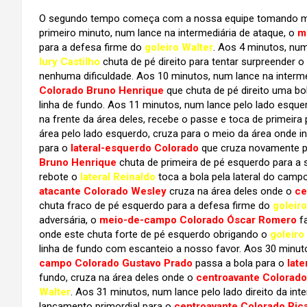
O segundo tempo começa com a nossa equipe tomando mais 
primeiro minuto, num lance na intermediária de ataque, o
m
para a defesa firme do
goleiro Walter
. Aos 4 minutos, num
Iury Castilho
chuta de pé direito para tentar surpreender o
nenhuma dificuldade. Aos 10 minutos, num lance na intermed
Colorado Bruno Henrique
que chuta de pé direito uma bo
linha de fundo. Aos 11 minutos, num lance pelo lado esque
na frente da área deles, recebe o passe e toca de primeira
área pelo lado esquerdo, cruza para o meio da área onde ini
para o
lateral-esquerdo Colorado
que cruza novamente p
Bruno Henrique
chuta de primeira de pé esquerdo para a 
rebote o
lateral Reinaldo
toca a bola pela lateral do campo
atacante Colorado Wesley
cruza na área deles onde o
ce
chuta fraco de pé esquerdo para a defesa firme do
goleiro
adversária, o
meio-de-campo Colorado Óscar Romero
fa
onde este chuta forte de pé esquerdo obrigando o
goleiro
linha de fundo com escanteio a nosso favor. Aos 30 minut
campo Colorado Gustavo Prado
passa a bola para o
lat
fundo, cruza na área deles onde o
centroavante Colorado
Walter
. Aos 31 minutos, num lance pelo lado direito da int
lançamento primordial para o
centroavante Colorado Ric