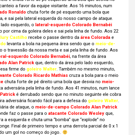
canteio a favor da equipe visitante. Aos 16 minutos, num
ado Ronaldo
chuta forte de pé esquerdo uma bola que
ia, e sai pela lateral esquerda do nosso campo de ataque.
 lado esquerdo, o
lateral-esquerdo Colorado Bernabéi
por cima da goleira deles e sai pela linha de fundo. Aos 22
Iury Castilho
recebe o passe dentro da
área Colorada
e
ldo
levanta a bola na pequena área sendo que o
meio-de-
o travessão da nossa meta e sai pela linha de fundo. Aos
eral-esquerdo Colorado Bernabéi
, na frente da área
do Alan Patrick
que, dentro da área pelo lado esquerdo,
efesa firme do
goleiro Walter
. Também no mesmo minuto,
vante Colorado Ricardo Mathias
cruza a bola para o meio
ue
chuta forte de pé direito uma bola que desvia no
meio-
a adversária pela linha de fundo. Aos 41 minutos, num lance
Patrick
é derrubado sendo que no minuto seguinte ele cobra
ira adversária ficando fácil para a defesa do
goleiro Walter
.
iária de ataque, o
meio-de-campo Colorado Alan Patrick
onde faz o passe para o
atacante Colorado Wesley
que,
para a esquerda e chuta uma “bomba” que “explode” no
nge. Final de primeiro tempo e uma derrota parcial de 0 x 1
ado um gol no começo do jogo..