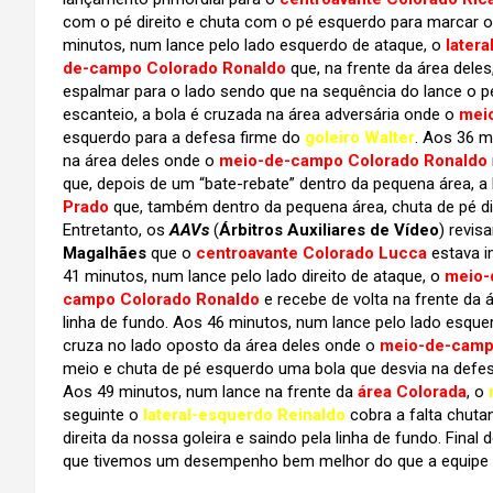
com o pé direito e chuta com o pé esquerdo para marcar 
minutos, num lance pelo lado esquerdo de ataque, o
later
de-campo Colorado Ronaldo
que, na frente da área deles
espalmar para o lado sendo que na sequência do lance o 
escanteio, a bola é cruzada na área adversária onde o
mei
esquerdo para a defesa firme do
goleiro Walter
. Aos 36 m
na área deles onde o
meio-de-campo Colorado Ronaldo
que, depois de um “bate-rebate” dentro da pequena área, a
Prado
que, também dentro da pequena área, chuta de pé di
Entretanto, os
AAVs
(
Árbitros Auxiliares de Vídeo
) revis
Magalhães
que o
centroavante Colorado Lucca
estava i
41 minutos, num lance pelo lado direito de ataque, o
meio-
campo Colorado Ronaldo
e recebe de volta na frente da 
linha de fundo. Aos 46 minutos, num lance pelo lado esque
cruza no lado oposto da área deles onde o
meio-de-camp
meio e chuta de pé esquerdo uma bola que desvia na defesa
Aos 49 minutos, num lance na frente da
área Colorada
, o
seguinte o
lateral-esquerdo Reinaldo
cobra a falta chut
direita da nossa goleira e saindo pela linha de fundo. Final
que tivemos um desempenho bem melhor do que a equipe vi