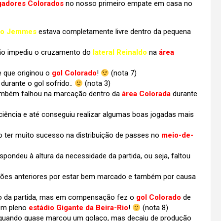
gadores Colorados
no nosso primeiro empate em casa no
ro Jemmes
estava completamente livre dentro da pequena
 não impediu o cruzamento do
lateral Reinaldo
na
área
e que originou o
gol Colorado
!
(nota 7)
durante o gol sofrido..
(nota 3)
mbém falhou na marcação dentro da
área Colorada
durante
iência e até conseguiu realizar algumas boas jogadas mais
o ter muito sucesso na distribuição de passes no
meio-de-
pondeu à altura da necessidade da partida, ou seja, faltou
ções anteriores por estar bem marcado e também por causa
 da partida, mas em compensação fez o
gol Colorado
de
em pleno
estádio Gigante da Beira-Rio
!
(nota 8)
uando quase marcou um golaço, mas decaiu de produção