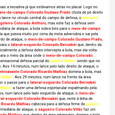
a iniciativa já que estávamos atrás no placar. Logo no
eio-de-campo Colorado Gustavo Prado
chuta de pé direito
 lance no círculo central do campo de defesa, o
atacante
goleiro Colorado Anthoni
, mas este faz a defesa sem
iária de ataque, a bola sobra livre para o
meio-de-campo
la que passa muito por cima da meta adversária e sai pela
rdo de ataque, o
meio-de-campo Colorado Gustavo Prado
,
 para o
lateral-esquerdo Colorado Bernabéi
que, dentro da
cialmente a defesa deles intercepta a bola, mas ela volta
ara o meio da área onde o
meio-de-campo Colorado
sensacional defesa parcial do
goleiro Walter
sendo que no
. Aos 14 minutos, num lance pelo lado direito de ataque, o
ntroavante Colorado Ricardo Mathias
domina a bola, mas
 Walter
. Aos 29 minutos, num lance na frente da área
z o passe para o
lateral-esquerdo Colorado Bernabéi
 Walter
a fazer uma defesa espetacular espalmando pela
os, num lance pelo lado esquerdo de ataque, o
meio-de-
eral-esquerdo Colorado Bernabéi
que, rente à linha de
 Ricardo Mathias
cabecea para a defesa firme do
goleiro
ermediária de ataque, o
zagueiro Colorado Vitão
faz um
ardo Mathias
que, dentro da área adversária, domina a bola