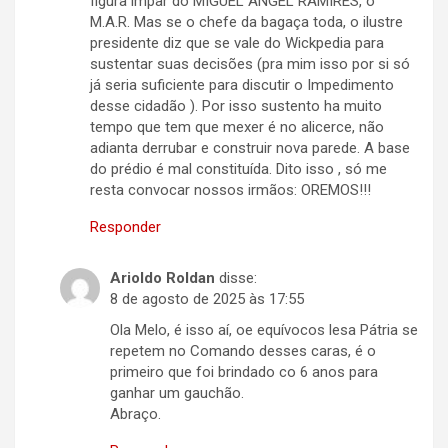
figura impar do MIGUEL ANGEL RAMIRES, o
M.A.R. Mas se o chefe da bagaça toda, o ilustre
presidente diz que se vale do Wickpedia para
sustentar suas decisões (pra mim isso por si só
já seria suficiente para discutir o Impedimento
desse cidadão ). Por isso sustento ha muito
tempo que tem que mexer é no alicerce, não
adianta derrubar e construir nova parede. A base
do prédio é mal constituída. Dito isso , só me
resta convocar nossos irmãos: OREMOS!!!
Responder
Arioldo Roldan
disse:
8 de agosto de 2025 às 17:55
Ola Melo, é isso aí, oe equívocos lesa Pátria se
repetem no Comando desses caras, é o
primeiro que foi brindado co 6 anos para
ganhar um gauchão.
Abraço.