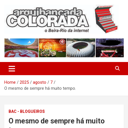
Skip
to
content
O Beira-Rio da Internet
Arquibancada Colorada
Home
2025
agosto
7
O mesmo de sempre há muito tempo.
BAC - BLOGUEIROS
O mesmo de sempre há muito