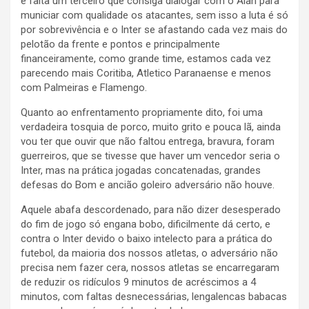
e falta um terceiro que consiga dialogar com o Alan para
municiar com qualidade os atacantes, sem isso a luta é só
por sobrevivência e o Inter se afastando cada vez mais do
pelotão da frente e pontos e principalmente
financeiramente, como grande time, estamos cada vez
parecendo mais Coritiba, Atletico Paranaense e menos
com Palmeiras e Flamengo.
Quanto ao enfrentamento propriamente dito, foi uma
verdadeira tosquia de porco, muito grito e pouca lã, ainda
vou ter que ouvir que não faltou entrega, bravura, foram
guerreiros, que se tivesse que haver um vencedor seria o
Inter, mas na prática jogadas concatenadas, grandes
defesas do Bom e ancião goleiro adversário não houve.
Aquele abafa descordenado, para não dizer desesperado
do fim de jogo só engana bobo, dificilmente dá certo, e
contra o Inter devido o baixo intelecto para a prática do
futebol, da maioria dos nossos atletas, o adversário não
precisa nem fazer cera, nossos atletas se encarregaram
de reduzir os ridículos 9 minutos de acréscimos a 4
minutos, com faltas desnecessárias, lengalencas babacas