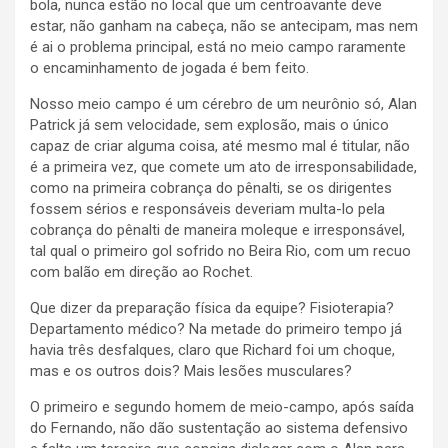
bola, nunca estão no local que um centroavante deve
estar, não ganham na cabeça, não se antecipam, mas nem
é ai o problema principal, está no meio campo raramente
o encaminhamento de jogada é bem feito.
Nosso meio campo é um cérebro de um neurônio só, Alan
Patrick já sem velocidade, sem explosão, mais o único
capaz de criar alguma coisa, até mesmo mal é titular, não
é a primeira vez, que comete um ato de irresponsabilidade,
como na primeira cobrança do pênalti, se os dirigentes
fossem sérios e responsáveis deveriam multa-lo pela
cobrança do pênalti de maneira moleque e irresponsável,
tal qual o primeiro gol sofrido no Beira Rio, com um recuo
com balão em direção ao Rochet.
Que dizer da preparação física da equipe? Fisioterapia?
Departamento médico? Na metade do primeiro tempo já
havia três desfalques, claro que Richard foi um choque,
mas e os outros dois? Mais lesões musculares?
O primeiro e segundo homem de meio-campo, após saída
do Fernando, não dão sustentação ao sistema defensivo