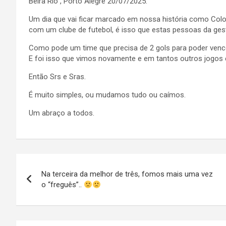
Beira Rio , Porto Alegre 20/07/2025.
Um dia que vai ficar marcado em nossa história como Co
com um clube de futebol, é isso que estas pessoas da gest
Como pode um time que precisa de 2 gols para poder vence
E foi isso que vimos novamente e em tantos outros jogos 
Então Srs e Sras.
É muito simples, ou mudamos tudo ou caímos.
Um abraço a todos.
Navegação
Na terceira da melhor de três, fomos mais uma vez
de
o “freguês”..
Post