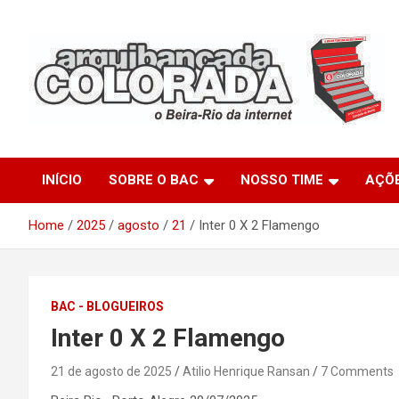
Skip
to
content
O Beira-Rio da Internet
Arquibancada Colorada
INÍCIO
SOBRE O BAC
NOSSO TIME
AÇÕ
Home
2025
agosto
21
Inter 0 X 2 Flamengo
BAC - BLOGUEIROS
Inter 0 X 2 Flamengo
21 de agosto de 2025
Atilio Henrique Ransan
7 Comments