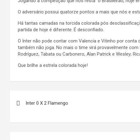
Jogando a competição que nos resta o Brasileirão, hoje e
O adversário possui quatorze pontos a mais que nós e está
Há tantas camadas na torcida colorada pós desclassificaç
partida de hoje é diferente. É desconfiado.
O Inter não pode contar com Valencia e Vitinho por conta 
também não joga. No mais o time virá provavelmente com Ro
Rodríguez, Tabata ou Carbonero, Alan Patrick e Wesley; Ric
Que brilhe a estrela colorada hoje!
Navegação
Inter 0 X 2 Flamengo
de
Post