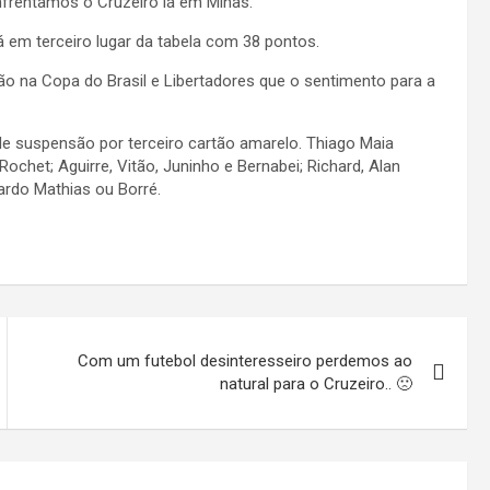
nfrentamos o Cruzeiro lá em Minas.
 em terceiro lugar da tabela com 38 pontos.
ão na Copa do Brasil e Libertadores que o sentimento para a
de suspensão por terceiro cartão amarelo. Thiago Maia
chet; Aguirre, Vitão, Juninho e Bernabei; Richard, Alan
ardo Mathias ou Borré.
Com um futebol desinteresseiro perdemos ao
natural para o Cruzeiro.. 🙁