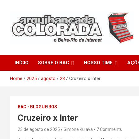
Skip
to
content
O Beira-Rio da Internet
Arquibancada Colorada
INÍCIO
SOBRE O BAC
NOSSO TIME
AÇÕ
Home
2025
agosto
23
Cruzeiro x Inter
BAC - BLOGUEIROS
Cruzeiro x Inter
23 de agosto de 2025
Simone Kuiava
7 Comments