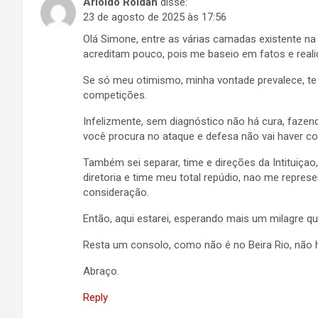
Arioldo Roldan
disse:
23 de agosto de 2025 às 17:56
Olá Simone, entre as várias camadas existente na
acreditam pouco, pois me baseio em fatos e real
Se só meu otimismo, minha vontade prevalece, te
competições.
Infelizmente, sem diagnóstico não há cura, fazen
você procura no ataque e defesa não vai haver co
Também sei separar, time e direções da Intituiçao
diretoria e time meu total repúdio, nao me repre
consideração.
Então, aqui estarei, esperando mais um milagre qu
Resta um consolo, como não é no Beira Rio, não h
Abraço.
Reply