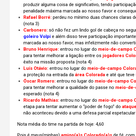
produzir alguma coisa de significativo, tendo participaç
penalidade máxima marcada ao nosso favor e conseq
Rafael Borré:
perdeu no mínimo duas chances claras de 
(nota 3)
Carbonero:
só não fez um lindo gol de cabeça no segu
goleiro Volpi
e além disso teve participação importante
marcada ao nosso favor, mas infelizmente não convertid
Bruno Henrique:
entrou no lugar do
meio-de-campo C
para tentar melhorar a ligação entre os
jogadores Colo
êxito na missão proposta (nota 4)
Luís Otávio:
entrou no lugar do
meio-de-campo Color
a proteção na entrada da
área Colorada
e até que teve
Óscar Romero:
entrou no lugar do
meio-de-campo Col
para tentar melhorar a qualidade do passe no
meio-de-
esperado (nota 4)
Ricardo Mathias:
entrou no lugar do
meio-de-campo C
etapa para tentar aumentar o “poder de fogo” do
ataqu
não aconteceu devido a uma defesa parcial espetacula
Nota média do time na partida de hoje: 4,60
Pois é meus(minhas)
amigo(a)s Colorado(a)s
de fé: com 