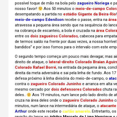
possível toque de mão na bola pelo
zagueiro Noriega
e p
nosso favor!
Aos 50 minutos o
meio-de-campo Colora
desempatando a partida no
estádio Gigante da Beira-Rio
meio-de-campo Edenílson
recebe o passe, entra na
área
atravessa a pequena área sendo que na sequência do lanc
na cobrança de escanteio, a bola é cruzada na
área Color
entre os
dois zagueiros Colorados
, cabecea para empata
de termos saído na frente por duas vezes, a nossa horríve
bandidos” e por isso fomos para o intervalo com este empa
O segundo tempo começa um pouco mais devagar, mas ainda
direito de ataque, o
lateral-direito Colorado Braian Aguir
Colorado Rafael Borré
, na entrada da pequena área, conc
direita da meta adversária e sai pela linha de fundo. Aos 1
defesa próximo à linha divisória do meio-de-campo, o
atac
contra o
zagueiro Colorado Juninho
e arranca em alta ve
mesmo cercado por
dois defensores Colorados
chuta ra
deles..
Aos 19 minutos, num lance pelo lado direito de a
cruza na área deles onde o
zagueiro Colorado Juninho
c
minutos, num lance na intermediária de ataque, o
atacante
Arthur
onde este recebe o
cartão amarelo
. Entretanto, o
revisão do lance ao
árbitro Marcelo de Lima Henrique
e 