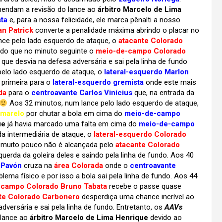
mendam a revisão do lance ao
árbitro Marcelo de Lima
ta
e, para a nossa felicidade, ele marca pênalti a nosso
n Patrick
converte a penalidade máxima abrindo o placar no
ce pelo lado esquerdo de ataque, o
atacante Colorado
do que no minuto seguinte o
meio-de-campo Colorado
 que desvia na defesa adversária e sai pela linha de fundo
pelo lado esquerdo de ataque, o
lateral-esquerdo Marlon
 primeira para o
lateral-esquerdo gremista
onde este mais
da
para o
centroavante Carlos Vinícius
que, na entrada da
Aos 32 minutos, num lance pelo lado esquerdo de ataque,
amarelo
por chutar a bola em cima do
meio-de-campo
ue
já havia marcado uma falta em cima do
meio-de-campo
da intermediária de ataque, o
lateral-esquerdo Colorado
 muito pouco não é alcançada pelo
atacante Colorado
erda da goleira deles e saindo pela linha de fundo. Aos 40
 Pavón
cruza na
área Colorada
onde o
centroavante
lema físico e por isso a bola sai pela linha de fundo. Aos 44
campo Colorado Bruno Tabata
recebe o passe quase
te Colorado Carbonero
desperdiça uma chance incrível ao
dversária e sai pela linha de fundo. Entretanto, os
AAVs
 lance ao
árbitro Marcelo de Lima Henrique
devido ao