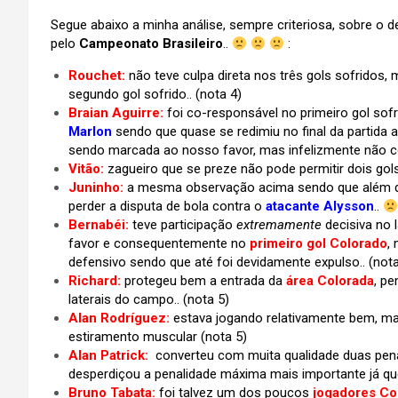
Segue abaixo a minha análise, sempre criteriosa, sobre 
pelo
Campeonato Brasileiro
..
:
Rouchet:
não teve culpa direta nos três gols sofridos,
segundo gol sofrido..
(nota 4)
Braian Aguirre:
foi co-responsável no primeiro gol sof
Marlon
sendo que quase se redimiu no final da partida 
sendo marcada ao nosso favor, mas infelizmente não con
Vitão:
zagueiro que se preze não pode permitir dois gols
Juninho:
a mesma observação acima sendo que além diss
perder a disputa de bola contra o
atacante Alysson
..
Bernabéi:
teve participação
extremamente
decisiva no 
favor e consequentemente no
primeiro gol Colorado
,
defensivo sendo que até foi devidamente expulso.. (nota
Richard:
protegeu bem a entrada da
área Colorada
, pe
laterais do campo..
(nota 5)
Alan Rodríguez:
estava jogando relativamente bem, ma
estiramento muscular
(nota 5)
Alan Patrick:
converteu com muita qualidade duas pe
desperdiçou a penalidade máxima mais importante já que 
Bruno Tabata:
foi talvez um dos poucos
jogadores Co