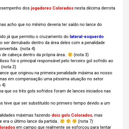
o desempenho dos
jogadores Colorados
nesta décima derrota
 mas acho que no mínimo deveria ter saído no lance do
rido já que permitiu o cruzamento do
lateral-esquerdo
ao ser derrubado dentro da área deles com a penalidade
vertida.. (nota 4)
 de cabeça dentro da própria área..
(nota 3)
o foi o principal responsável pelo terceiro gol sofrido ao
(nota 2)
lance que originou na primeira penalidade máxima ao nosso
 mas em compensação uma péssima atuação no setor
 4)
na que os três gols sofridos foram de lances iniciados nas
s teve que ser substituído no primeiro tempo devido a um
nalidades máximas fazendo
dois gols Colorados
, mas
era o último lance da partida..
(nota 7)
lorados
em campo que realmente se esforçou para tentar