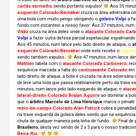
cartão vermelho
sendo portanto expulso!
Aos 35 minut
esquerdo Colorado Bernábei
cruza na área adversária o
uma bola com muito perigo obrigando o
goleiro Volpi
a fa
fundo com escanteio a nosso favor. Aos 37 minutos, num la
Vitão
cruza na área deles onde o
atacante Colorado Car
Volpi
a fazer outra defesa parcial espetacular espalmando
Aos 45 minutos, num lance pelo lado direito de ataque, o
a
esquerdo Colorado Bernábei
onde este recebe o
segund
sendo também expulso..
Aos 47 minutos, num lance dent
Mathias
tabela com o
atacante Colorado Carbonero
, re
sequência marcada a falta do
centroavante Colorado
em 
lado direito de ataque, a bola é cruzada na área adversária
de leve uma bola que passa relativamente perto da trave esq
minutos, num lance pelo lado esquerdo de ataque, o
ataca
lateral-direito Colorado Braian Aguirre
ao dominar a bol
que o
árbitro Marcelo de Lima Henrique
marca o pênalti
meio-de-campo Colorado Alan Patrick
cobra a penalidad
na trave esquerda da goleira deles sendo que na sequênci
chuta de qualquer maneira pela linha de fundo..
Final de
Brasileiro
, desta vez sendo de 2 x 3 para o nosso tradicion
Beira-Rio.
.