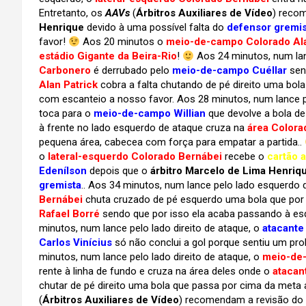
Entretanto, os
AAVs
(
Árbitros Auxiliares de Vídeo
) reco
Henrique
devido à uma possível falta do
defensor gremis
favor!
Aos 20 minutos o
meio-de-campo Colorado Ala
estádio Gigante da Beira-Rio
!
Aos 24 minutos, num lan
Carbonero
é derrubado pelo
meio-de-campo Cuéllar
sen
Alan Patrick
cobra a falta chutando de pé direito uma bola
com escanteio a nosso favor. Aos 28 minutos, num lance 
toca para o
meio-de-campo Willian
que devolve a bola de
à frente no lado esquerdo de ataque cruza na
área Colora
pequena área, cabecea com força para empatar a partida..
o
lateral-esquerdo Colorado Bernábei
recebe o
cartão 
Edenílson
depois que o
árbitro Marcelo de Lima Henriq
gremista
.. Aos 34 minutos, num lance pelo lado esquerdo 
Bernábei
chuta cruzado de pé esquerdo uma bola que por
Rafael Borré
sendo que por isso ela acaba passando à esqu
minutos, num lance pelo lado direito de ataque, o
atacante
Carlos Vinícius
só não conclui a gol porque sentiu um prob
minutos, num lance pelo lado direito de ataque, o
meio-de-
rente à linha de fundo e cruza na área deles onde o
atacan
chutar de pé direito uma bola que passa por cima da meta a
(
Árbitros Auxiliares de Vídeo
) recomendam a revisão do