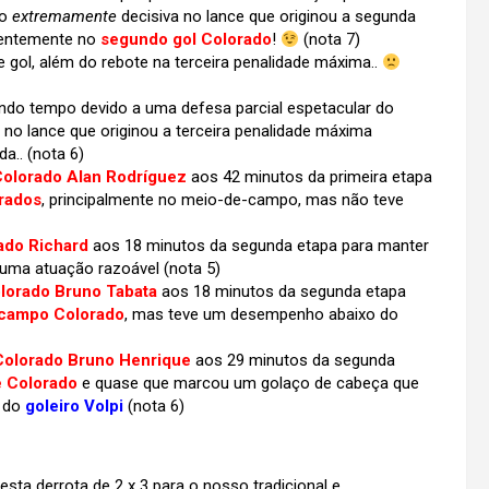
ão
extremamente
decisiva no lance que originou a segunda
uentemente no
segundo gol Colorado
!
(nota 7)
gol, além do rebote na terceira penalidade máxima..
ndo tempo devido a uma defesa parcial espetacular do
 no lance que originou a terceira penalidade máxima
a.. (nota 6)
olorado Alan Rodríguez
aos 42 minutos da primeira etapa
rados
, principalmente no meio-de-campo, mas não teve
ado Richard
aos 18 minutos da segunda etapa para manter
 uma atuação razoável (nota 5)
orado Bruno Tabata
aos 18 minutos da segunda etapa
campo Colorado
, mas teve um desempenho abaixo do
olorado Bruno Henrique
aos 29 minutos da segunda
e Colorado
e quase que marcou um golaço de cabeça que
r do
goleiro Volpi
(nota 6)
esta derrota de 2 x 3 para o nosso tradicional e