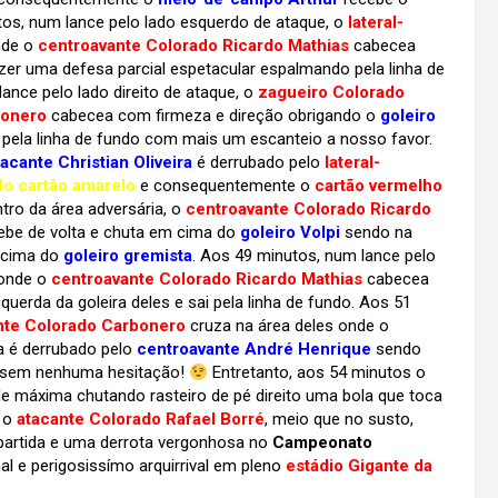
os, num lance pelo lado esquerdo de ataque, o
lateral-
nde o
centroavante Colorado Ricardo Mathias
cabecea
zer uma defesa parcial espetacular espalmando pela linha de
nce pelo lado direito de ataque, o
zagueiro Colorado
bonero
cabecea com firmeza e direção obrigando o
goleiro
 pela linha de fundo com mais um escanteio a nosso favor.
tacante Christian Oliveira
é derrubado pelo
lateral-
o cartão amarelo
e consequentemente o
cartão vermelho
ro da área adversária, o
centroavante Colorado Ricardo
cebe de volta e chuta em cima do
goleiro Volpi
sendo na
cima do
goleiro gremista
. Aos 49 minutos, num lance pelo
 onde o
centroavante Colorado Ricardo Mathias
cabecea
uerda da goleira deles e sai pela linha de fundo. Aos 51
nte Colorado Carbonero
cruza na área deles onde o
a é derrubado pelo
centroavante André Henrique
sendo
 sem nenhuma hesitação!
Entretanto, aos 54 minutos o
e máxima chutando rasteiro de pé direito uma bola que toca
a o
atacante Colorado Rafael Borré
, meio que no susto,
 partida e uma derrota vergonhosa no
Campeonato
al e perigosissímo arquirrival em pleno
estádio Gigante da