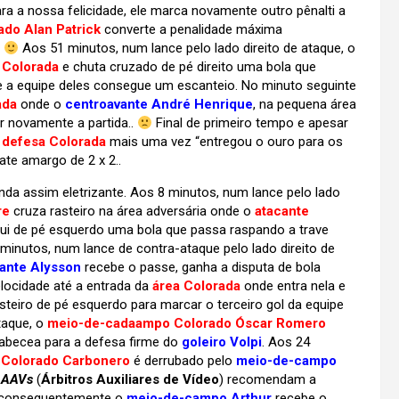
ara a nossa felicidade, ele marca novamente outro pênalti a
do Alan Patrick
converte a penalidade máxima
!
Aos 51 minutos, num lance pelo lado direito de ataque, o
 Colorada
e chuta cruzado de pé direito uma bola que
e a equipe deles consegue um escanteio. No minuto seguinte
ada
onde o
centroavante André Henrique
, na pequena área
r novamente a partida..
Final de primeiro tempo e apesar
l
defesa Colorada
mais uma vez “entregou o ouro para os
te amargo de 2 x 2..
 assim eletrizante. Aos 8 minutos, num lance pelo lado
re
cruza rasteiro na área adversária onde o
atacante
lui de pé esquerdo uma bola que passa raspando a trave
7 minutos, num lance de contra-ataque pelo lado direito de
ante Alysson
recebe o passe, ganha a disputa de bola
locidade até a entrada da
área Colorada
onde entra nela e
steiro de pé esquerdo para marcar o terceiro gol da equipe
taque, o
meio-de-cadaampo Colorado Óscar Romero
abecea para a defesa firme do
goleiro Volpi
. Aos 24
 Colorado Carbonero
é derrubado pelo
meio-de-campo
s
AAVs
(
Árbitros Auxiliares de Vídeo
) recomendam a
consequentemente o
meio-de-campo Arthur
recebe o