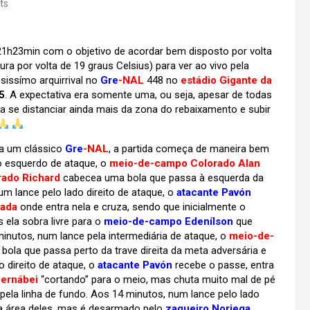
ts
 21h23min com o objetivo de acordar bem disposto por volta
 por volta de 19 graus Celsius) para ver ao vivo pela
osissímo arquirrival no
Gre
-NAL
448 no
estádio Gigante da
5
. A expectativa era somente uma, ou seja, apesar de todas
a se distanciar ainda mais da zona do rebaixamento e subir
ra um clássico
Gre
-NAL
, a partida começa de maneira bem
o esquerdo de ataque, o
meio-de-campo Colorado Alan
ado Richard
cabecea uma bola que passa à esquerda da
um lance pelo lado direito de ataque, o
atacante Pavón
rada
onde entra nela e cruza, sendo que inicialmente o
 ela sobra livre para o
meio-de-campo Edenílson
que
minutos, num lance pela intermediária de ataque, o
meio-de-
bola que passa perto da trave direita da meta adversária e
o direito de ataque, o
atacante Pavón
recebe o passe, entra
Bernábei
“cortando” para o meio, mas chuta muito mal de pé
pela linha de fundo. Aos 14 minutos, num lance pelo lado
a área deles, mas é desarmado pelo
zagueiro Noriega
.