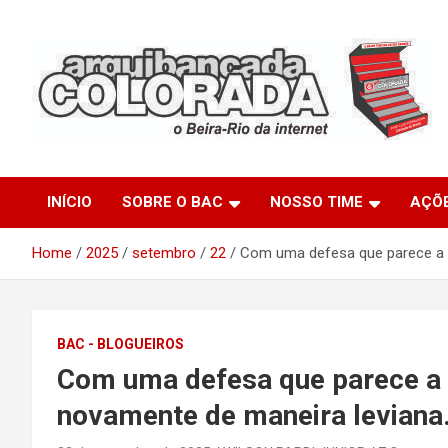
Skip
to
content
O Beira-Rio da Internet
Arquibancada Colorada
INÍCIO
SOBRE O BAC
NOSSO TIME
AÇÕ
Home
2025
setembro
22
Com uma defesa que parece a 
BAC - BLOGUEIROS
Com uma defesa que parece a
novamente de maneira leviana