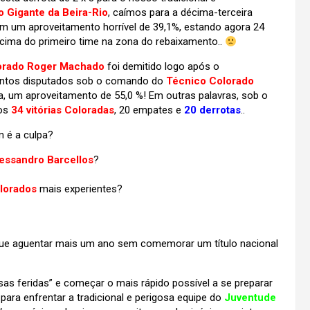
o Gigante da Beira-Rio
,
caímos para a décima-terceira
m um aproveitamento horrível de 39,1%, estando agora 24
cima do primeiro time na zona do rebaixamento..
orado Roger Machado
foi demitido logo após o
pontos disputados sob o comando do
Técnico Colorado
, um aproveitamento de 55,0 %! Em outras palavras, sob o
mos
34 vitórias Coloradas
, 20 empates e
20 derrotas
..
m é a culpa?
essandro Barcellos
?
lorados
mais experientes?
e aguentar mais um ano sem comemorar um título nacional
as feridas” e começar o mais rápido possível a se preparar
ara enfrentar a tradicional e perigosa equipe do
Juventude