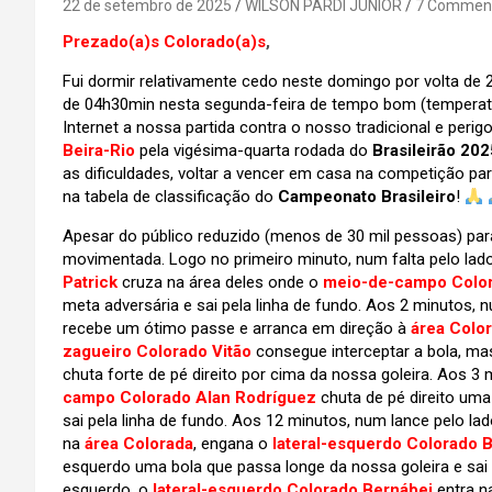
22 de setembro de 2025
WILSON PARDI JUNIOR
7 Commen
Prezado(a)s Colorado(a)s
,
Fui dormir relativamente cedo neste domingo por volta de
de 04h30min nesta segunda-feira de tempo bom (temperatura
Internet a nossa partida contra o nosso tradicional e perig
Beira-Rio
pela vigésima-quarta rodada do
Brasileirão 202
as dificuldades, voltar a vencer em casa na competição par
na tabela de classificação do
Campeonato Brasileiro
!
Apesar do público reduzido (menos de 30 mil pessoas) pa
movimentada. Logo no primeiro minuto, num falta pelo lad
Patrick
cruza na área deles onde o
meio-de-campo Color
meta adversária e sai pela linha de fundo. Aos 2 minutos, n
recebe um ótimo passe e arranca em direção à
área Colo
zagueiro Colorado Vitão
consegue interceptar a bola, mas
chuta forte de pé direito por cima da nossa goleira. Aos 3 
campo Colorado Alan Rodríguez
chuta de pé direito uma 
sai pela linha de fundo. Aos 12 minutos, num lance pelo lad
na
área Colorada
, engana o
lateral-esquerdo Colorado 
esquerdo uma bola que passa longe da nossa goleira e sai 
esquerdo, o
lateral-esquerdo Colorado Bernábei
entra n