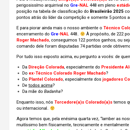
perigosissímo arquirrival no
Gre
-NAL
448 em pleno
estádi
posição na tabela de classificação do
Brasileirão 2025
co
pontos atrás do líder da competição e somente 5 pontos a
E para piorar ainda mais o nosso ambiente o
Técnico Col
encerramento do
Gre
-NAL
448..
À propósito, de 222 
Roger Machado
, conseguimos 122 pontos ganhos, ou seja
comando dele foram disputadas 74 partidas onde obtive
Por tudo isso exposto acima, eu pergunto a vocês: de que
Da
Direção Colorada
, especialmente do
Presidente Al
Do
ex-Técnico Colorado Roger Machado
?
Do
Plantel Colorado
, especialmente dos
jogadores Co
De
todos acima
?
Da mãe do
Badanha
?
Enquanto isso, nós
Torcedore(a)s Colorado(a)s
temos qu
ou internacional..
Agora temos que, pela enésima quarta vez, “lamber as noss
muitíssimo bem físicamente, tecnicamente e mentalmente p