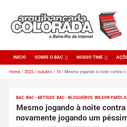
Skip
to
content
O Beira-Rio da Internet
Arquibancada Colorada
INÍCIO
SOBRE O BAC
NOSSO TIME
AÇÕ
Home
2025
outubro
16
Mesmo jogando à noite contra o
BAC
BAC - ARTIGOS
BAC - BLOGUEIROS
WILSON PARDI J
Mesmo jogando à noite contra
novamente jogando um péssimo