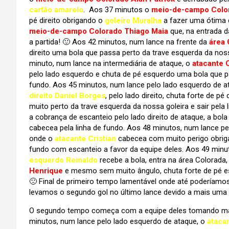
cartão amarelo
. Aos 37 minutos o
meio-de-campo Color
pé direito obrigando o
goleiro Muralha
a fazer uma ótima d
meio-de-campo Colorado Thiago Maia
que, na entrada 
a partida! 🙂 Aos 42 minutos, num lance na frente da
área 
direito uma bola que passa perto da trave esquerda da no
minuto, num lance na intermediária de ataque, o
atacante 
pelo lado esquerdo e chuta de pé esquerdo uma bola que pas
fundo. Aos 45 minutos, num lance pelo lado esquerdo de a
direito Daniel Borges
, pelo lado direito, chuta forte de p
muito perto da trave esquerda da nossa goleira e sair pel
a cobrança de escanteio pelo lado direito de ataque, a bol
cabecea pela linha de fundo. Aos 48 minutos, num lance pel
onde o
atacante Cristian
cabecea com muito perigo obri
fundo com escanteio a favor da equipe deles. Aos 49 minu
esquerdo Reinaldo
recebe a bola, entra na área Colorada
Henrique
e mesmo sem muito ângulo, chuta forte de pé esq
🙁 Final de primeiro tempo lamentável onde até poderíamos
levamos o segundo gol no último lance devido a mais uma 
O segundo tempo começa com a equipe deles tomando mais a
minutos, num lance pelo lado esquerdo de ataque, o
ataca