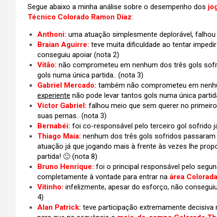
Segue abaixo a minha análise sobre o desempenho dos
jo
Técnico Colorado Ramon Díaz
:
Anthoni:
uma atuação simplesmente deplorável, falhou b
Braian Aguirre:
teve muita dificuldade ao tentar imped
conseguiu apoiar (nota 2)
Vitão:
não comprometeu em nenhum dos três gols sof
gols numa única partida.. (nota 3)
Gabriel Mercado:
também não comprometeu em nenhum
experiente
não pode levar tantos gols numa única partida
Victor Gabriel:
falhou meio que sem querer no primeiro 
suas pernas..
(nota 3)
Bernabéi:
foi co-responsável pelo terceiro gol sofrido 
Thiago Maia:
nenhum dos três gols sofridos passaram 
atuação já que jogando mais à frente às vezes lhe pro
partida! 🙂 (nota 8)
Bruno Henrique:
foi o principal responsável pelo segun
completamente à vontade para entrar na
área Colorad
Vitinho:
infelizmente, apesar do esforço, não consegui
4)
Alan Patrick:
teve participação extremamente decisiva