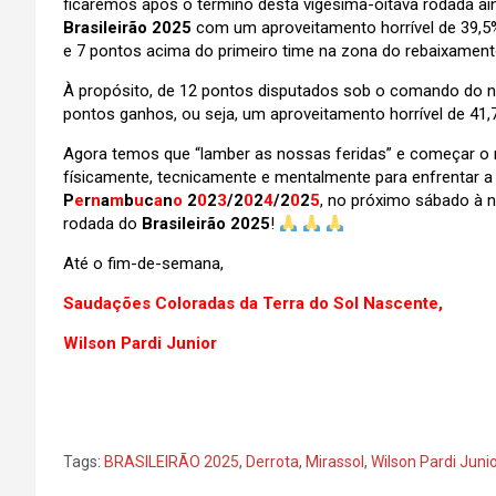
ficaremos após o término desta vigésima-oitava rodada ain
Brasileirão 2025
com um aproveitamento horrível de 39,5%
e 7 pontos acima do primeiro time na zona do rebaixament
À propósito, de 12 pontos disputados sob o comando do
pontos ganhos, ou seja, um aproveitamento horrível de 41,
Agora temos que “lamber as nossas feridas” e começar o m
físicamente, tecnicamente e mentalmente para enfrentar a 
P
e
r
n
a
m
b
u
c
a
n
o
2
0
2
3
/2
0
2
4
/2
0
2
5
, no próximo sábado à 
rodada do
Brasileirão 2025
!
Até o fim-de-semana,
Saudações Coloradas da Terra do Sol Nascente,
Wilson Pardi Junior
Tags:
BRASILEIRÃO 2025
,
Derrota
,
Mirassol
,
Wilson Pardi Juni