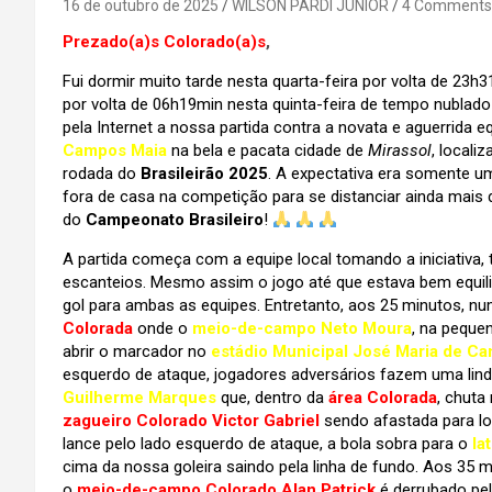
16 de outubro de 2025
WILSON PARDI JUNIOR
4 Comments
Prezado(a)s Colorado(a)s
,
Fui dormir muito tarde nesta quarta-feira por volta de 2
por volta de 06h19min nesta quinta-feira de tempo nublado 
pela Internet a nossa partida contra a novata e aguerrida 
Campos Maia
na bela e pacata cidade de
Mirassol
, locali
rodada do
Brasileirão 2025
. A expectativa era somente uma
fora de casa na competição para se distanciar ainda mais 
do
Campeonato Brasileiro
!
A partida começa com a equipe local tomando a iniciativa,
escanteios. Mesmo assim o jogo até que estava bem equili
gol para ambas as equipes. Entretanto, aos 25 minutos, n
Colorada
onde o
meio-de-campo Neto Moura
, na pequen
abrir o marcador no
estádio Municipal José Maria de C
esquerdo de ataque, jogadores adversários fazem uma lind
Guilherme Marques
que, dentro da
área Colorada
, chuta
zagueiro Colorado Victor Gabriel
sendo afastada para lo
lance pelo lado esquerdo de ataque, a bola sobra para o
la
cima da nossa goleira saindo pela linha de fundo. Aos 35 m
o
meio-de-campo Colorado Alan Patrick
é derrubado pe