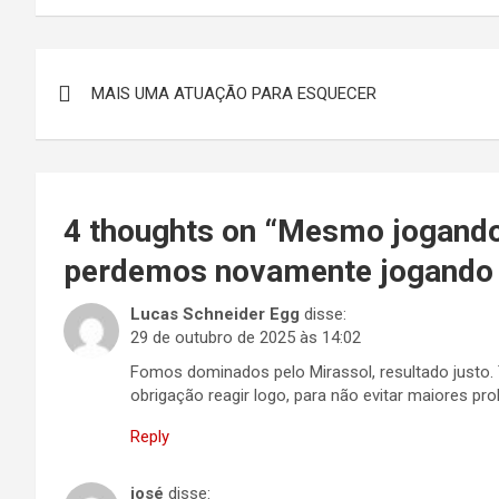
Navegação
MAIS UMA ATUAÇÃO PARA ESQUECER
de
Post
4 thoughts on “
Mesmo jogando 
perdemos novamente jogando u
Lucas Schneider Egg
disse:
29 de outubro de 2025 às 14:02
Fomos dominados pelo Mirassol, resultado justo.
obrigação reagir logo, para não evitar maiores pr
Reply
josé
disse: