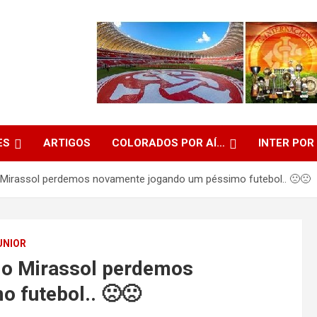
ES
ARTIGOS
COLORADOS POR AÍ…
INTER POR
 Mirassol perdemos novamente jogando um péssimo futebol.. 🙁🙁
UNIOR
 o Mirassol perdemos
 futebol.. 🙁🙁