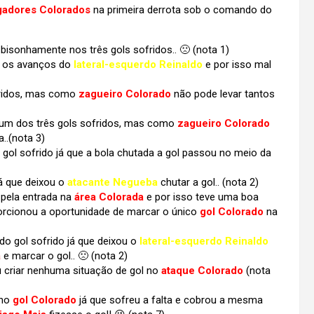
gadores Colorados
na primeira derrota sob o comando do
isonhamente nos três gols sofridos.. 🙁 (nota 1)
ir os avanços do
lateral-esquerdo Reinaldo
e por isso mal
ridos, mas como
zagueiro Colorado
não pode levar tantos
 dos três gols sofridos, mas como
zagueiro Colorado
..(nota 3)
gol sofrido já que a bola chutada a gol passou no meio da
já que deixou o
atacante Negueba
chutar a gol.. (nota 2)
pela entrada na
área Colorada
e por isso teve uma boa
porcionou a oportunidade de marcar o único
gol Colorado
na
do gol sofrido já que deixou o
lateral-esquerdo Reinaldo
a
e marcar o gol.. 🙁 (nota 2)
u criar nenhuma situação de gol no
ataque Colorado
(nota
 no
gol Colorado
já que sofreu a falta e cobrou a mesma