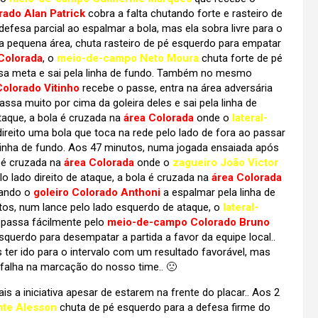
ado Alan Patrick
cobra a falta chutando forte e rasteiro de
efesa parcial ao espalmar a bola, mas ela sobra livre para o
da pequena área, chuta rasteiro de pé esquerdo para empatar
Colorada
, o
meio-de-campo Neto Moura
chuta forte de pé
ssa meta e sai pela linha de fundo. Também no mesmo
Colorado Vitinho
recebe o passe, entra na área adversária
sa muito por cima da goleira deles e sai pela linha de
taque, a bola é cruzada na
área Colorada
onde o
lateral-
é direito uma bola que toca na rede pelo lado de fora ao passar
a linha de fundo. Aos 47 minutos, numa jogada ensaiada após
a é cruzada na
área Colorada
onde o
zagueiro João Victor
o lado direito de ataque, a bola é cruzada na
área Colorada
gando o
goleiro Colorado Anthoni
a espalmar pela linha de
tos, num lance pelo lado esquerdo de ataque, o
lateral-
, passa fácilmente pelo
meio-de-campo Colorado Bruno
uerdo para desempatar a partida a favor da equipe local..
 ter ido para o intervalo com um resultado favorável, mas
falha na marcação do nosso time.. 🙁
 iniciativa apesar de estarem na frente do placar.. Aos 2
nte Alesson
chuta de pé esquerdo para a defesa firme do