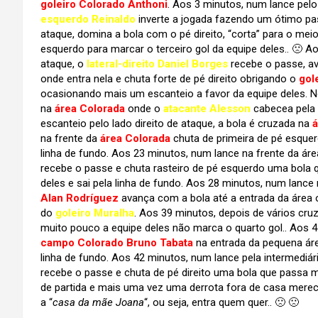
goleiro Colorado Anthoni
. Aos 3 minutos, num lance pelo
esquerdo Reinaldo
inverte a jogada fazendo um ótimo p
ataque, domina a bola com o pé direito, “corta” para o mei
esquerdo para marcar o terceiro gol da equipe deles.. 🙁 Ao
ataque, o
lateral-direito Daniel Borges
recebe o passe, a
onde entra nela e chuta forte de pé direito obrigando o
gol
ocasionando mais um escanteio a favor da equipe deles. 
na
área Colorada
onde o
atacante Alesson
cabecea pela 
escanteio pelo lado direito de ataque, a bola é cruzada na
á
na frente da
área Colorada
chuta de primeira de pé esquer
linha de fundo. Aos 23 minutos, num lance na frente da áre
recebe o passe e chuta rasteiro de pé esquerdo uma bola q
deles e sai pela linha de fundo. Aos 28 minutos, num lance 
Alan Rodríguez
avança com a bola até a entrada da área on
do
goleiro Muralha
. Aos 39 minutos, depois de vários cru
muito pouco a equipe deles não marca o quarto gol.. Aos 4
campo Colorado Bruno Tabata
na entrada da pequena áre
linha de fundo. Aos 42 minutos, num lance pela intermediár
recebe o passe e chuta de pé direito uma bola que passa mui
de partida e mais uma vez uma derrota fora de casa merec
a “
casa da mãe Joana
“, ou seja, entra quem quer.. 🙁 🙁