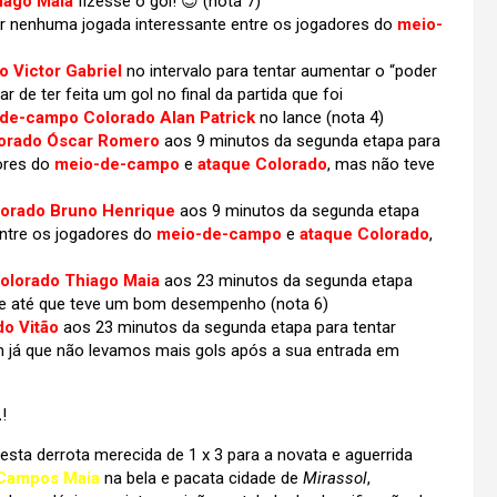
iago Maia
fizesse o gol! 😉
(nota 7)
ar nenhuma jogada interessante entre os jogadores do
meio-
o Victor Gabriel
no intervalo para tentar aumentar o “poder
 de ter feita um gol no final da partida que foi
de-campo Colorado Alan Patrick
no lance
(nota 4)
orado Óscar Romero
aos 9 minutos da segunda etapa para
ores do
meio-de-campo
e
ataque Colorado
, mas não teve
orado Bruno Henrique
aos 9 minutos da segunda etapa
ntre os jogadores do
meio-de-campo
e
ataque Colorado
,
lorado Thiago Maia
aos 23 minutos da segunda etapa
e até que teve um bom desempenho
(nota 6)
do Vitão
aos 23 minutos da segunda etapa para tentar
m já que não levamos mais gols após a sua entrada em
L
!
esta derrota merecida de 1 x 3 para a novata e aguerrida
 Campos Maia
na bela e pacata cidade de
Mirassol
,