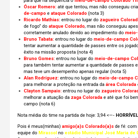
para que na sequência o
meio-de-campo Colorado Th
Óscar Romero:
até que tentou, mas não conseguiu cri
de-campo
e
ataque Colorado
(nota 3)
Ricardo Mathias:
entrou no lugar do
zagueiro Colorad
de fogo” do
ataque Colorado
, mas não conseguiu apesar
corretamente anulado devido ao impedimento do
meio-
Bruno Tabata:
entrou no lugar do
meio-de-campo Col
tentar aumentar a quantidade de passes entre os jogad
êxito na missão proposta
(nota 4)
Bruno Gomes:
entrou no lugar do
meio-de-campo Col
para também tentar aumentar a quantidade de passes e
mas teve um desempenho apenas regular
(nota 5)
Alan Rodríguez:
entrou no lugar do
meio-de-campo Co
para melhorar a proteção na entrada da
área Colorada
Clayton Sampaio:
entrou no lugar do
zagueiro Colora
melhorar a atuação da
zaga Colorada
e até que foi be
campo
(nota 6)
Nota média do time na partida de hoje: 3,94 <—-
HORRÍVE
Pois é meus(minhas)
amigo(a)s Colorado(a)s
de fé: com 
equipe do
Mirassol
no
estádio Municipal José Maria de