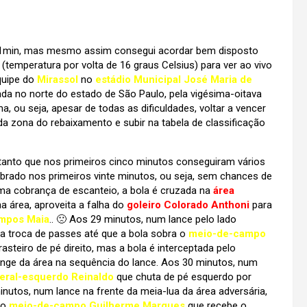
3h31min, mas mesmo assim consegui acordar bem disposto
(temperatura por volta de 16 graus Celsius) para ver ao vivo
equipe do
Mirassol
no
estádio Municipal José Maria de
zada no norte do estado de São Paulo, pela vigésima-oitava
, ou seja, apesar de todas as dificuldades, voltar a vencer
da zona do rebaixamento e subir na tabela de classificação
 tanto que nos primeiros cinco minutos conseguiram vários
brado nos primeiros vinte minutos, ou seja, sem chances de
uma cobrança de escanteio, a bola é cruzada na
área
a área, aproveita a falha do
goleiro Colorado Anthoni
para
ampos Maia
.. 🙁 Aos 29 minutos, num lance pelo lado
a troca de passes até que a bola sobra o
meio-de-campo
 rasteiro de pé direito, mas a bola é interceptada pelo
nge da área na sequência do lance. Aos 30 minutos, num
teral-esquerdo Reinaldo
que chuta de pé esquerdo por
inutos, num lance na frente da meia-lua da área adversária,
lo
meio-de-campo Guilherme Marques
que recebe o