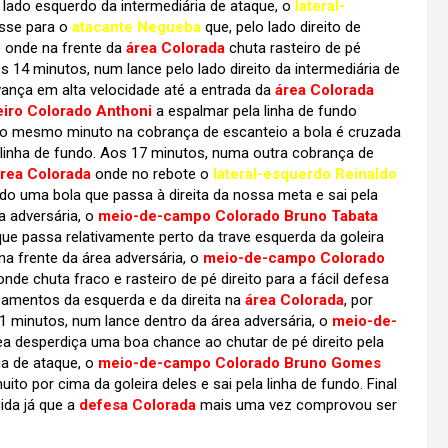
 lado esquerdo da intermediária de ataque, o
lateral-
asse para o
atacante Negueba
que, pelo lado direito de
o onde na frente da
área Colorada
chuta rasteiro de pé
s 14 minutos, num lance pelo lado direito da intermediária de
vança em alta velocidade até a entrada da
área Colorada
eiro Colorado Anthoni
a espalmar pela linha de fundo
No mesmo minuto na cobrança de escanteio a bola é cruzada
linha de fundo. Aos 17 minutos, numa outra cobrança de
rea Colorada
onde no rebote o
lateral-esquerdo Reinaldo
do uma bola que passa à direita da nossa meta e sai pela
a adversária, o
meio-de-campo Colorado Bruno Tabata
ue passa relativamente perto da trave esquerda da goleira
na frente da área adversária, o
meio-de-campo Colorado
de chuta fraco e rasteiro de pé direito para a fácil defesa
zamentos da esquerda e da direita na
área Colorada
, por
1 minutos, num lance dentro da área adversária, o
meio-de-
a desperdiça uma boa chance ao chutar de pé direito pela
ia de ataque, o
meio-de-campo Colorado Bruno Gomes
to por cima da goleira deles e sai pela linha de fundo. Final
ida já que a
defesa Colorada
mais uma vez comprovou ser