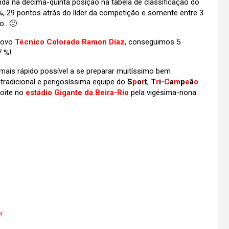
da na décima-quinta posição na tabela de classificação do
, 29 pontos atrás do líder da competição e somente entre 3
o.. 🙁
 novo
Técnico Colorado Ramon Díaz
, conseguimos 5
7 %!
ais rápido possível a se preparar muitíssimo bem
tradicional e perigosíssima equipe do
S
p
o
r
t
,
T
r
i-
C
a
m
p
e
ã
o
noite no
estádio Gigante da Beira-Rio
pela vigésima-nona
or