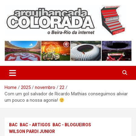
Skip
to
content
O Beira-Rio da Internet
Arquibancada Colorada
Home
2025
novembro
22
Com um gol salvador de Ricardo Mathias conseguimos aliviar
um pouco a nossa agonia!
BAC
BAC - ARTIGOS
BAC - BLOGUEIROS
WILSON PARDI JUNIOR