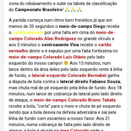
zona do rebaixamento e subir na tabela de classificação
do
Campeonato Brasileiro
!
A partida começa num ritmo bem frenético já que em
menos de 20 segundos o
meio-de-campo Diego
recebe
o
cartão amarelo
por uma falta em cima do
meio-de-
campo Colorado Alan Rodríguez
no grande círculo e
aos 3 minutos o
centroavante Vina
recebe o
cartão
vermelho
direto e é expulso por uma falta fortíssima no
meio-de-campo Colorado Luís Otávio
pelo lado
esquerdo do nosso campo!
Aos 15 minutos, num
lance dentro da área deles pelo lado esquerdo rente à linha
de fundo, o
lateral-esquerdo Colorado Bernabéi
ganha
a disputa de bola contra o
lateral-direito Fabiano Souza
,
mas chuta mal de pé esquerdo pela linha de fundo. Aos 18
minutos, num lance de cobrança de lateral pelo lado direito
de ataque, o
meio-de-campo Colorado Bruno Tabata
recebe a bola, “corta” para o meio e chuta de pé esquerdo
sendo que a bola desvia na defesa adversária e sai pela
linha de fundo com escanteio a nosso favor. Aos 21
minutos, numa cobrança de falta pelo lado direito de
ataque, a bola é alçada na
área Colorada
onde o