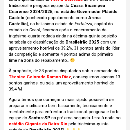
tradicional e perigosa equipe do
Ceará
,
Bicampeã
Cearense 2024/2025
, no
estádio Governador Plácido
Castelo
(conhecido popularmente como
Arena
Castelão
), na belíssima cidade de
Fortaleza
, capital do
estado do
Ceará
,
ficamos após o encerramento da
trigésima-quarta rodada ainda na décima-quinta posição
na tabela de classificação do
Brasileirão 2025
com um
aproveitamento horrível de 39,2%, 31 pontos atrás do líder
da competição e somente 4 pontos acima do primeiro
time na zona do rebaixamento..
À propósito, de 33 pontos disputados sob o comando do
Técnico Colorado Ramon Díaz
, conseguimos apenas 13
pontos ganhos, ou seja, um aproveitamento horrível de
39,4 %!
Agora temos que começar o mais rápido possível a se
preparar muitíssimo bem físicamente, tecnicamente e
mentalmente para enfrentar a tradicional, perigosa e forte
equipe do
Santos-SP
na próxima segunda-feira à noite no
estádio Gigante da Beira-Rio
pela trigésima-quinta