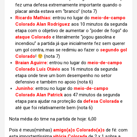
fez uma defesa extremamente importante quando o
placar ainda estava em “branco”
(nota 7)
Ricardo Mathias:
entrou no lugar do
meio-de-campo
Colorado Alan Rodríguez
aos 10 minutos da segunda
etapa com o objetivo de aumentar o “poder de fogo” do
ataque Colorado
e literalmente “jogou gasolina e
incendiou” a partida já que inicialmente fez sem querer
um gol contra, mas se redimiu ao fazer o
segundo gol
Colorado
!
(nota 7)
Braian Aguirre:
entrou no lugar do
meio-de-campo
Colorado Luís Otávio
aos 16 minutos da segunda
etapa onde teve um bom desempenho no setor
defensivo e também no apoio
(nota 6)
Juninho:
entrou no lugar do
meio-de-campo
Colorado Alan Patrick
aos 47 minutos da segunda
etapa para ajudar na proteção da
defesa Colorada
e
até que foi relativamente bem
(nota 6)
Nota média do time na partida de hoje: 6,00
Pois é meus(minhas)
amigo(a)s Colorado(a)s
de fé: com
esta importantíssima
vitória Colorada
de 2 x 1
sobre a