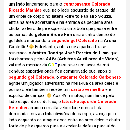
um lindo lançamento para o
centroavante Colorado
Ricardo Mathias
que, pelo lado esquerdo de ataque, dá
um drible de corpo no
lateral-direito Fabiano Souza
,
entra na área adversária e na entrada da pequena área
chuta rasteiro de pé esquerdo uma bola que passa entre
as pernas do
goleiro Bruno Ferreira
e entra dentro do
gol deles marcando o
segundo gol Colorado
na
Arena
Castelão
!
Entretanto, antes que a partida fosse
reiniciada, o
árbitro Rodrigo José Pereira de Lima
, que
foi chamado pelos
AAVs
(
Árbitros Auxiliares de Vídeo
),
vai até o monitor da
C
B
F
para rever um lance de má
conduta esportiva onde fica comprovado que, após o
segundo gol Colorado
, o
atacante Colorado Carbonero
agride um jogador adversário na meia-lua da área deles e
por isso ele também recebe um
cartão vermelho
e é
expulso de campo..
Aos 49 minutos, num lance pelo
lado esquerdo de defesa, o
lateral-esquerdo Colorado
Bernabéi
arranca em alta velocidade com a bola
dominada, cruza a linha divisória do campo, avança pelo
lado esquerdo de ataque onde entra na área deles e chuta
forte de pé esquerdo para a excelente defesa parcial do