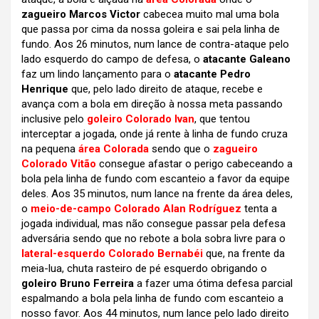
zagueiro Marcos Victor
cabecea muito mal uma bola
que passa por cima da nossa goleira e sai pela linha de
fundo. Aos 26 minutos, num lance de contra-ataque pelo
lado esquerdo do campo de defesa, o
atacante Galeano
faz um lindo lançamento para o
atacante Pedro
Henrique
que, pelo lado direito de ataque, recebe e
avança com a bola em direção à nossa meta passando
inclusive pelo
goleiro Colorado Ivan
, que tentou
interceptar a jogada, onde já rente à linha de fundo cruza
na pequena
área Colorada
sendo que o
zagueiro
Colorado Vitão
consegue afastar o perigo cabeceando a
bola pela linha de fundo com escanteio a favor da equipe
deles. Aos 35 minutos, num lance na frente da área deles,
o
meio-de-campo Colorado Alan Rodríguez
tenta a
jogada individual, mas não consegue passar pela defesa
adversária sendo que no rebote a bola sobra livre para o
lateral-esquerdo Colorado Bernabéi
que, na frente da
meia-lua, chuta rasteiro de pé esquerdo obrigando o
goleiro Bruno Ferreira
a fazer uma ótima defesa parcial
espalmando a bola pela linha de fundo com escanteio a
nosso favor. Aos 44 minutos, num lance pelo lado direito