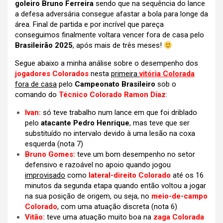
goleiro Bruno Ferreira
sendo que na sequência do lance
a defesa adversária consegue afastar a bola para longe da
área. Final de partida e por incrível que pareça
conseguimos finalmente voltara vencer fora de casa pelo
Brasileirão 2025
, após mais de três meses!
Segue abaixo a minha análise sobre o desempenho dos
jogadores Colorados
nesta
primeira
vitória Colorada
fora de casa
pelo
Campeonato Brasileiro
sob o
comando do
Técnico Colorado Ramon Díaz
:
Ivan:
só teve trabalho num lance em que foi driblado
pelo
atacante Pedro Henrique
, mas teve que ser
substituído no intervalo devido à uma lesão na coxa
esquerda (nota 7)
Bruno Gomes:
teve um bom desempenho no setor
defensivo e razoável no apoio quando jogou
improvisado
como
lateral-direito Colorado
até os 16
minutos da segunda etapa quando então voltou a jogar
na sua posição de origem, ou seja, no
meio-de-campo
Colorado
, com uma atuação discreta
(nota 6)
Vitão:
teve uma atuação muito boa na
zaga Colorada