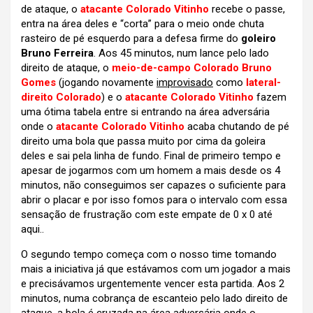
de ataque, o
atacante Colorado Vitinho
recebe o passe,
entra na área deles e “corta” para o meio onde chuta
rasteiro de pé esquerdo para a defesa firme do
goleiro
Bruno Ferreira
. Aos 45 minutos, num lance pelo lado
direito de ataque, o
meio-de-campo Colorado Bruno
Gomes
(jogando novamente
improvisado
como
lateral-
direito Colorado
) e o
atacante Colorado Vitinho
fazem
uma ótima tabela entre si entrando na área adversária
onde o
atacante Colorado Vitinho
acaba chutando de pé
direito uma bola que passa muito por cima da goleira
deles e sai pela linha de fundo. Final de primeiro tempo e
apesar de jogarmos com um homem a mais desde os 4
minutos, não conseguimos ser capazes o suficiente para
abrir o placar e por isso fomos para o intervalo com essa
sensação de frustração com este empate de 0 x 0 até
aqui..
O segundo tempo começa com o nosso time tomando
mais a iniciativa já que estávamos com um jogador a mais
e precisávamos urgentemente vencer esta partida. Aos 2
minutos, numa cobrança de escanteio pelo lado direito de