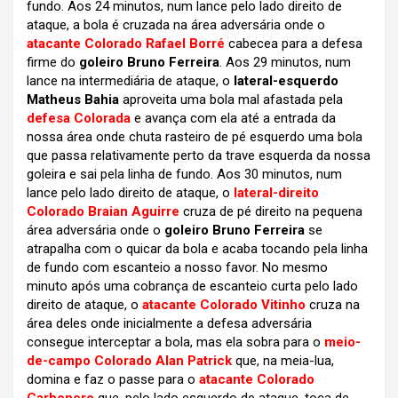
fundo. Aos 24 minutos, num lance pelo lado direito de
ataque, a bola é cruzada na área adversária onde o
atacante Colorado Rafael Borré
cabecea para a defesa
firme do
goleiro Bruno Ferreira
. Aos 29 minutos, num
lance na intermediária de ataque, o
lateral-esquerdo
Matheus Bahia
aproveita uma bola mal afastada pela
defesa Colorada
e avança com ela até a entrada da
nossa área onde chuta rasteiro de pé esquerdo uma bola
que passa relativamente perto da trave esquerda da nossa
goleira e sai pela linha de fundo. Aos 30 minutos, num
lance pelo lado direito de ataque, o
lateral-direito
Colorado Braian Aguirre
cruza de pé direito na pequena
área adversária onde o
goleiro Bruno Ferreira
se
atrapalha com o quicar da bola e acaba tocando pela linha
de fundo com escanteio a nosso favor. No mesmo
minuto após uma cobrança de escanteio curta pelo lado
direito de ataque, o
atacante Colorado Vitinho
cruza na
área deles onde inicialmente a defesa adversária
consegue interceptar a bola, mas ela sobra para o
meio-
de-campo Colorado Alan Patrick
que, na meia-lua,
domina e faz o passe para o
atacante Colorado