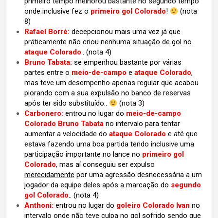
primeiro tempo melhorou bastante no segundo tempo
onde inclusive fez o
primeiro gol Colorado
!
(nota
8)
Rafael Borré:
decepcionou mais uma vez já que
práticamente não criou nenhuma situação de gol no
ataque Colorado
..
(nota 4)
Bruno Tabata:
se empenhou bastante por várias
partes entre o
meio-de-campo
e
ataque Colorado
,
mas teve um desempenho apenas regular que acabou
piorando com a sua expulsão no banco de reservas
após ter sido substituído..
(nota 3)
Carbonero:
entrou no lugar do
meio-de-campo
Colorado Bruno Tabata
no intervalo para tentar
aumentar a velocidade do
ataque Colorado
e até que
estava fazendo uma boa partida tendo inclusive uma
participação importante no lance no
primeiro gol
Colorado
, mas aí conseguiu ser expulso
merecidamente
por uma agressão desnecessária a um
jogador da equipe deles após a marcação do
segundo
gol Colorado
..
(nota 4)
Anthoni:
entrou no lugar do
goleiro Colorado Ivan
no
intervalo onde não teve culpa no gol sofrido sendo que