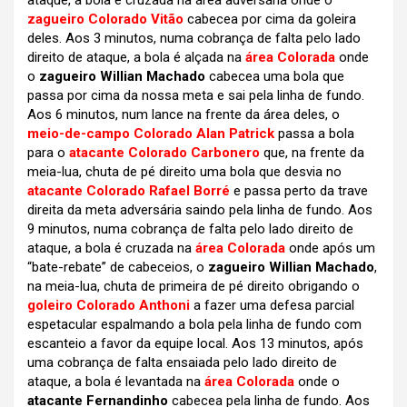
ataque, a bola é cruzada na área adversária onde o
zagueiro Colorado Vitão
cabecea por cima da goleira
deles. Aos 3 minutos, numa cobrança de falta pelo lado
direito de ataque, a bola é alçada na
área Colorada
onde
o
zagueiro Willian Machado
cabecea uma bola que
passa por cima da nossa meta e sai pela linha de fundo.
Aos 6 minutos, num lance na frente da área deles, o
meio-de-campo Colorado Alan Patrick
passa a bola
para o
atacante Colorado Carbonero
que, na frente da
meia-lua, chuta de pé direito uma bola que desvia no
atacante Colorado Rafael Borré
e passa perto da trave
direita da meta adversária saindo pela linha de fundo. Aos
9 minutos, numa cobrança de falta pelo lado direito de
ataque, a bola é cruzada na
área Colorada
onde após um
“bate-rebate” de cabeceios, o
zagueiro Willian Machado
,
na meia-lua, chuta de primeira de pé direito obrigando o
goleiro Colorado Anthoni
a fazer uma defesa parcial
espetacular espalmando a bola pela linha de fundo com
escanteio a favor da equipe local. Aos 13 minutos, após
uma cobrança de falta ensaiada pelo lado direito de
ataque, a bola é levantada na
área Colorada
onde o
atacante Fernandinho
cabecea pela linha de fundo. Aos