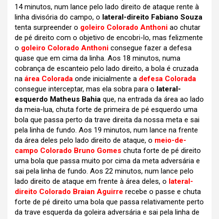
14 minutos, num lance pelo lado direito de ataque rente à
linha divisória do campo, o
lateral-direito Fabiano Souza
tenta surpreender o
goleiro Colorado Anthoni
ao chutar
de pé direito com o objetivo de encobri-lo, mas felizmente
o
goleiro Colorado Anthoni
consegue fazer a defesa
quase que em cima da linha. Aos 18 minutos, numa
cobrança de escanteio pelo lado direito, a bola é cruzada
na
área Colorada
onde inicialmente a
defesa Colorada
consegue interceptar, mas ela sobra para o
lateral-
esquerdo Matheus Bahia
que, na entrada da área ao lado
da meia-lua, chuta forte de primeira de pé esquerdo uma
bola que passa perto da trave direita da nossa meta e sai
pela linha de fundo. Aos 19 minutos, num lance na frente
da área deles pelo lado direito de ataque, o
meio-de-
campo Colorado Bruno Gomes
chuta forte de pé direito
uma bola que passa muito por cima da meta adversária e
sai pela linha de fundo. Aos 22 minutos, num lance pelo
lado direito de ataque em frente à área deles, o
lateral-
direito Colorado Braian Aguirre
recebe o passe e chuta
forte de pé direito uma bola que passa relativamente perto
da trave esquerda da goleira adversária e sai pela linha de