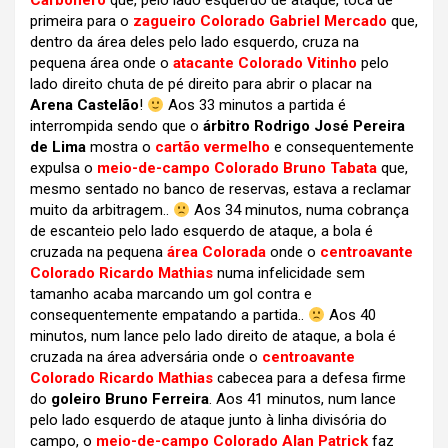
Carbonero
que, pelo lado esquerdo de ataque, toca de
primeira para o
zagueiro Colorado Gabriel Mercado
que,
dentro da área deles pelo lado esquerdo, cruza na
pequena área onde o
atacante Colorado Vitinho
pelo
lado direito chuta de pé direito para abrir o placar na
Arena Castelão
!
Aos 33 minutos a partida é
interrompida sendo que o
árbitro Rodrigo José Pereira
de Lima
mostra o
cartão vermelho
e consequentemente
expulsa o
meio-de-campo Colorado Bruno Tabata
que,
mesmo sentado no banco de reservas, estava a reclamar
muito da arbitragem..
Aos 34 minutos, numa cobrança
de escanteio pelo lado esquerdo de ataque, a bola é
cruzada na pequena
área Colorada
onde o
centroavante
Colorado Ricardo Mathias
numa infelicidade sem
tamanho acaba marcando um gol contra e
consequentemente empatando a partida..
Aos 40
minutos, num lance pelo lado direito de ataque, a bola é
cruzada na área adversária onde o
centroavante
Colorado Ricardo Mathias
cabecea para a defesa firme
do
goleiro Bruno Ferreira
. Aos 41 minutos, num lance
pelo lado esquerdo de ataque junto à linha divisória do
campo, o
meio-de-campo Colorado Alan Patrick
faz