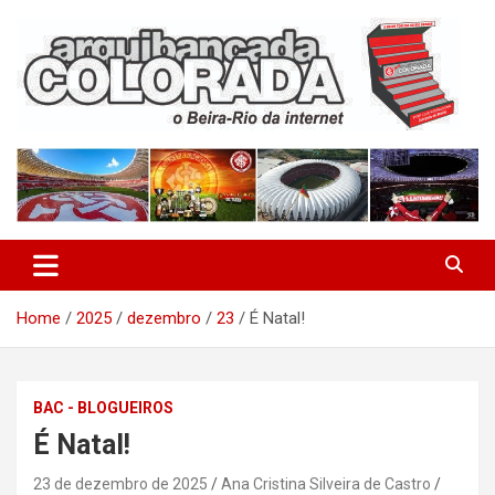
Skip
to
content
O Beira-Rio da Internet
Arquibancada Colorada
Home
2025
dezembro
23
É Natal!
BAC - BLOGUEIROS
É Natal!
23 de dezembro de 2025
Ana Cristina Silveira de Castro