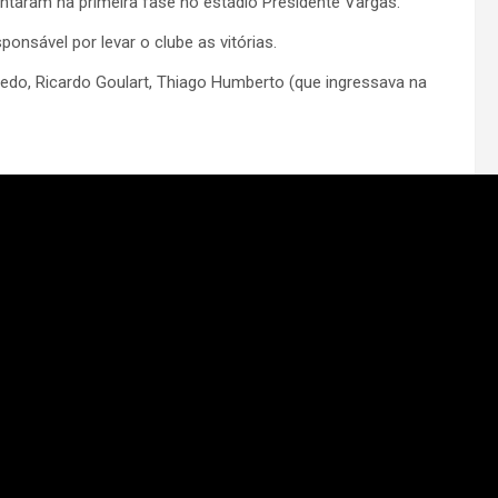
taram na primeira fase no estádio Presidente Vargas.
ponsável por levar o clube as vitórias.
ledo, Ricardo Goulart, Thiago Humberto (que ingressava na