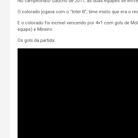
No campeonato Gaucho de 2011, as duas equipes se enfren
O colorado jogava com o “Inter B”, time misto que era o res
E o colorado foi incrível vencendo por 4×1 com gols de Mo
equipe) e Mineiro.
Os gols da partida: