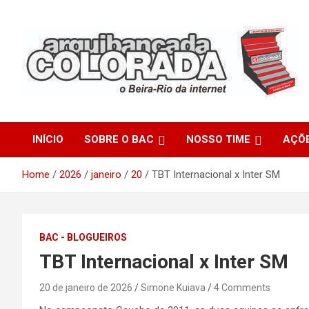
Skip
to
content
O Beira-Rio da Internet
Arquibancada Colorada
INÍCIO
SOBRE O BAC
NOSSO TIME
AÇÕ
Home
2026
janeiro
20
TBT Internacional x Inter SM
BAC - BLOGUEIROS
TBT Internacional x Inter SM
20 de janeiro de 2026
Simone Kuiava
4 Comments