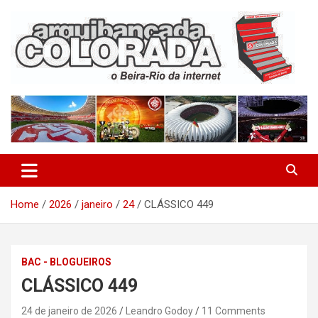
Skip
to
content
O Beira-Rio da Internet
Arquibancada Colorada
Home
2026
janeiro
24
CLÁSSICO 449
BAC - BLOGUEIROS
CLÁSSICO 449
24 de janeiro de 2026
Leandro Godoy
11 Comments