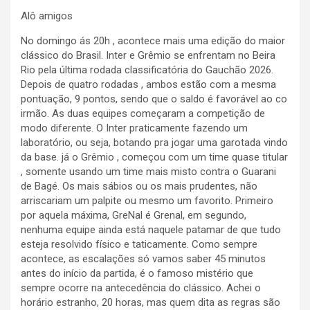
Alô amigos
No domingo ás 20h , acontece mais uma edição do maior
clássico do Brasil. Inter e Grêmio se enfrentam no Beira
Rio pela última rodada classificatória do Gauchão 2026.
Depois de quatro rodadas , ambos estão com a mesma
pontuação, 9 pontos, sendo que o saldo é favorável ao co
irmão. As duas equipes começaram a competição de
modo diferente. O Inter praticamente fazendo um
laboratório, ou seja, botando pra jogar uma garotada vindo
da base. já o Grêmio , começou com um time quase titular
, somente usando um time mais misto contra o Guarani
de Bagé. Os mais sábios ou os mais prudentes, não
arriscariam um palpite ou mesmo um favorito. Primeiro
por aquela máxima, GreNal é Grenal, em segundo,
nenhuma equipe ainda está naquele patamar de que tudo
esteja resolvido físico e taticamente. Como sempre
acontece, as escalações só vamos saber 45 minutos
antes do início da partida, é o famoso mistério que
sempre ocorre na antecedência do clássico. Achei o
horário estranho, 20 horas, mas quem dita as regras são