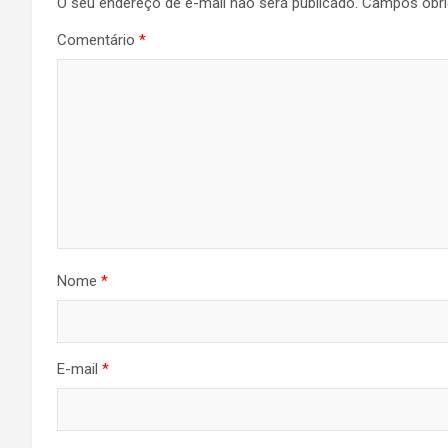
O seu endereço de e-mail não será publicado.
Campos obri
Comentário
*
Nome
*
E-mail
*