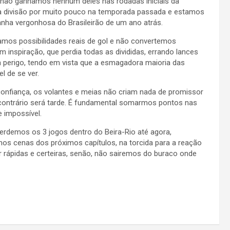
 não ganhamos nenhum deles nas rodadas iniciais da
 divisão por muito pouco na temporada passada e estamos
panha vergonhosa do Brasileirão de um ano atrás.
lhamos possibilidades reais de gol e não convertemos
inspiração, que perdia todas as divididas, errando lances
a perigo, tendo em vista que a esmagadora maioria das
l de se ver.
 confiança, os volantes e meias não criam nada de promissor
o contrário será tarde. É fundamental somarmos pontos nas
 impossível.
erdemos os 3 jogos dentro do Beira-Rio até agora,
s cenas dos próximos capítulos, na torcida para a reação
 rápidas e certeiras, senão, não sairemos do buraco onde