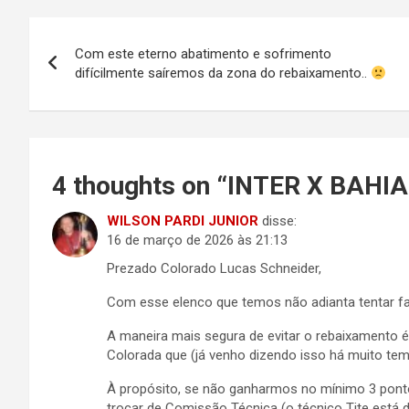
Navegação
Com este eterno abatimento e sofrimento
de
difícilmente saíremos da zona do rebaixamento..
Post
4 thoughts on “
INTER X BAHI
WILSON PARDI JUNIOR
disse:
16 de março de 2026 às 21:13
Prezado Colorado Lucas Schneider,
Com esse elenco que temos não adianta tentar faz
A maneira mais segura de evitar o rebaixamento é 
Colorada que (já venho dizendo isso há muito tem
À propósito, se não ganharmos no mínimo 3 pon
trocar de Comissão Técnica (o técnico Tite está 