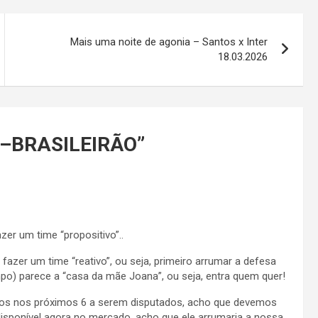
Mais uma noite de agonia – Santos x Inter
18.03.2026
A–BRASILEIRÃO
”
er um time “propositivo”..
fazer um time “reativo”, ou seja, primeiro arrumar a defesa
po) parece a “casa da mãe Joana”, ou seja, entra quem quer!
tos nos próximos 6 a serem disputados, acho que devemos
disponível agora no mercado, acho que ele arrumaria a nossa