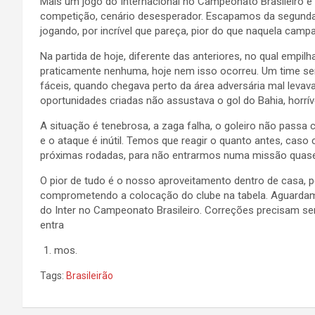
Mais um jogo do Internacional no Campeonato Brasileiro e
competição, cenário desesperador. Escapamos da segunda
jogando, por incrível que pareça, pior do que naquela cam
Na partida de hoje, diferente das anteriores, no qual empi
praticamente nenhuma, hoje nem isso ocorreu. Um time sem 
fáceis, quando chegava perto da área adversária mal levav
oportunidades criadas não assustava o gol do Bahia, horríve
A situação é tenebrosa, a zaga falha, o goleiro não passa
e o ataque é inútil. Temos que reagir o quanto antes, cas
próximas rodadas, para não entrarmos numa missão quase
O pior de tudo é o nosso aproveitamento dentro de casa, p
comprometendo a colocação do clube na tabela. Aguardamo
do Inter no Campeonato Brasileiro. Correções precisam ser
entra
mos.
Tags:
Brasileirão