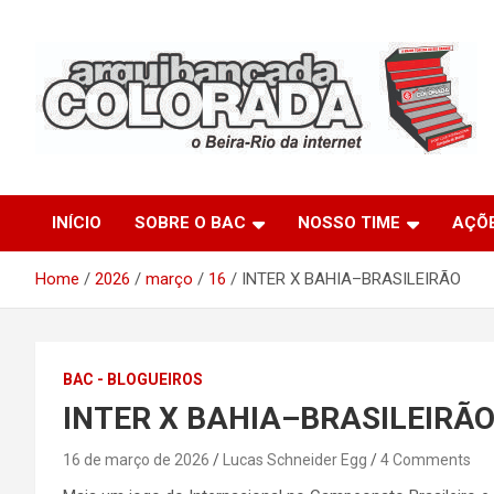
Skip
to
content
O Beira-Rio da Internet
Arquibancada Colorada
INÍCIO
SOBRE O BAC
NOSSO TIME
AÇÕ
Home
2026
março
16
INTER X BAHIA–BRASILEIRÃO
BAC - BLOGUEIROS
INTER X BAHIA–BRASILEIRÃ
16 de março de 2026
Lucas Schneider Egg
4 Comments