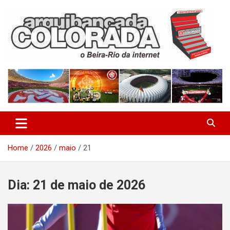
Skip
to
content
O Beira-Rio da Internet
Arquibancada Colorada
Home
2026
maio
21
Dia:
21 de maio de 2026