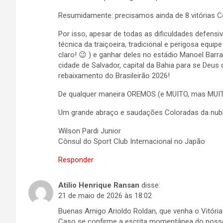
Resumidamente: precisamos ainda de 8 vitórias Co
Por isso, apesar de todas as dificuldades defens
técnica da traiçoeira, tradicional e perigosa equi
claro! 😉 ) e ganhar deles no estádio Manoel Bar
cidade de Salvador, capital da Bahia para se Deus
rebaixamento do Brasileirão 2026!
De qualquer maneira OREMOS (e MUITO, mas MU
Um grande abraço e saudações Coloradas da nubl
Wilson Pardi Junior
Cônsul do Sport Club Internacional no Japão
Responder
Atilio Henrique Ransan
disse:
21 de maio de 2026 às 18:02
Buenas Amigo Arioldo Roldan, que venha o Vitória
Caso se confirme a escrita momentânea do nosso