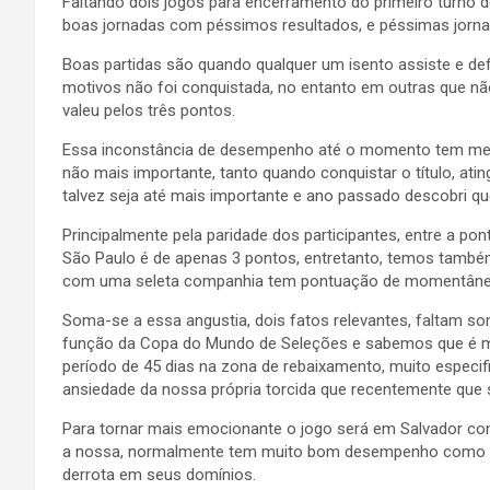
Faltando dois jogos para encerramento do primeiro turno 
boas jornadas com péssimos resultados, e péssimas jorn
Boas partidas são quando qualquer um isento assiste e def
motivos não foi conquistada, no entanto em outras que n
valeu pelos três pontos.
Essa inconstância de desempenho até o momento tem me p
não mais importante, tanto quando conquistar o título, ati
talvez seja até mais importante e ano passado descobri
Principalmente pela paridade dos participantes, entre a p
São Paulo é de apenas 3 pontos, entretanto, temos també
com uma seleta companhia tem pontuação de momentâneo
Soma-se a essa angustia, dois fatos relevantes, faltam 
função da Copa do Mundo de Seleções e sabemos que é mui
período de 45 dias na zona de rebaixamento, muito especif
ansiedade da nossa própria torcida que recentemente que
Para tornar mais emocionante o jogo será em Salvador co
a nossa, normalmente tem muito bom desempenho como 
derrota em seus domínios.