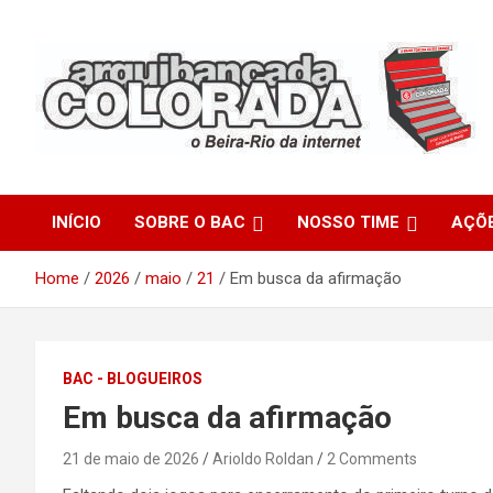
Skip
to
content
O Beira-Rio da Internet
Arquibancada Colorada
INÍCIO
SOBRE O BAC
NOSSO TIME
AÇÕ
Home
2026
maio
21
Em busca da afirmação
BAC - BLOGUEIROS
Em busca da afirmação
21 de maio de 2026
Arioldo Roldan
2 Comments