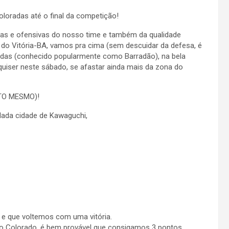
loradas até o final da competição!
ivas e ofensivas do nosso time e também da qualidade
pe do Vitória-BA, vamos pra cima (sem descuidar da defesa, é
radas (conhecido popularmente como Barradão), na bela
 quiser neste sábado, se afastar ainda mais da zona do
ITO MESMO)!
ada cidade de Kawaguchi,
 e que voltemos com uma vitória.
 Colorado, é bem provável que consigamos 3 pontos.