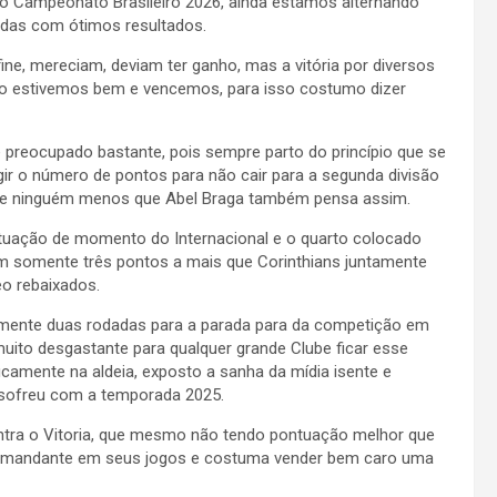
do Campeonato Brasileiro 2026, ainda estamos alternando
adas com ótimos resultados.
ine, mereciam, deviam ter ganho, mas a vitória por diversos
ão estivemos bem e vencemos, para isso costumo dizer
reocupado bastante, pois sempre parto do princípio que se
ngir o número de pontos para não cair para a segunda divisão
 que ninguém menos que Abel Braga também pensa assim.
ontuação de momento do Internacional e o quarto colocado
m somente três pontos a mais que Corinthians juntamente
 rebaixados.
somente duas rodadas para a parada para da competição em
to desgastante para qualquer grande Clube ficar esse
icamente na aldeia, exposto a sanha da mídia isente e
 sofreu com a temporada 2025.
ntra o Vitoria, que mesmo não tendo pontuação melhor que
mandante em seus jogos e costuma vender bem caro uma