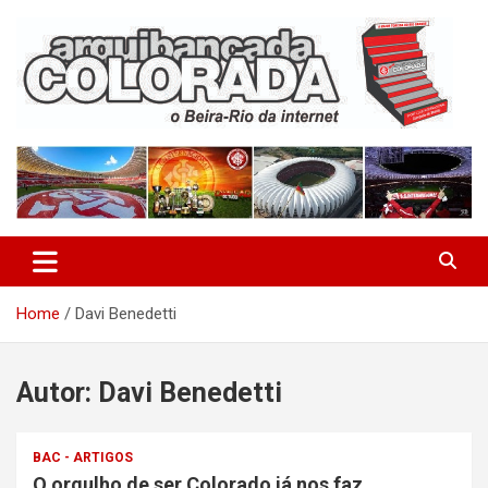
Skip
to
content
O Beira-Rio da Internet
Arquibancada Colorada
Home
Davi Benedetti
Autor:
Davi Benedetti
BAC - ARTIGOS
O orgulho de ser Colorado já nos faz