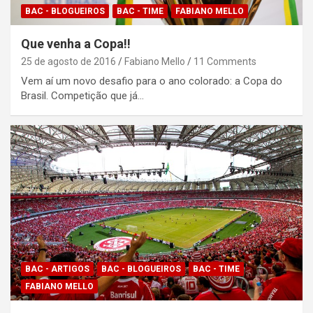
BAC - BLOGUEIROS
BAC - TIME
FABIANO MELLO
Que venha a Copa!!
25 de agosto de 2016
Fabiano Mello
11 Comments
Vem aí um novo desafio para o ano colorado: a Copa do
Brasil. Competição que já…
BAC - ARTIGOS
BAC - BLOGUEIROS
BAC - TIME
FABIANO MELLO