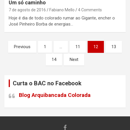
Um só caminho
7 de agosto de 2016
Fabiano Mello
4 Comments
Hoje é dia de todo colorado rumar ao Gigante, encher o
José Pinheiro Borba de energias…
Paginação
Previous
1
…
11
12
13
de
14
Next
posts
Curta o BAC no Facebook
Blog Arquibancada Colorada