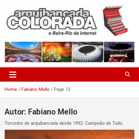
Skip
to
content
O Beira-Rio da Internet
Arquibancada Colorada
Home
Fabiano Mello
Page 12
Autor:
Fabiano Mello
Torcedor de arquibancada desde 1992. Campeão de Tudo.