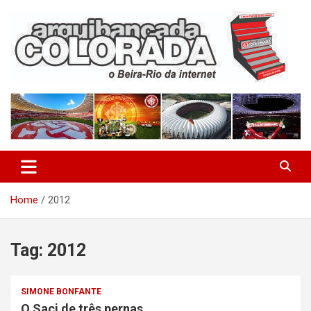
Skip
to
content
O Beira-Rio da Internet
Arquibancada Colorada
Home
2012
Tag:
2012
SIMONE BONFANTE
O Saci de três pernas