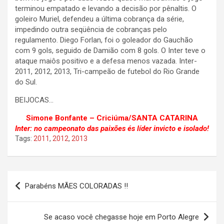
terminou empatado e levando a decisão por pênaltis. O
goleiro Muriel, defendeu a última cobrança da série,
impedindo outra seqüência de cobranças pelo
regulamento. Diego Forlan, foi o goleador do Gauchão
com 9 gols, seguido de Damião com 8 gols. O Inter teve o
ataque maiôs positivo e a defesa menos vazada. Inter-
2011, 2012, 2013, Tri-campeão de futebol do Rio Grande
do Sul.
BEIJOCAS…
Simone Bonfante – Criciúma/SANTA CATARINA
Inter: no campeonato das paixões és líder invicto e isolado!
Tags:
2011
,
2012
,
2013
Navegação
Parabéns MÃES COLORADAS !!
de
Post
Se acaso você chegasse hoje em Porto Alegre