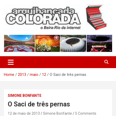
Skip
to
content
O Beira-Rio da Internet
Arquibancada Colorada
Home
2013
maio
12
O Saci de três pernas
SIMONE BONFANTE
O Saci de três pernas
12 de maio de 2013
Simone Bonfante
5 Comments