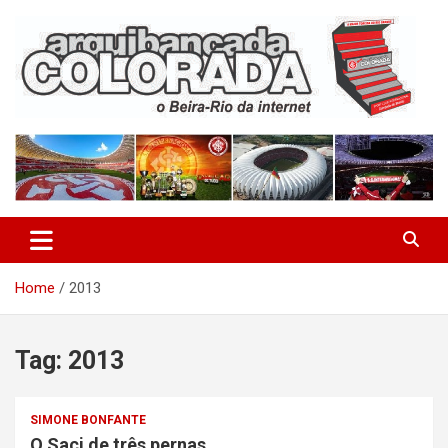
Skip
to
content
O Beira-Rio da Internet
Arquibancada Colorada
Home
2013
Tag:
2013
SIMONE BONFANTE
O Saci de três pernas