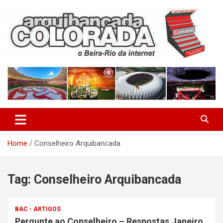
Skip
to
content
O Beira-Rio da Internet
Arquibancada Colorada
Home
Conselheiro Arquibancada
Tag:
Conselheiro Arquibancada
BAC - ARTIGOS
Pergunte ao Conselheiro – Respostas Janeiro