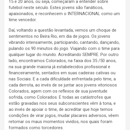
15 e 20 anos, ou seja, começaram a entender sobre
futebol neste século. Estes jovens são fanáticos,
apaixonados, e reconhecem o INTERNACIONAL como um
time vencedor.
Daí, voltando a questão levantada, vemos um choque de
sentimentos no Beira Rio, em dia de jogos. Os jovens
vibrando intensamente, participando, cantando, dançando,
pulando os 90 minutos do jogo. Viajando com o time para
qualquer lugar do mundo. Acreditando SEMPRE. Por outro
lado, encontramos Colorados, na faixa dos 35 /50 anos,
na sua grande maioria já estabelecidos profissional e
financeiramente, sentados em suas cadeiras cativas ou
nas Sociais. E a cada dificuldade enfrentada pelo time, a
cada derrota, ao invés de se juntar aos jovens vitoriosos
Colorados, agem com os reflexos de sua juventude
sofrida, como Colorados. E todas as catástrofes que
estão gravadas nos seus subconscientes vêm à tona, e
ao invés de apoiar o time, de acreditar que hoje temos
condições de virar jogos, mudar placares adversos, vêem
retornar os maus momentos vividos, nos quais foram
formados como torcedores.