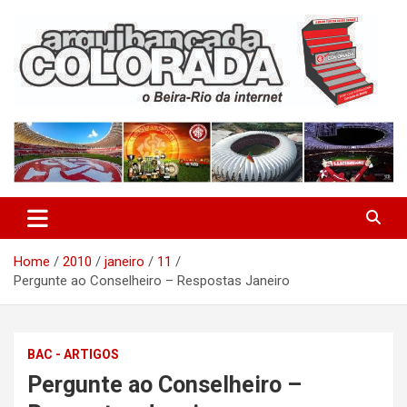
Skip
to
content
O Beira-Rio da Internet
Arquibancada Colorada
Home
2010
janeiro
11
Pergunte ao Conselheiro – Respostas Janeiro
BAC - ARTIGOS
Pergunte ao Conselheiro –