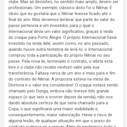
clube. Mas as decisões, no sentido mais amplo, devem ser
profissionais. Um exemplo clássico disto foi o Nilmar. É
óbvio que eu gostaria que o Nilmar tivesse ficado até o
final do ano. Mas devemos lembrar que parte do valor do
passe pertencia a um investidor, para o qual o
Internacional devia um valor significativo, graças à vinda
do craque para Porto Alegre. O próprio Internacional havia
investido na vinda dele, assim como, no ano passado,
quando houve outra tentativa de levá-lo, o Internacional
comprou toda a participação do próprio Nilmar no seu
passe. Pela nova lei, terminado o contrato, o atleta está
livre e o clube não recebe nenhum valor pela sua
transferência. Faltava cerca de um ano e meio para o fim
do contrato do Nilmar. A proposta estava na mesa da
Diretoria e o valor era considerável. O craque estava sendo
chamado pelo Dunga, embora não tivesse tido grande
espaço (o que veio a ocorrer depois da venda), não nos
dando absoluta certeza de que seria chamado para a
Copa, o que significaria uma maior visibilidade e,
consequentemente, maior valorização. Havia o risco de
alguma lesão, de qualquer situação em que o prazo do
contrato pudesse vir a vencer. Além de perdermos todo o