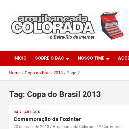
Skip
to
content
O Beira-Rio da Internet
Arquibancada Colorada
INÍCIO
SOBRE O BAC
NOSSO TIME
AÇÕ
Home
Copa do Brasil 2013
Page 2
Tag:
Copa do Brasil 2013
BAC - ARTIGOS
Comemoração da FozInter
20 de maio de 2013
Arquibancada Colorada
2 Comments