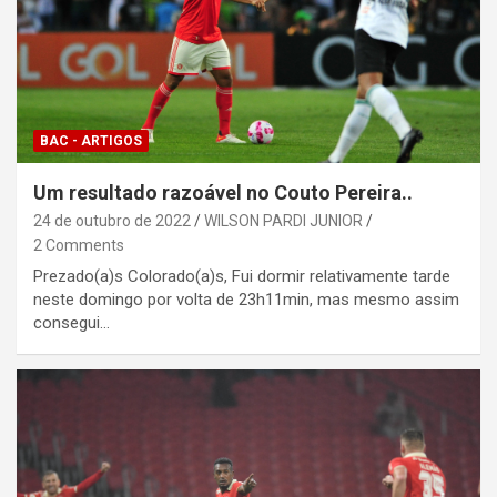
BAC - ARTIGOS
Um resultado razoável no Couto Pereira..
24 de outubro de 2022
WILSON PARDI JUNIOR
2 Comments
Prezado(a)s Colorado(a)s, Fui dormir relativamente tarde
neste domingo por volta de 23h11min, mas mesmo assim
consegui…