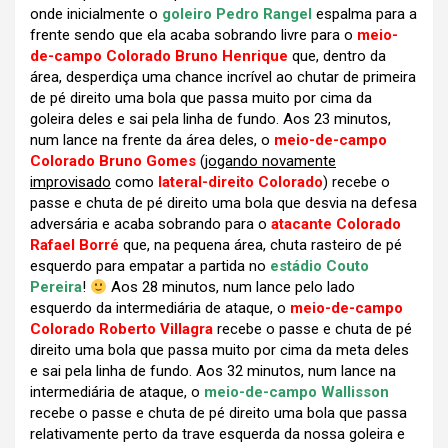
onde inicialmente o
goleiro Pedro Rangel
espalma para a
frente sendo que ela acaba sobrando livre para o
meio-
de-campo Colorado Bruno Henrique
que, dentro da
área, desperdiça uma chance incrível ao chutar de primeira
de pé direito uma bola que passa muito por cima da
goleira deles e sai pela linha de fundo. Aos 23 minutos,
num lance na frente da área deles, o
meio-de-campo
Colorado Bruno Gomes
(
jogando novamente
improvisado
como
lateral-direito Colorado
) recebe o
passe e chuta de pé direito uma bola que desvia na defesa
adversária e acaba sobrando para o
atacante Colorado
Rafael Borré
que, na pequena área, chuta rasteiro de pé
esquerdo para empatar a partida no
estádio Couto
Pereira
!
Aos 28 minutos, num lance pelo lado
esquerdo da intermediária de ataque, o
meio-de-campo
Colorado Roberto Villagra
recebe o passe e chuta de pé
direito uma bola que passa muito por cima da meta deles
e sai pela linha de fundo. Aos 32 minutos, num lance na
intermediária de ataque, o
meio-de-campo Wallisson
recebe o passe e chuta de pé direito uma bola que passa
relativamente perto da trave esquerda da nossa goleira e