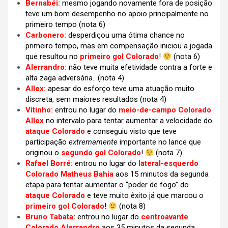
Bernabéi:
mesmo jogando novamente fora de posição
teve um bom desempenho no apoio principalmente no
primeiro tempo (nota 6)
Carbonero:
desperdiçou uma ótima chance no
primeiro tempo, mas em compensação iniciou a jogada
que resultou no
primeiro gol Colorado
!
(nota 6)
Alerrandro:
não teve muita efetividade contra a forte e
alta zaga adversária.. (nota 4)
Allex:
apesar do esforço teve uma atuação muito
discreta, sem maiores resultados (nota 4)
Vitinho:
entrou no lugar do
meio-de-campo Colorado
Allex
no intervalo para tentar aumentar a velocidade do
ataque Colorado
e conseguiu visto que teve
participação
extremamente
importante no lance que
originou o
segundo gol Colorado
!
(nota 7)
Rafael Borré:
entrou no lugar do
lateral-esquerdo
Colorado Matheus Bahia
aos 15 minutos da segunda
etapa para tentar aumentar o “poder de fogo” do
ataque Colorado
e teve muito êxito já que marcou o
primeiro gol Colorado
!
(nota 8)
Bruno Tabata:
entrou no lugar do
centroavante
Colorado Alerrandro
aos 35 minutos da segunda