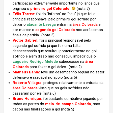
participação
extremamente
importante no lance que
originou o
primeiro gol Colorado
!
(nota 7)
Félix Torres:
foi do “inferno” ao “céu” já que foi o
principal responsável pelo primeiro gol sofrido por
deixar o
atacante Lavega
entrar na
área Colorada
e
por marcar o
segundo gol Colorado
nos acréscimos
finais da partida.. (nota 5)
Victor Gabriel:
foi o principal responsável pelo
segundo gol sofrido já que fez uma falta
desnecessária que resultou posteriormente no gol
sofrido e além disso não conseguiu impedir que o
zagueiro Rodrigo Moledo
cabeceasse na
área
Colorada
para fazer o gol deles..
(nota 2)
Matheus Bahia:
teve um desempenho regular no setor
defensivo e razoável no apoio (nota 5)
Roberto Villagra:
protegeu relativamente a entrada da
área Colorada
visto que os gols sofridos não
passaram por ele (nota 6)
Bruno Henrique:
foi bastante combativo jogando por
todas as partes do
meio-de-campo Colorado
, mas
pecou nas finalizações a gol
(nota 5)