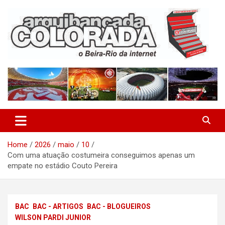
Skip
to
content
O Beira-Rio da Internet
Arquibancada Colorada
Home
2026
maio
10
Com uma atuação costumeira conseguimos apenas um
empate no estádio Couto Pereira
BAC
BAC - ARTIGOS
BAC - BLOGUEIROS
WILSON PARDI JUNIOR