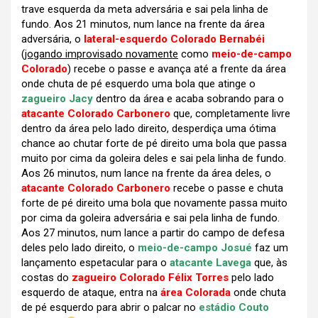
trave esquerda da meta adversária e sai pela linha de
fundo. Aos 21 minutos, num lance na frente da área
adversária, o
lateral-esquerdo Colorado Bernabéi
(
jogando improvisado novamente
como
meio-de-campo
Colorado
) recebe o passe e avança até a frente da área
onde chuta de pé esquerdo uma bola que atinge o
zagueiro Jacy
dentro da área e acaba sobrando para o
atacante Colorado Carbonero
que, completamente livre
dentro da área pelo lado direito, desperdiça uma ótima
chance ao chutar forte de pé direito uma bola que passa
muito por cima da goleira deles e sai pela linha de fundo.
Aos 26 minutos, num lance na frente da área deles, o
atacante Colorado Carbonero
recebe o passe e chuta
forte de pé direito uma bola que novamente passa muito
por cima da goleira adversária e sai pela linha de fundo.
Aos 27 minutos, num lance a partir do campo de defesa
deles pelo lado direito, o
meio-de-campo Josué
faz um
lançamento espetacular para o
atacante Lavega
que, às
costas do
zagueiro Colorado Félix Torres
pelo lado
esquerdo de ataque, entra na
área Colorada
onde chuta
de pé esquerdo para abrir o palcar no
estádio Couto