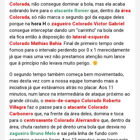
Colorada
, não consegue dominar a bola, mas ela acaba
sobrando livre para o
atacante Ronier
que, dentro da
área
Colorada
, só não marca o segundo gol da equipe deles
porque na
hora H
o
zagueiro Colorado Victor Gabriel
consegue interceptar dando um “carrinho” na bola onde
ela fica então à disposição do
lateral-esquerdo
Colorado Mathias Bahia
. Final de primeiro tempo onde
fomos para o intervalo perdendo por 0 x 1 merecidamente
já que mais uma vez não prestamos atenção num lance
que à princípio não levava muito perigo..
O segundo tempo também começa bem movimentado,
mas desta vez com a nossa equipe tomando mais a
iniciativa já que estávamos atrás no placar. Aos 11
minutos, num lance na intermediária de ataque próximo ao
grande círculo, o
meio-de-campo Colorado Roberto
Villagra
faz o passe para o
atacante Colorado
Carbonero
que, na frente da área deles, domina e toca
para o
centroavante Colorado Alerrandro
que, dentro da
área, chuta rasteiro de pé direito uma bola que desvia no
zagueiro Bruno Melo
e sai pela linha de fundo com