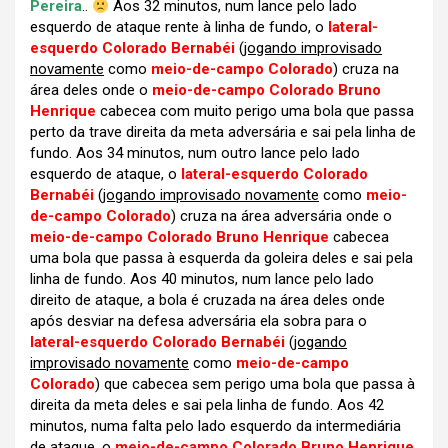
Pereira
..
Aos 32 minutos, num lance pelo lado
esquerdo de ataque rente à linha de fundo, o
lateral-
esquerdo Colorado Bernabéi
(
jogando improvisado
novamente
como
meio-de-campo Colorado
) cruza na
área deles onde o
meio-de-campo Colorado Bruno
Henrique
cabecea com muito perigo uma bola que passa
perto da trave direita da meta adversária e sai pela linha de
fundo. Aos 34 minutos, num outro lance pelo lado
esquerdo de ataque, o
lateral-esquerdo Colorado
Bernabéi
(
jogando improvisado novamente
como
meio-
de-campo Colorado
) cruza na área adversária onde o
meio-de-campo Colorado Bruno Henrique
cabecea
uma bola que passa à esquerda da goleira deles e sai pela
linha de fundo. Aos 40 minutos, num lance pelo lado
direito de ataque, a bola é cruzada na área deles onde
após desviar na defesa adversária ela sobra para o
lateral-esquerdo Colorado Bernabéi
(
jogando
improvisado novamente
como
meio-de-campo
Colorado
) que cabecea sem perigo uma bola que passa à
direita da meta deles e sai pela linha de fundo. Aos 42
minutos, numa falta pelo lado esquerdo da intermediária
de ataque, o
meio-de-campo Colorado Bruno Henrique