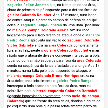
zagueiro Felipe Jonatan
que, na frente da nossa área,
chuta de primeira de pé esquerdo para a defesa firme do
goleiro Colorado Rouchet
. Aos 15 minutos, num lance
de contra-ataque a partir do campo de defesa da equipe
deles, o
zagueiro Felipe Jonatan
dá uma linda “janelinha”
no
meio-de-campo Colorado Allex
e faz um lindo
lançamento para o lado direito de ataque onde o
atacante
Pedro Rocha
aproveita um vacilo do
zagueiro Colorado
Victor Gabriel
e entra na
área Colorada
completamente
livre, mas felizmente o
goleiro Colorado Rouchet
é mais
rápido que o atacante deles e consegue interceptar a bola
tocando com a mão esquerda para fora da
área Colorada
sendo na sequência do lance afastada para longe. Aos 17
minutos, numa falta pelo lado esquerdo de ataque, o
meio-de-campo Colorado Bruno Henrique
cruza na
área deles onde inicialmente o
goleiro Pedro Rangel
intercepta a bola socando para fora da área, mas ela
sobra livre para o
lateral-esquerdo Colorado Bernabéi
(
jogando improvisado novamente
como
meio-de-campo
Colorado
) que, na frente da área deles, domina e chuta de
pé esquerdo uma bola que passa relativamente perto da