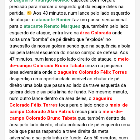
o
zagueiro Rodrigo Moledo
cabecea com força e
precisão para marcar o segundo gol da equipe deles na
partida..
Aos 43 minutos, num lance pelo lado esquerdo
de ataque, o
atacante Ronier
faz um passe sensacional
para o
atacante Renato Marques
que, também pelo lado
esquerdo de ataque, entra livre na
área Colorada
onde
solta uma “bomba” de pé direito que “explode” no
travessão da nossa goleira sendo que na sequência a bola
sai pela lateral esquerda do nosso campo de defesa. Aos
47 minutos, num lance pelo lado direito de ataque, o
meio-
de-campo Colorado Bruno Tabata
cruza na pequena
área adversária onde o
zagueiro Colorado Félix Torres
desperdiça uma oportunidade incrível ao chutar de pé
direito uma bola que passa ao lado da trave esquerda da
goleira deles e sai pela linha de fundo. No mesmo minuto,
num outro lance dentro da área deles, o
zagueiro
Colorado Félix Torres
toca para o lado onde o
meio-de-
campo Colorado Alan Patrick
recua para o
meio-de-
campo Colorado Bruno Tabata
que, também dentro da
área pelo lado direito, chuta colocado de pé esquerdo uma
bola que passa raspando a trave direita da meta
adversária e sai pela linha de fundo. Aos 50 minutos, num