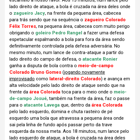
escanteio a nosso favor. Aos 13 minutos, num lance pelo
lado direito de ataque, a bola é cruzada na área deles onde
o
zagueiro Jacy
, na frente da pequena área, cabecea
para trás sendo que na sequência o
zagueiro Colorado
Félix Torres
, na pequena área, cabecea com muito perigo
obrigando o
goleiro Pedro Rangel
a fazer uma defesa
espetacular espalmando a bola para fora da área sendo
definitivamente controlada pela defesa adversária. No
mesmo minuto, num lance de contra-ataque a partir do
lado direito do campo de defesa, o
atacante Ronier
ganha a disputa de bola contra o
meio-de-campo
Colorado Bruno Gomes
(
jogando novamente
improvisado
como
lateral-direito Colorado
) e avança em
alta velocidade pelo lado direito de ataque sendo que na
frente da
área Colorada
toca para o meio onde o
meio-
de-campo Josué
, também na frente da área, faz o passe
para o
atacante Lavega
que, dentro da
área Colorada
pelo lado esquerdo, domina e chuta rasteiro de pé
esquerdo uma bola que atravessa a pequena área onde
sai pela linha de fundo após passar perto da trave
esquerda da nossa meta. Aos 18 minutos, num lance pelo
lado esquerdo de ataque, a bola é cruzada na área deles