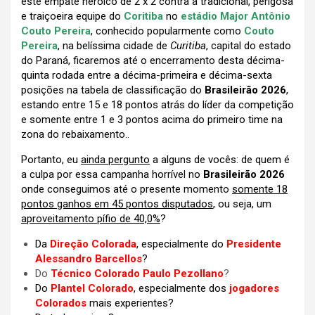
este empate heróico de 2 x 2 contra a tradicional, perigosa
e traiçoeira equipe do
Coritiba
no
estádio Major Antônio
Couto Pereira
, conhecido popularmente como
Couto
Pereira
, na belíssima cidade de
Curitiba
, capital do estado
do Paraná,
ficaremos até o encerramento desta décima-
quinta rodada entre a décima-primeira e décima-sexta
posições na tabela de classificação do
Brasileirão 2026
,
estando entre 15 e 18 pontos atrás do líder da competição
e somente entre 1 e 3 pontos acima do primeiro time na
zona do rebaixamento..
Portanto, eu
ainda pergunto
a alguns de vocês: de quem é
a culpa por essa campanha horrível no
Brasileirão 2026
onde conseguimos até o presente momento
somente 18
pontos ganhos em 45 pontos disputados
, ou seja, um
aproveitamento pífio de 40,0%
?
Da
Direção Colorada
, especialmente do
Presidente
Alessandro Barcellos
?
Do
Técnico Colorado Paulo Pezollano
?
Do
Plantel Colorado
, especialmente dos
jogadores
Colorados
mais experientes?