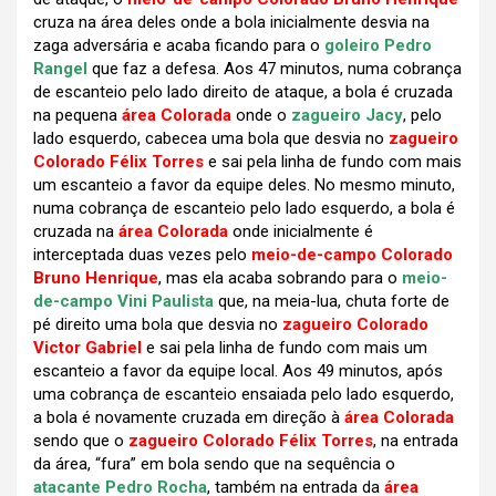
cruza na área deles onde a bola inicialmente desvia na
zaga adversária e acaba ficando para o
goleiro Pedro
Rangel
que faz a defesa. Aos 47 minutos, numa cobrança
de escanteio pelo lado direito de ataque, a bola é cruzada
na pequena
área Colorada
onde o
zagueiro Jacy
, pelo
lado esquerdo, cabecea uma bola que desvia no
zagueiro
Colorado Félix Torres
e sai pela linha de fundo com mais
um escanteio a favor da equipe deles. No mesmo minuto,
numa cobrança de escanteio pelo lado esquerdo, a bola é
cruzada na
área Colorada
onde inicialmente é
interceptada duas vezes pelo
meio-de-campo Colorado
Bruno Henrique
, mas ela acaba sobrando para o
meio-
de-campo Vini Paulista
que, na meia-lua, chuta forte de
pé direito uma bola que desvia no
zagueiro Colorado
Victor Gabriel
e sai pela linha de fundo com mais um
escanteio a favor da equipe local. Aos 49 minutos, após
uma cobrança de escanteio ensaiada pelo lado esquerdo,
a bola é novamente cruzada em direção à
área Colorada
sendo que o
zagueiro Colorado Félix Torres
, na entrada
da área, “fura” em bola sendo que na sequência o
atacante Pedro Rocha
, também na entrada da
área