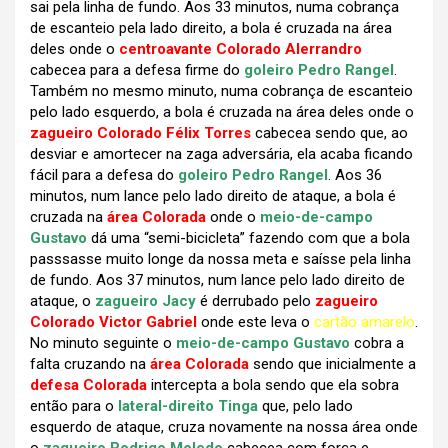
sai pela linha de fundo. Aos 33 minutos, numa cobrança
de escanteio pela lado direito, a bola é cruzada na área
deles onde o
centroavante Colorado Alerrandro
cabecea para a defesa firme do
goleiro Pedro Rangel
.
Também no mesmo minuto, numa cobrança de escanteio
pelo lado esquerdo, a bola é cruzada na área deles onde o
zagueiro Colorado Félix Torres
cabecea sendo que, ao
desviar e amortecer na zaga adversária, ela acaba ficando
fácil para a defesa do
goleiro Pedro Rangel
. Aos 36
minutos, num lance pelo lado direito de ataque, a bola é
cruzada na
área Colorada
onde o
meio-de-campo
Gustavo
dá uma “semi-bicicleta” fazendo com que a bola
passsasse muito longe da nossa meta e saísse pela linha
de fundo. Aos 37 minutos, num lance pelo lado direito de
ataque, o
zagueiro Jacy
é derrubado pelo
zagueiro
Colorado Victor Gabriel
onde este leva o
cartão amarelo
.
No minuto seguinte o
meio-de-campo Gustavo
cobra a
falta cruzando na
área Colorada
sendo que inicialmente a
defesa Colorada
intercepta a bola sendo que ela sobra
então para o
lateral-direito Tinga
que, pelo lado
esquerdo de ataque, cruza novamente na nossa área onde