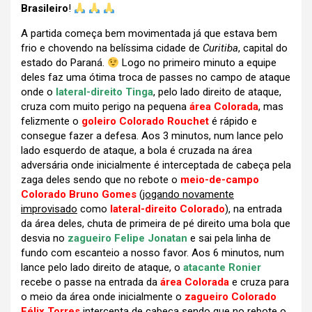
Brasileiro
!
A partida começa bem movimentada já que estava bem
frio e chovendo na belíssima cidade de
Curitiba
, capital do
estado do Paraná.
Logo no primeiro minuto a equipe
deles faz uma ótima troca de passes no campo de ataque
onde o
lateral-direito Tinga
, pelo lado direito de ataque,
cruza com muito perigo na pequena
área Colorada
, mas
felizmente o
goleiro Colorado Rouchet
é rápido e
consegue fazer a defesa. Aos 3 minutos, num lance pelo
lado esquerdo de ataque, a bola é cruzada na área
adversária onde inicialmente é interceptada de cabeça pela
zaga deles sendo que no rebote o
meio-de-campo
Colorado Bruno Gomes
(
jogando novamente
improvisado
como
lateral-direito Colorado
), na entrada
da área deles, chuta de primeira de pé direito uma bola que
desvia no
zagueiro Felipe Jonatan
e sai pela linha de
fundo com escanteio a nosso favor. Aos 6 minutos, num
lance pelo lado direito de ataque, o
atacante Ronier
recebe o passe na entrada da
área Colorada
e cruza para
o meio da área onde inicialmente o
zagueiro Colorado
Félix Torres
intercepta de cabeça sendo que no rebote o