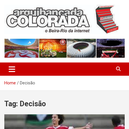
Skip
to
content
O Beira-Rio da Internet
Arquibancada Colorada
Home
Decisão
Tag:
Decisão