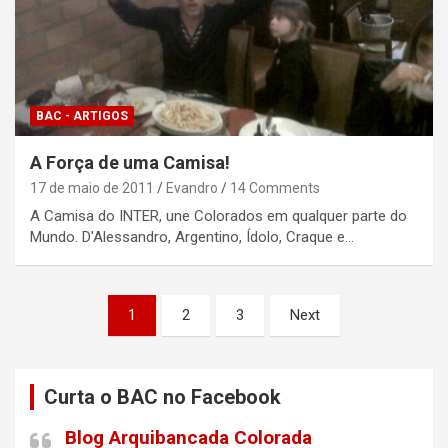
BAC - ARTIGOS
A Força de uma Camisa!
17 de maio de 2011
Evandro
14 Comments
A Camisa do INTER, une Colorados em qualquer parte do
Mundo. D'Alessandro, Argentino, Ídolo, Craque e…
Paginação
1
2
3
Next
de
posts
Curta o BAC no Facebook
Blog Arquibancada Colorada