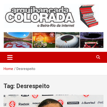
Skip
to
content
O Beira-Rio da Internet
Arquibancada Colorada
Home
Desrespeito
Tag:
Desrespeito