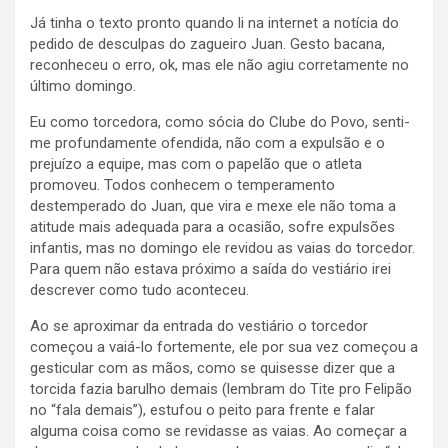
Já tinha o texto pronto quando li na internet a notícia do
pedido de desculpas do zagueiro Juan. Gesto bacana,
reconheceu o erro, ok, mas ele não agiu corretamente no
último domingo.
Eu como torcedora, como sócia do Clube do Povo, senti-
me profundamente ofendida, não com a expulsão e o
prejuízo a equipe, mas com o papelão que o atleta
promoveu. Todos conhecem o temperamento
destemperado do Juan, que vira e mexe ele não toma a
atitude mais adequada para a ocasião, sofre expulsões
infantis, mas no domingo ele revidou as vaias do torcedor.
Para quem não estava próximo a saída do vestiário irei
descrever como tudo aconteceu.
Ao se aproximar da entrada do vestiário o torcedor
começou a vaiá-lo fortemente, ele por sua vez começou a
gesticular com as mãos, como se quisesse dizer que a
torcida fazia barulho demais (lembram do Tite pro Felipão
no “fala demais”), estufou o peito para frente e falar
alguma coisa como se revidasse as vaias. Ao começar a