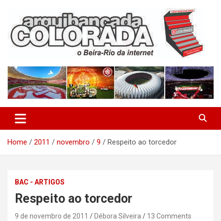
Skip
to
content
O Beira-Rio da Internet
Arquibancada Colorada
Home
2011
novembro
9
Respeito ao torcedor
BAC - ARTIGOS
Respeito ao torcedor
9 de novembro de 2011
Débora Silveira
13 Comments