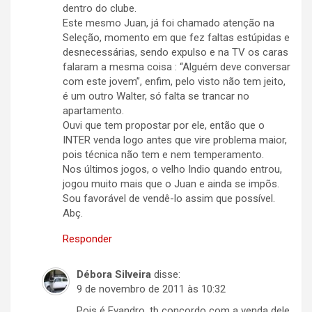
dentro do clube.
Este mesmo Juan, já foi chamado atenção na
Seleção, momento em que fez faltas estúpidas e
desnecessárias, sendo expulso e na TV os caras
falaram a mesma coisa : “Alguém deve conversar
com este jovem”, enfim, pelo visto não tem jeito,
é um outro Walter, só falta se trancar no
apartamento.
Ouvi que tem propostar por ele, então que o
INTER venda logo antes que vire problema maior,
pois técnica não tem e nem temperamento.
Nos últimos jogos, o velho Indio quando entrou,
jogou muito mais que o Juan e ainda se impõs.
Sou favorável de vendê-lo assim que possível.
Abç.
Responder
Débora Silveira
disse:
9 de novembro de 2011 às 10:32
Pois é Evandro, tb concordo com a venda dele