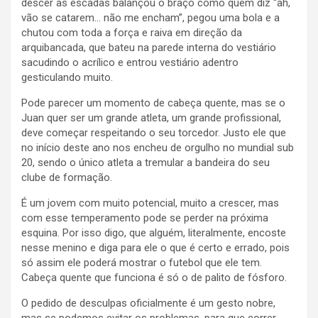
descer as escadas balançou o braço como quem diz “ah,
vão se catarem… não me encham”, pegou uma bola e a
chutou com toda a força e raiva em direção da
arquibancada, que bateu na parede interna do vestiário
sacudindo o acrílico e entrou vestiário adentro
gesticulando muito.
Pode parecer um momento de cabeça quente, mas se o
Juan quer ser um grande atleta, um grande profissional,
deve começar respeitando o seu torcedor. Justo ele que
no início deste ano nos encheu de orgulho no mundial sub
20, sendo o único atleta a tremular a bandeira do seu
clube de formação.
É um jovem com muito potencial, muito a crescer, mas
com esse temperamento pode se perder na próxima
esquina. Por isso digo, que alguém, literalmente, encoste
nesse menino e diga para ele o que é certo e errado, pois
só assim ele poderá mostrar o futebol que ele tem.
Cabeça quente que funciona é só o de palito de fósforo.
O pedido de desculpas oficialmente é um gesto nobre,