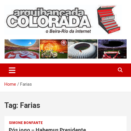
Skip
to
content
O Beira-Rio da Internet
Arquibancada Colorada
Home
Farias
Tag:
Farias
SIMONE BONFANTE
Pós jogo – Habemus Presidente