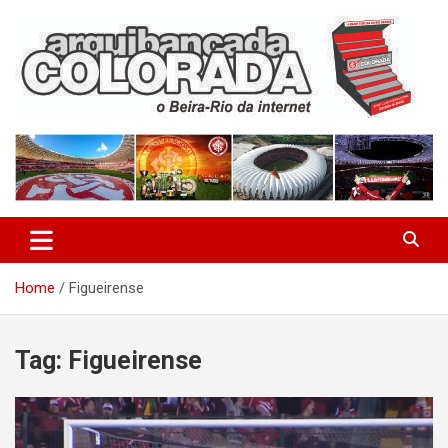
Skip
to
content
O Beira-Rio da Internet
Arquibancada Colorada
Home
Figueirense
Tag:
Figueirense