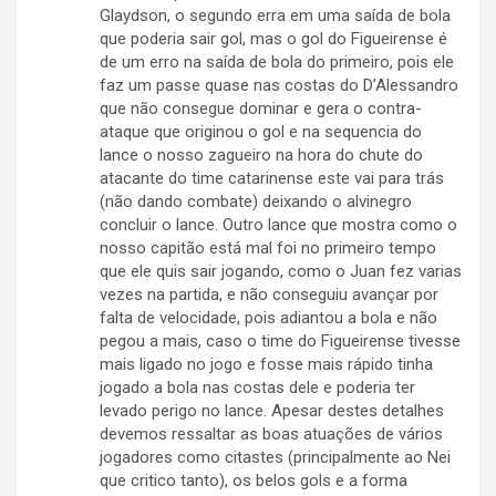
Glaydson, o segundo erra em uma saída de bola
que poderia sair gol, mas o gol do Figueirense é
de um erro na saída de bola do primeiro, pois ele
faz um passe quase nas costas do D’Alessandro
que não consegue dominar e gera o contra-
ataque que originou o gol e na sequencia do
lance o nosso zagueiro na hora do chute do
atacante do time catarinense este vai para trás
(não dando combate) deixando o alvinegro
concluir o lance. Outro lance que mostra como o
nosso capitão está mal foi no primeiro tempo
que ele quis sair jogando, como o Juan fez varias
vezes na partida, e não conseguiu avançar por
falta de velocidade, pois adiantou a bola e não
pegou a mais, caso o time do Figueirense tivesse
mais ligado no jogo e fosse mais rápido tinha
jogado a bola nas costas dele e poderia ter
levado perigo no lance. Apesar destes detalhes
devemos ressaltar as boas atuações de vários
jogadores como citastes (principalmente ao Nei
que critico tanto), os belos gols e a forma