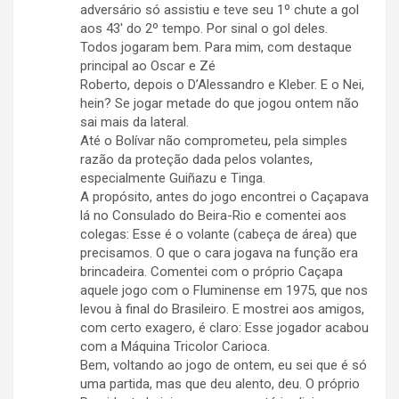
adversário só assistiu e teve seu 1º chute a gol
aos 43′ do 2º tempo. Por sinal o gol deles.
Todos jogaram bem. Para mim, com destaque
principal ao Oscar e Zé
Roberto, depois o D’Alessandro e Kleber. E o Nei,
hein? Se jogar metade do que jogou ontem não
sai mais da lateral.
Até o Bolívar não comprometeu, pela simples
razão da proteção dada pelos volantes,
especialmente Guiñazu e Tinga.
A propósito, antes do jogo encontrei o Caçapava
lá no Consulado do Beira-Rio e comentei aos
colegas: Esse é o volante (cabeça de área) que
precisamos. O que o cara jogava na função era
brincadeira. Comentei com o próprio Caçapa
aquele jogo com o Fluminense em 1975, que nos
levou à final do Brasileiro. E mostrei aos amigos,
com certo exagero, é claro: Esse jogador acabou
com a Máquina Tricolor Carioca.
Bem, voltando ao jogo de ontem, eu sei que é só
uma partida, mas que deu alento, deu. O próprio