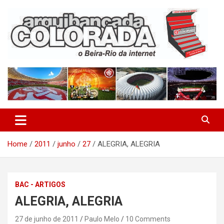
Skip
to
content
O Beira-Rio da Internet
Arquibancada Colorada
Home
2011
junho
27
ALEGRIA, ALEGRIA
BAC - ARTIGOS
ALEGRIA, ALEGRIA
27 de junho de 2011
Paulo Melo
10 Comments