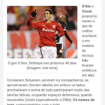
D’Ale
e
Oscar
,
proporcio
naram o
que de
melhor
acontece
u em
matéria
de
técnica.
Não
O guri é fera. Defalque nos próximos 40 dias
ficaram
(Imagem: site terra)
estáticos
em alas.
Circularam, flutuaram, serviram os companheiros, se
aproximaram, fizeram tabelas em ambos os lados,
arremataram e acima de tudo participaram muito das
tarefas táticas, ocupando espaços defensivos, quando
necessário (muito especialmente o D’Ale).
Os nomes do
jogo
, comprometidos com o todo.