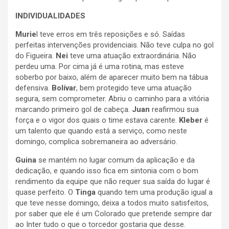
INDIVIDUALIDADES
Murie
l teve erros em três reposições e só. Saídas
perfeitas intervenções providenciais. Não teve culpa no gol
do Figueira.
Nei
teve uma atuação extraordinária. Não
perdeu uma. Por cima já é uma rotina, mas esteve
soberbo por baixo, além de aparecer muito bem na tábua
defensiva.
Bolívar
, bem protegido teve uma atuação
segura, sem comprometer. Abriu o caminho para a vitória
marcando primeiro gol de cabeça.
Juan
reafirmou sua
força e o vigor dos quais o time estava carente.
Kleber
é
um talento que quando está a serviço, como neste
domingo, complica sobremaneira ao adversário.
Guina
se mantém no lugar comum da aplicação e da
dedicação, e quando isso fica em sintonia com o bom
rendimento da equipe que não requer sua saída do lugar é
quase perfeito. O
Tinga
quando tem uma produção igual a
que teve nesse domingo, deixa a todos muito satisfeitos,
por saber que ele é um Colorado que pretende sempre dar
ao Inter tudo o que o torcedor gostaria que desse.