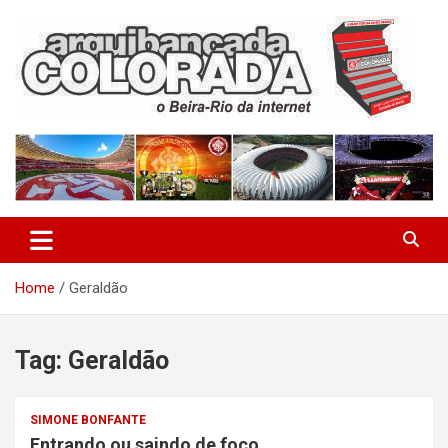
Skip
to
content
O Beira-Rio da Internet
Arquibancada Colorada
Home
Geraldão
Tag:
Geraldão
SIMONE BONFANTE
Entrando ou saindo de foco