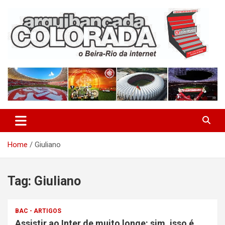
Skip
to
content
O Beira-Rio da Internet
Arquibancada Colorada
Home
Giuliano
Tag:
Giuliano
BAC - ARTIGOS
Assistir ao Inter de muito longe: sim, isso é