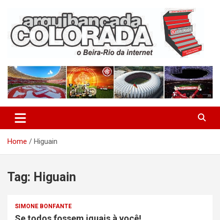
Skip
to
content
O Beira-Rio da Internet
Arquibancada Colorada
Home
Higuain
Tag:
Higuain
SIMONE BONFANTE
Se todos fossem iguais à você!