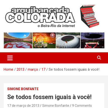
Skip
to
content
O Beira-Rio da Internet
Arquibancada Colorada
Home
2013
março
17
Se todos fossem iguais à você!
SIMONE BONFANTE
Se todos fossem iguais à você!
17 de março de 2013
Simone Bonfante
9 Comments