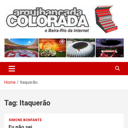
Skip
to
content
O Beira-Rio da Internet
Arquibancada Colorada
Home
Itaquerão
Tag:
Itaquerão
SIMONE BONFANTE
Eu não sei