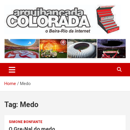
Skip
to
content
O Beira-Rio da Internet
Arquibancada Colorada
Home
Medo
Tag:
Medo
SIMONE BONFANTE
O Gre-Nal do medo